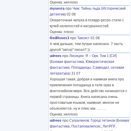
Оценка: неплохо
mysevra
про
Чиж
:
Тайны льда
(
Исторический
детектив
) 02 08
Опереточная чепуха в псевдо-ретро стиле с
кучей нелепостей и несуразностей.
Оценка: плохо
RedRoses3
про
Таксист
01 08
А чем дальше, тем лучше написано. 7 часть
другой "автор" писал? ))
udrees
про
Лисицин
:
Я – Орк. Том 1 [СИ]
(
Боевая фантастика
,
Юмористическая
фантастика
,
Попаданцы
,
Самиздат, сетевая
литература
) 31 07
Хорошая такая, добрая и наивная книга про
приключения попаданца в теле орка в
фэнтезийном мире. Все действо начинается с
первой страницы. Книга написана очень
простоватым языком, наивная, многое не
объясняется, ну и плюс как
………
Оценка: неплохо
udrees
про
Сугралинов
:
Город титанов
(
Боевая
фантастика
,
Постапокалипсис
,
ЛитРПГ
,