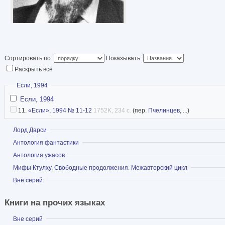
Сортировать по:
Показывать:
Раскрыть всё
Скрыть
Если, 1994
Если, 1994
11.
«Если», 1994 № 11-12
1752K, 234 с.
(пер.
Пчелинцев
, ...)
Показать
Лорд Дарси
Показать
Антология фантастики
Показать
Антология ужасов
Показать
Мифы Ктулху. Свободные продолжения. Межавторский цикл
Показать
Вне серий
Книги на прочих языках
Показать
Вне серий