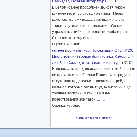
Самиздат, сетевая литература
) 31 07
В целом годное продолжение, хотя герою
конечно везет со страшной силой. Прям
кажется, что ему поддаются враги, но это
только улучшает повествование. Умение
управлять зомби – это конечно имба героя.
Странно, что ему еще не
………
Оценка: хорошо
udrees
про
Мантикор
:
Покоривший СТЕНУ 23:
Многогранник
(
Боевая фантастика
,
Киберпанк
,
ЛитРПГ
,
Самиздат, сетевая литература
) 31 07
Надеюсь это предпоследняя книга этой эпопеи
по прохождению Стены) В книге хоть радует
отсутствие подробных описаний апгрейда
навыков, которые очень трудно читать и еще
труднее воспринимать. Сам язык
повествования все такой
………
Оценка: хорошо
больше впечатлений