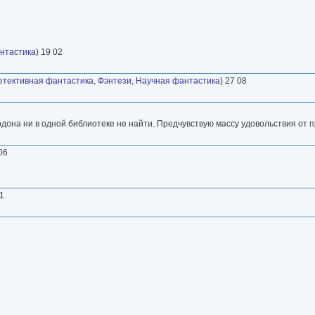
нтастика
) 19 02
етективная фантастика
,
Фэнтези
,
Научная фантастика
) 27 08
ордона ни в одной библиотеке не найти. Предчувствую массу удовольствия от 
 06
01