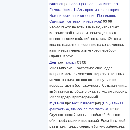
Barbud
про
Воронцов
:
Военный инженер
Ермака. Книга 1
(
Альтернативная история
,
Исторические приключения
,
Попаданцы
,
Самиздат, сетевая литература
) 03 08
Что-то как-то не ахти. Не знаю, как насчет
исторической точности происходящих в
повествовании событий, но казаки XVI века,
вполне грамотно говорящие на современном
нам литературном языке - это перебор)
Оценка: плохо
Дей
про
Таксист
03 08
Мне было очень захватывающе. Идея
понравилась неимоверно. Переживательных
моментов тьма, но они не затянуты и не
перерастают в безнадёжность. Седьмая книга
выбивается из общего ряда в лучшую сторону.
Миллиардер, приговорённый
………
mysevra
про
Рот
:
Insurgent
[en] (
Социальная
фантастика
,
Любовная фантастика
) 02 08
Скучнее первой: меньше событий, больше
обид, рефлексии и претензий. Если бы с этой
книги начиналась серия, я бы уже забросила.