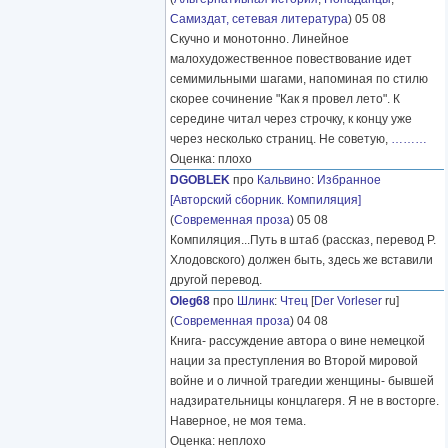
Самиздат, сетевая литература
) 05 08
Скучно и монотонно. Линейное
малохудожественное повествование идет
семимильными шагами, напоминая по стилю
скорее сочинение "Как я провел лето". К
середине читал через строчку, к концу уже
через несколько страниц. Не советую,
………
Оценка: плохо
DGOBLEK
про
Кальвино
:
Избранное
[Авторский сборник. Компиляция]
(
Современная проза
) 05 08
Компиляция...Путь в штаб (рассказ, перевод Р.
Хлодовского) должен быть, здесь же вставили
другой перевод.
Oleg68
про
Шлинк
:
Чтец
[
Der Vorleser
ru]
(
Современная проза
) 04 08
Книга- рассуждение автора о вине немецкой
нации за преступления во Второй мировой
войне и о личной трагедии женщины- бывшей
надзирательницы концлагеря. Я не в восторге.
Наверное, не моя тема.
Оценка: неплохо