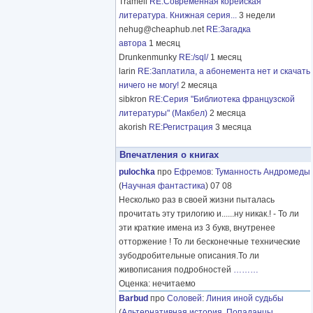
Tramell
RE:Современная корейская
литература. Книжная серия...
3 недели
nehug@cheaphub.net
RE:Загадка
автора
1 месяц
Drunkenmunky
RE:/sql/
1 месяц
larin
RE:Заплатила, а абонемента нет и скачать
ничего не могу!
2 месяца
sibkron
RE:Серия "Библиотека французской
литературы" (Макбел)
2 месяца
akorish
RE:Регистрация
3 месяца
Впечатления о книгах
pulochka
про
Ефремов
:
Туманность Андромеды
(
Научная фантастика
) 07 08
Несколько раз в своей жизни пыталась
прочитать эту трилогию и......ну никак.! - То ли
эти краткие имена из 3 букв, внутренее
отторжение ! То ли бесконечные технические
зубодробительные описания.То ли
живописания подробностей
………
Оценка: нечитаемо
Barbud
про
Соловей
:
Линия иной судьбы
(
Альтернативная история
,
Попаданцы
,