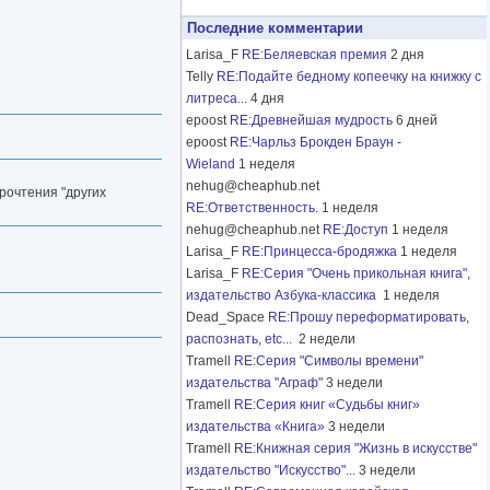
Последние комментарии
Larisa_F
RE:Беляевская премия
2 дня
Telly
RE:Подайте бедному копеечку на книжку с
литреса...
4 дня
epoost
RE:Древнейшая мудрость
6 дней
epoost
RE:Чарльз Брокден Браун -
Wieland
1 неделя
nehug@cheaphub.net
прочтения "других
RE:Ответственность.
1 неделя
nehug@cheaphub.net
RE:Доступ
1 неделя
Larisa_F
RE:Принцесса-бродяжка
1 неделя
Larisa_F
RE:Серия "Очень прикольная книга",
издательство Азбука-классика
1 неделя
Dead_Space
RE:Прошу переформатировать,
распознать, etc...
2 недели
Tramell
RE:Серия "Символы времени"
издательства "Аграф"
3 недели
Tramell
RE:Серия книг «Судьбы книг»
издательства «Книга»
3 недели
Tramell
RE:Книжная серия "Жизнь в искусстве"
издательство "Искусство"...
3 недели