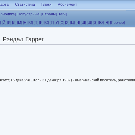
Карта
Статистика
Глюки
Абонемент
ериодика]
[Популярные]
[Страны]
[Теги]
]
[Й]
[К]
[Л]
[М]
[Н]
[О]
[П]
[Р]
[С]
[Т]
[У]
[Ф]
[Х]
[Ц]
[Ч]
[Ш]
[Щ]
[Э]
[Ю]
[Я]
[Прочее]
Рэндал Гаррет
rrett
; 16 декабря 1927 - 31 декабря 1987) - американский писатель, работав