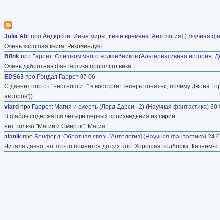
Julia Abr
про
Андерсон
:
Иные миры, иные времена [Антология]
(
Научная фа
Очень хорошая книга. Рекомендую.
Bfink
про
Гаррет
:
Слишком много волшебников
(
Альтернативная история
,
Д
Очень добротная фантастика прошлого века
EDS63
про
Рэндал Гаррет
07 06
С давних пор от "Честности..." в восторге! Теперь понятно, почему Джона Г
авторов"))
viard
про
Гаррет
:
Магия и смерть (Лорд Дарси - 2)
(
Научная фантастика
) 30
В файле содержатся четыре первых произведения из серии.
нет только "Магии и Смерти". Магия...
alanik
про
Бенфорд
:
Обратная связь [Антология]
(
Научная фантастика
) 24 
Читала давно, но что-то помнится до сих пор. Хорошая подборка. Качнем-с