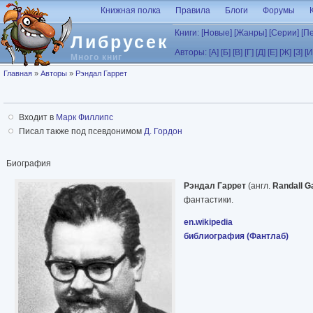
Перейти к основному содержанию
Книжная полка
Правила
Блоги
Форумы
Книги:
[Новые]
[Жанры]
[Серии]
[П
Либрусек
Авторы:
[А]
[Б]
[В]
[Г]
[Д]
[Е]
[Ж]
[З]
[И
Много книг
Вы здесь
Главная
»
Авторы
»
Рэндал Гаррет
Входит в
Марк Филлипс
Писал также под псевдонимом
Д. Гордон
Биография
Рэндал Гаррет
(англ.
Randall Ga
фантастики.
en.wikipedia
библиография (Фантлаб)