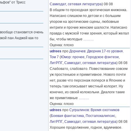
льфов" от Трисс
Самиздат, сетевая литература
) 08 08
В общем-то проходная эротическая книжонка.
Написано слишком по детски и с большим
упором на эротические сцены, любовные
интриги и прочие женские шалости. Написано
о вообще становится очень
правда с мужской точки зрения, который желал
вкой пан Анджей как-то
бы, чтобы молодые
………
Оценка: плохо
udrees
про
Дорничев
:
Дворник 17-го уровня.
Том 7
(
Юмор: прочее
,
Городское фэнтези
,
ЛитРПГ
,
Самиздат, сетевая литература
) 08 08
Слабовато, слабовато. Повествование совсем
уж простенькое и примитивное. Нового почти
нет, разве что персонаж поперся в Японию и
теперь там описывает местный колорит. Ну
конечно, из своей колокольни. Диалоги такие
же примитивные
………
Оценка: плохо
udrees
про
Сугралинов
:
Время охотников
(
Боевая фантастика
,
Постапокалипсис
,
ЛитРПГ
,
Самиздат, сетевая литература
) 08 08
Хорошее продолжение, годное, вдумчивое.