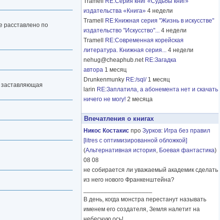
Tramell
RE:Серия книг «Судьбы книг»
издательства «Книга»
4 недели
Tramell
RE:Книжная серия "Жизнь в искусстве"
е расставлено по
издательство "Искусство"...
4 недели
Tramell
RE:Современная корейская
литература. Книжная серия...
4 недели
nehug@cheaphub.net
RE:Загадка
автора
1 месяц
Drunkenmunky
RE:/sql/
1 месяц
, заставляющая
larin
RE:Заплатила, а абонемента нет и скачать
ничего не могу!
2 месяца
Впечатления о книгах
Никос Костакис
про
Зурков
:
Игра без правил
[litres с оптимизированной обложкой]
(
Альтернативная история
,
Боевая фантастика
)
08 08
не собирается ли уважаемый академик сделать
из него нового Франкенштейна?
____________________
В день, когда монстра перестанут называть
именем его создателя, Земля налетит на
небесную ось!