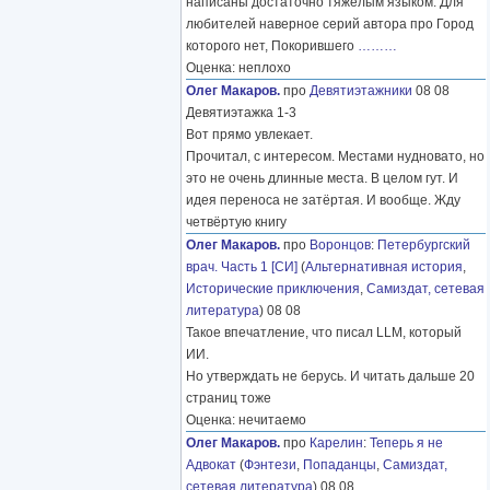
написаны достаточно тяжелым языком. Для
любителей наверное серий автора про Город
которого нет, Покорившего
………
Оценка: неплохо
Олег Макаров.
про
Девятиэтажники
08 08
Девятиэтажка 1-3
Вот прямо увлекает.
Прочитал, с интересом. Местами нудновато, но
это не очень длинные места. В целом гут. И
идея переноса не затёртая. И вообще. Жду
четвёртую книгу
Олег Макаров.
про
Воронцов
:
Петербургский
врач. Часть 1 [СИ]
(
Альтернативная история
,
Исторические приключения
,
Самиздат, сетевая
литература
) 08 08
Такое впечатление, что писал LLM, который
ИИ.
Но утверждать не берусь. И читать дальше 20
страниц тоже
Оценка: нечитаемо
Олег Макаров.
про
Карелин
:
Теперь я не
Адвокат
(
Фэнтези
,
Попаданцы
,
Самиздат,
сетевая литература
) 08 08