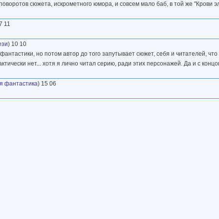
оворотов сюжета, искрометного юмора, и совсем мало баб, в той же "Крови э
7 11
ези
) 10 10
фантастики, но потом автор до того запутывает сюжет, себя и читателей, чт
тически нет... хотя я лично читал серию, ради этих персонажей. Да и с концо
я фантастика
) 15 06