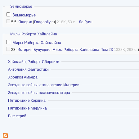
Скрыть
Земноморье
Земноморье
5.5.
Ящерка
[
Dragonfly
ru]
218K, 53 с.
-
Ле Гуин
Скрыть
Миры Роберта Хайнлайна
Миры Роберта Хайнлайна
23.
История Будущего. Миры Роберта Хайнлайна. Том 23
1338K, 298 с.
Показать
Хайнлайн, Роберт. Сборники
Показать
Антология фантастики
Показать
Хроники Амбера
Показать
Звездные войны: становление Империи
Показать
Звездные войны: классическая эра
Показать
Пятикнижие Корвина
Показать
Пятикнижие Мерлина
Показать
Вне серий