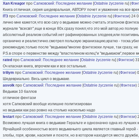
Xan Kreagor
про
Сапковский
:
Последнее желание
[
Ostatnie życzenie
ru] (
Фэн
Книга отличная, серия шедевральная, АВТОРУ почет и уважение на все време
IT3
про
Сапковский
:
Последнее желание
[
Ostatnie życzenie
ru] (
Фэнтези
) 24 
лично мне кажется,что всю сагу о ведьмаке можно считать эталоном фэнтез
журнале "всесвiт",еще в конце 80х.сразу понял,что это мой автор,но полну
абсолютный реализм событий.нет рафинированных злодеев,или позитивных 
органично и реалистично.смотрел польскую экранизацию,кратко - тоска.уб
рекомендую,только после "ведьмака"многие фэнтезюхи лучше, так сразу, н
Р.S.в споре о первенстве между "властелином колец"и "ведьмаком",первое м
rated
про
Сапковский
:
Последнее желание
[
Ostatnie życzenie
ru] (
Фэнтези
) 3
Оч класная книга, впрочем как и все остальные.
triliym
про
Сапковский
:
Последнее желание
[
Ostatnie życzenie
ru] (
Фэнтези
) 
Шедевриально. Весь цикл о ведьмаке.
asvolk
про
Сапковский
:
Последнее желание
[
Ostatnie życzenie
ru] (
Фэнтези
) 
Ведьмак 10 баллов
отличное фентази
хотя Сапковский вообще излишне политизирован
но ведьмак как раз ровно на столько насколько надо
lestart
про
Сапковский
:
Последнее желание
[
Ostatnie życzenie
ru] (
Фэнтези
) 
Возможно лучшая книга о ведьмаке Геральте и однозначно одна из лучших к
Ярчайшей особенностью всего ведьмачьего цикла является главный герой - 
злобы, горя, крови, насилия и похоти, но в котором находится место дружбе,