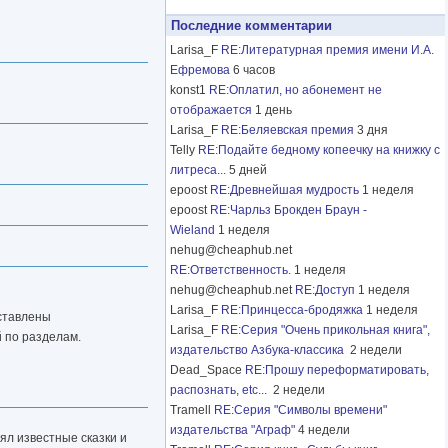
Последние комментарии
Larisa_F
RE:Литературная премия имени И.А.
Ефремова
6 часов
konst1
RE:Оплатил, но абонемент не
отображается
1 день
Larisa_F
RE:Беляевская премия
3 дня
Telly
RE:Подайте бедному копеечку на книжку с
литреса...
5 дней
epoost
RE:Древнейшая мудрость
1 неделя
epoost
RE:Чарльз Брокден Браун -
Wieland
1 неделя
nehug@cheaphub.net
RE:Ответственность.
1 неделя
nehug@cheaphub.net
RE:Доступ
1 неделя
Larisa_F
RE:Принцесса-бродяжка
1 неделя
вставлены
Larisa_F
RE:Серия "Очень прикольная книга",
 по разделам.
издательство Азбука-классика
2 недели
Dead_Space
RE:Прошу переформатировать,
распознать, etc...
2 недели
Tramell
RE:Серия "Символы времени"
издательства "Аграф"
4 недели
зял известные сказки и