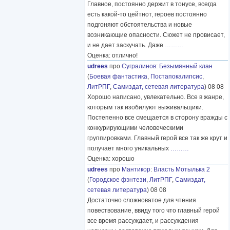
Главное, постоянно держит в тонусе, всегда
есть какой-то цейтнот, героев постоянно
подгоняют обстоятельства и новые
возникающие опасности. Сюжет не провисает,
и не дает заскучать. Даже
………
Оценка: отлично!
udrees
про
Сугралинов
:
Безымянный клан
(
Боевая фантастика
,
Постапокалипсис
,
ЛитРПГ
,
Самиздат, сетевая литература
) 08 08
Хорошо написано, увлекательно. Все в жанре,
которым так изобилуют выживальщики.
Постепенно все смещается в сторону вражды с
конкурирующими человеческими
группировками. Главный герой все так же крут и
получает много уникальных
………
Оценка: хорошо
udrees
про
Мантикор
:
Власть Мотылька 2
(
Городское фэнтези
,
ЛитРПГ
,
Самиздат,
сетевая литература
) 08 08
Достаточно сложноватое для чтения
повествование, ввиду того что главный герой
все время рассуждает, и рассуждения