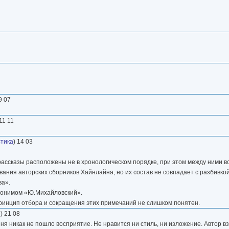
9 07
 11 11
тика
) 14 03
ассказы расположены не в хронологическом порядке, при этом между ними 
ния авторских сборников Хайнлайна, но их состав не совпадает с разбивкой
ва».
вдонимом «Ю.Михайловский».
принцип отбора и сокращения этих примечаний не слишком понятен.
и
) 21 08
еня никак не пошло восприятие. Не нравится ни стиль, ни изложение. Автор в