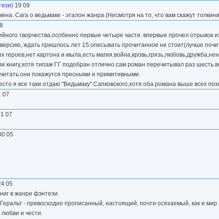
тези
) 19 09
на. Сага о ведьмаке - эталон жанра.(Несмотря на то, что вам скажут толкин
08
ийного творчества,особенно первые четыре части. впервые прочел отрывок из 
ю версию, ждать пришлось лет 15.описывать прочитанное не стоит(лучше почит
героев,нет картона и мыла,есть магия,война,кровь,грязь,любовь,дружба,нен
или книгу,хотя типаж ГГ подобран отлично.сам роман перечитывал раз шесть
е читать.они покажутся пресными и примитивными.
есто я все таки отдаю "Ведьмаку" Сапковского,хотя оба романа выше всех пох
1 07
01 07
30 05
24 05
ниг в жанре фэнтези.
Геральт - превосходно прописанный, настоящий, почти осязаемый, как и мир 
 любви и чести.