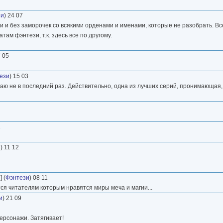
зи
) 24 07
и и без заморочек со всякими орденами и именами, которые не разобрать. Вс
ам фэнтези, т.к. здесь все по другому.
7 05
ези
) 15 03
гаю не в последний раз. Действительно, одна из лучших серий, пронимающая
1
и
) 11 12
] (
Фэнтези
) 08 11
тся читателям которым нравятся миры меча и магии...
и
) 21 09
ерсонажи. Затягивает!