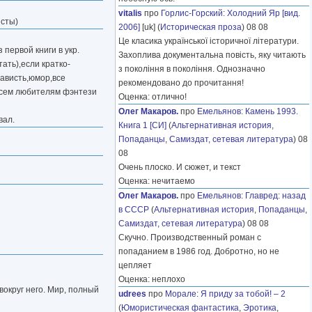
vitalis
про
Горлис-Горский
:
Холодний Яр [вид.
исты)
2006]
[uk] (
Историческая проза
) 08 08
Це класика української історичної літератури.
первой книги в укр.
Захоплива документальна повість, яку читають
ать),если кратко-
з покоління в покоління. Однозначно
ависть,юмор,все
рекомендовано до прочитання!
.всем любителям фэнтези
Оценка: отлично!
Олег Макаров.
про
Емельянов
:
Камень 1993.
вал.
Книга 1 [СИ]
(
Альтернативная история
,
Попаданцы
,
Самиздат, сетевая литература
) 08
08
Очень плоско. И сюжет, и текст
Оценка: нечитаемо
Олег Макаров.
про
Емельянов
:
Главред: назад
в СССР
(
Альтернативная история
,
Попаданцы
,
Самиздат, сетевая литература
) 08 08
Скучно. Производственный роман с
попаданием в 1986 год. Добротно, но не
цепляет
Оценка: неплохо
вокруг него. Мир, полный
udrees
про
Морале
:
Я приду за тобой! – 2
(
Юмористическая фантастика
,
Эротика
,