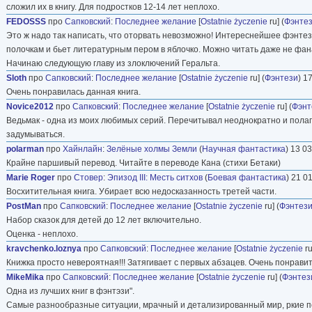
сложил их в книгу. Для подростков 12-14 лет неплохо.
FEDOSSS
про
Сапковский
:
Последнее желание
[
Ostatnie życzenie
ru] (
Фэнте
Это ж надо так написать, что оторвать невозможно! Интереснейшее фэнтез
полочкам и бьет литературным пером в яблочко. Можно читать даже не фанат
Начинаю следующую главу из злоключений Геральта.
Slоth
про
Сапковский
:
Последнее желание
[
Ostatnie życzenie
ru] (
Фэнтези
) 1
Очень понравилась данная книга.
Novice2012
про
Сапковский
:
Последнее желание
[
Ostatnie życzenie
ru] (
Фэнт
Ведьмак - одна из моих любимых серий. Перечитывал неоднократно и пола
задумываться.
polarman
про
Хайнлайн
:
Зелёные холмы Земли
(
Научная фантастика
) 13 03
Крайне паршивый перевод. Читайте в переводе Кана (стихи Бетаки)
Marie Roger
про
Стовер
:
Эпизод III: Месть ситхов
(
Боевая фантастика
) 21 0
Восхитительная книга. Убирает всю недосказанность третей части.
PostMan
про
Сапковский
:
Последнее желание
[
Ostatnie życzenie
ru] (
Фэнтез
Набор сказок для детей до 12 лет включительно.
Оценка - неплохо.
kravchenko.loznya
про
Сапковский
:
Последнее желание
[
Ostatnie życzenie
ru
Книжка просто невероятная!!! Затягивает с первых абзацев. Очень понрави
MikeMika
про
Сапковский
:
Последнее желание
[
Ostatnie życzenie
ru] (
Фэнтез
Одна из лучших книг в фэнтэзи".
Самые разнообразные ситуации, мрачный и детализированный мир, ркие п