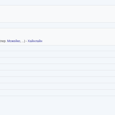
(пер.
Можейко
, ...) -
Хайнлайн