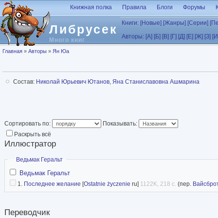
Перейти к основному содержанию
Книжная полка
Правила
Блоги
Форумы
Книги:
[Новые]
[Жанры]
[Серии]
[П
Либрусек
Авторы:
[А]
[Б]
[В]
[Г]
[Д]
[Е]
[Ж]
[З]
[И
Много книг
Вы здесь
Главная
»
Авторы
»
Ян Юа
Состав:
Николай Юрьевич Ютанов
,
Яна Станиславовна Ашмарина
Сортировать по:
Показывать:
Раскрыть всё
Иллюстратор
Скрыть
Ведьмак Геральт
Ведьмак Геральт
1.
Последнее желание
[
Ostatnie życzenie
ru]
1122K, 218 с.
(пер.
Вайсбро
Переводчик