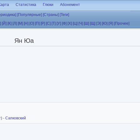
Карта
Статистика
Глюки
Абонемент
ериодика]
[Популярные]
[Страны]
[Теги]
]
[Й]
[К]
[Л]
[М]
[Н]
[О]
[П]
[Р]
[С]
[Т]
[У]
[Ф]
[Х]
[Ц]
[Ч]
[Ш]
[Щ]
[Э]
[Ю]
[Я]
[Прочее]
Ян Юа
т
) -
Сапковский