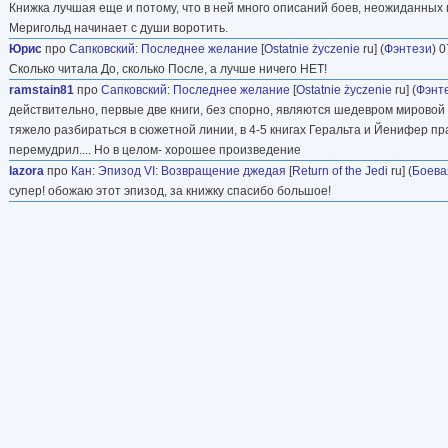
Книжка лучшая еще и потому, что в ней много описаний боев, неожиданных п
Меригольд начинает с души воротить.
Юрис
про
Сапковский
:
Последнее желание
[
Ostatnie życzenie
ru] (
Фэнтези
) 0
Сколько читала До, сколько После, а лучше ничего НЕТ!
ramstain81
про
Сапковский
:
Последнее желание
[
Ostatnie życzenie
ru] (
Фэнт
действительно, первые две книги, без спорно, являются шедевром мировой 
тяжело разбираться в сюжетной линии, в 4-5 книгах Геральта и Йенифер прак
перемудрил.... Но в целом- хорошее произведение
lazora
про
Кан
:
Эпизод VI: Возвращение джедая
[
Return of the Jedi
ru] (
Боева
супер! обожаю этот эпизод, за книжку спасибо большое!