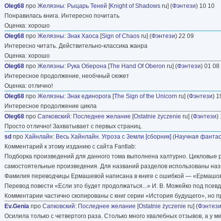
Oleg68
про
Желязны
:
Рыцарь Теней
[
Knight of Shadows
ru] (
Фэнтези
) 10 10
Понравилась книга. Интересно почитать
Оценка: хорошо
Oleg68
про
Желязны
:
Знак Хаоса
[
Sign of Chaos
ru] (
Фэнтези
) 22 09
Интересно читать. Действительно-классика жанра
Оценка: хорошо
Oleg68
про
Желязны
:
Рука Оберона
[
The Hand Of Oberon
ru] (
Фэнтези
) 01 08
Интересное продолжение, необчный сюжет
Оценка: отлично!
Oleg68
про
Желязны
:
Знак единорога
[
The Sign of the Unicorn
ru] (
Фэнтези
) 1
Интересное продолжение цикла
Oleg68
про
Сапковский
:
Последнее желание
[
Ostatnie życzenie
ru] (
Фэнтези
)
Просто отлично! Захватывает с первых страниц.
sd
про
Хайнлайн
:
Весь Хайнлайн. Угроза с Земли [сборник]
(
Научная фантас
Комментарий к этому изданию с сайта Fantlab:
Подборка произведений для данного тома выполнена халтурно. Цикловые р
самостоятельные произведения. Для названий разделов использованы назва
Фамилия переводчицы Ермашевой написана в книге с ошибкой — «Ермашо
Перевод повести «Если это будет продолжаться...» И. В. Можейко под псе
Комментарии частично скопированы с книг серии «История будущего», но 
Ev.Genia
про
Сапковский
:
Последнее желание
[
Ostatnie życzenie
ru] (
Фэнтез
Осилила только с четвертого раза. Столько много хвалебных отзывов, а у м