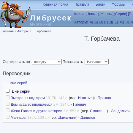
Перейти к основному содержанию
Книжная полка
Правила
Блоги
Форумы
Книги:
[Новые]
[Жанры]
[Серии]
[П
Либрусек
Авторы:
[А]
[Б]
[В]
[Г]
[Д]
[Е]
[Ж]
[З]
[И
Много книг
Вы здесь
Главная
»
Авторы
»
Т. Горбачёва
Т. Горбачёва
Сортировать по:
Показывать:
Переводчик
Скрыть
Вне серий
Вне серий
Выстрелы над яром
1017K, 143 с.
(илл.
Игнатьев
) -
Прокша
Дом, куда возвращаемся
2M, 184 с.
-
Гигевич
Жена Гоголя и другие истории
2M, 552 с.
(пер.
Смагин
, ...) -
Ландольфи
Манчары
236K, 100 с.
(пер.
Шамшурин
) -
Данилов