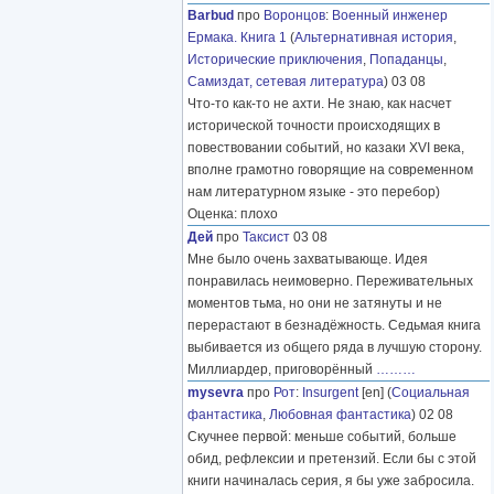
Barbud
про
Воронцов
:
Военный инженер
Ермака. Книга 1
(
Альтернативная история
,
Исторические приключения
,
Попаданцы
,
Самиздат, сетевая литература
) 03 08
Что-то как-то не ахти. Не знаю, как насчет
исторической точности происходящих в
повествовании событий, но казаки XVI века,
вполне грамотно говорящие на современном
нам литературном языке - это перебор)
Оценка: плохо
Дей
про
Таксист
03 08
Мне было очень захватывающе. Идея
понравилась неимоверно. Переживательных
моментов тьма, но они не затянуты и не
перерастают в безнадёжность. Седьмая книга
выбивается из общего ряда в лучшую сторону.
Миллиардер, приговорённый
………
mysevra
про
Рот
:
Insurgent
[en] (
Социальная
фантастика
,
Любовная фантастика
) 02 08
Скучнее первой: меньше событий, больше
обид, рефлексии и претензий. Если бы с этой
книги начиналась серия, я бы уже забросила.