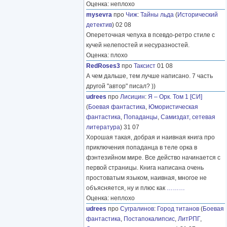
Оценка: неплохо
mysevra
про
Чиж
:
Тайны льда
(
Исторический
детектив
) 02 08
Опереточная чепуха в псевдо-ретро стиле с
кучей нелепостей и несуразностей.
Оценка: плохо
RedRoses3
про
Таксист
01 08
А чем дальше, тем лучше написано. 7 часть
другой "автор" писал? ))
udrees
про
Лисицин
:
Я – Орк. Том 1 [СИ]
(
Боевая фантастика
,
Юмористическая
фантастика
,
Попаданцы
,
Самиздат, сетевая
литература
) 31 07
Хорошая такая, добрая и наивная книга про
приключения попаданца в теле орка в
фэнтезийном мире. Все действо начинается с
первой страницы. Книга написана очень
простоватым языком, наивная, многое не
объясняется, ну и плюс как
………
Оценка: неплохо
udrees
про
Сугралинов
:
Город титанов
(
Боевая
фантастика
,
Постапокалипсис
,
ЛитРПГ
,