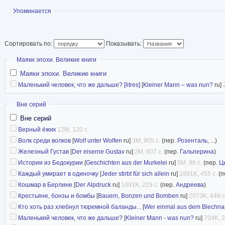
Показать
Упоминается
Сортировать по:
Показывать:
Скрыть
Маяки эпохи. Великие книги
Маяки эпохи. Великие книги
Маленький человек, что же дальше? [litres]
[
Kleiner Mann – was nun?
ru]
Скрыть
Вне серий
Вне серий
Верный ёжик
12M, 120 с.
Волк среди волков
[
Wolf unter Wolfen
ru]
3M, 905 с.
(пер.
Розенталь
, ...)
Железный Густав
[
Der eiserne Gustav
ru]
2M, 607 с.
(пер.
Гальперина
)
Истории из Бедокурии
[
Geschichten aus der Murkelei
ru]
5M, 96 с.
(пер.
Ц
Каждый умирает в одиночку
[
Jeder stirbt für sich allein
ru]
1891K, 455 с.
(п
Кошмар в Берлине
[
Der Alpdruck
ru]
1091K, 229 с.
(пер.
Андреева
)
Крестьяне, бонзы и бомбы
[
Bauern, Bonzen und Bomben
ru]
2073K, 448 с
Кто хоть раз хлебнул тюремной баланды...
[
Wer einmal aus dem Blechnapf 
Маленький человек, что же дальше?
[
Kleiner Mann - was nun?
ru]
704K, 2