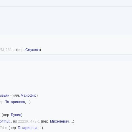
2M, 261 с.
(пер.
Смусева
)
ывьян
) (илл.
Майофис
)
ер.
Татаринова
, ...)
.
(пер.
Бунин
)
frißt...
ru]
2222K, 473 с.
(пер.
Михелевич
, ...)
74 с.
(пер.
Татаринова
, ...)