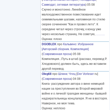
Самиздат, сетевая литература
) 05 08
Скучно и монотонно. Линейное
малохудожественное повествование идет
семимильными шагами, напоминая по стилю
скорее сочинение "Как я провел лето". К
середине читал через строчку, к концу уже
через несколько страниц. Не советую,
………
Оценка: плохо
DGOBLEK
про
Кальвино
:
Избранное
[Авторский сборник. Компиляция]
(
Современная проза
) 05 08
Компиляция...Путь в штаб (рассказ, перевод Р.
Хлодовского) должен быть, здесь же вставили
другой перевод.
Oleg68
про
Шлинк
:
Чтец
[
Der Vorleser
ru]
(
Современная проза
) 04 08
Книга- рассуждение автора о вине немецкой
нации за преступления во Второй мировой
войне и о личной трагедии женщины- бывшей
надзирательницы концлагеря. Я не в восторге.
Наверное, не моя тема.
Оценка: неплохо