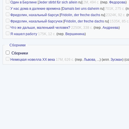
Один в Берлине
[
Jeder stirbt für sich allein
ru]
2M, 494 с.
(пер.
Федорова
)
У нас дома в далекие времена
[
Damals bei uns daheim
ru]
701K, 275 с.
(п
Фридолин, нахальный барсук
[
Fridolin, der freche dachs
ru]
2324K, 92 с.
(
Фридолин, нахальный барсучок
[
Fridolin, der freche dachs
ru]
1535K, 85 с
Что же дальше, маленький человек?
2250K, 338 с.
(пер.
Андреева
)
Я нашел работу
175K, 12 с.
(пер.
Вершинина
)
Скрыть
Сборники
Сборники
Немецкая новелла ХХ века
17M, 626 с.
(пер.
Львова
, ...) (илл.
Зусман
) (с