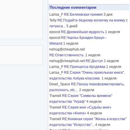
Последние комментарии
Larisa_F
RE:Беляевская премия
3 дня
Telly
RE:Подайте бедному копеечку на книжку с
литреса...
5 дней
epoost
RE:Древнейшая мудрость
1 неделя
epoost
RE:Чарльз Брокден Браун -
Wieland
1 неделя
nehug@cheaphub.net
RE:Ответственность.
1 неделя
nehug@cheaphub.net
RE:Доступ
1 неделя
Larisa_F
RE:Принцесса-бродяжка
1 неделя
Larisa_F
RE:Серия "Очень прикольная книга",
издательство Азбука-классика
1 неделя
Dead_Space
RE:Прошу переформатировать,
распознать, etc...
2 недели
Tramell
RE:Серия "Символы времени"
издательства "Аграф"
4 недели
Tramell
RE:Серия книг «Судьбы книг»
издательства «Книга»
4 недели
Tramell
RE:Книжная серия "Жизнь в искусстве"
издательство "Искусство"...
4 недели