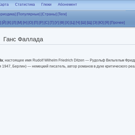
Карта
Статистика
Глюки
Абонемент
ериодика]
[Популярные]
[Страны]
[Теги]
]
[Й]
[К]
[Л]
[М]
[Н]
[О]
[П]
[Р]
[С]
[Т]
[У]
[Ф]
[Х]
[Ц]
[Ч]
[Ш]
[Щ]
[Э]
[Ю]
[Я]
[Прочее]
Ганс Фаллада
da
; настоящее имя Rudolf Wilhelm Friedrich Ditzen — Рудольф Вильгельм Фрид
 1947, Берлин) — немецкий писатель, автор романов в духе критического ре