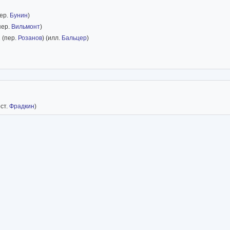
ер.
Бунин
)
пер.
Вильмонт
)
.
(пер.
Розанов
) (илл.
Бальцер
)
ост.
Фрадкин
)