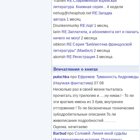
Tramell
RE:Современная корейская
литература. Книжная серия...
4 недели
nehug@cheaphub.net
RE:Загадка
автора
1 месяц
Drunkenmunky
RE:/sql/
1 месяц
larin
RE:Заплатила, а абонемента нет и скачать
ничего не могу!
2 месяца
sibkron
RE:Серия "Библиотека французской
литературы" (Макбел)
2 месяца
akorish
RE:Регистрация
3 месяца
Впечатления о книгах
pulochka
про
Ефремов
:
Туманность Андромеды
(
Научная фантастика
) 07 08
Несколько раз в своей жизни пыталась
прочитать эту трилогию и......ну никак.! - То ли
эти краткие имена из 3 букв, внутренее
отторжение ! То ли бесконечные технические
зубодробительные описания.То ли
живописания подробностей
………
Оценка: нечитаемо
Barbud
про
Соловей
:
Линия иной судьбы
(
Альтернативная история
,
Попаданцы
,