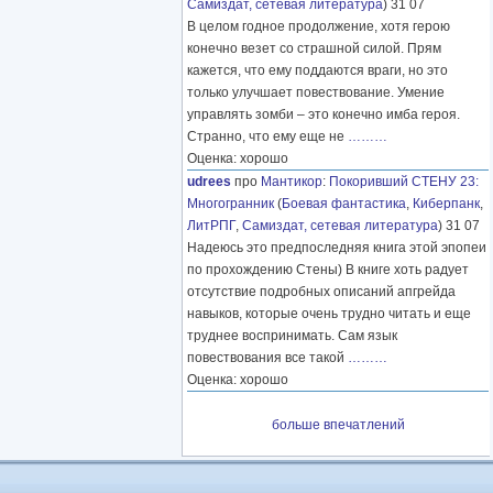
Самиздат, сетевая литература
) 31 07
В целом годное продолжение, хотя герою
конечно везет со страшной силой. Прям
кажется, что ему поддаются враги, но это
только улучшает повествование. Умение
управлять зомби – это конечно имба героя.
Странно, что ему еще не
………
Оценка: хорошо
udrees
про
Мантикор
:
Покоривший СТЕНУ 23:
Многогранник
(
Боевая фантастика
,
Киберпанк
,
ЛитРПГ
,
Самиздат, сетевая литература
) 31 07
Надеюсь это предпоследняя книга этой эпопеи
по прохождению Стены) В книге хоть радует
отсутствие подробных описаний апгрейда
навыков, которые очень трудно читать и еще
труднее воспринимать. Сам язык
повествования все такой
………
Оценка: хорошо
больше впечатлений