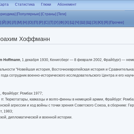
Карта
Статистика
Глюки
Абонемент
ериодика]
[Популярные]
[Страны]
[Теги]
]
[Й]
[К]
[Л]
[М]
[Н]
[О]
[П]
[Р]
[С]
[Т]
[У]
[Ф]
[Х]
[Ц]
[Ч]
[Ш]
[Щ]
[Э]
[Ю]
[Я]
[Прочее]
оахим Хоффманн
m Hoffmann
, 1 декабря 1930, Кенигсберг — 8 февраля 2002, Фрайбург) — нем
альности "Новейшая история, Восточноевропейская история и Сравнительна
0 года сотрудник военно-исторического исследовательского Центра и его науч
, Фрайбург: Ромбах 1977;
гг. Тюркотатары, кавказцы и волгo-финны в немецкой армии, Фрайбург: Ромба
ской агрессии и ход войны с точки зрения Советского Союза, в сборнике: Ге
т, 1983;
ской, дипломатической и военной истории.