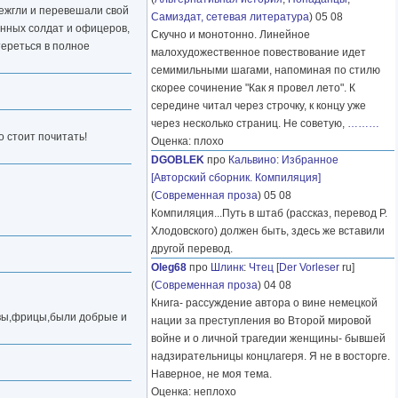
режгли и перевешали свой
Самиздат, сетевая литература
) 05 08
енных солдат и офицеров,
Скучно и монотонно. Линейное
тереться в полное
малохудожественное повествование идет
семимильными шагами, напоминая по стилю
скорее сочинение "Как я провел лето". К
середине читал через строчку, к концу уже
через несколько страниц. Не советую,
………
 стоит почитать!
Оценка: плохо
DGOBLEK
про
Кальвино
:
Избранное
[Авторский сборник. Компиляция]
(
Современная проза
) 05 08
Компиляция...Путь в штаб (рассказ, перевод Р.
Хлодовского) должен быть, здесь же вставили
другой перевод.
Oleg68
про
Шлинк
:
Чтец
[
Der Vorleser
ru]
(
Современная проза
) 04 08
Книга- рассуждение автора о вине немецкой
е вы,фрицы,были добрые и
нации за преступления во Второй мировой
войне и о личной трагедии женщины- бывшей
надзирательницы концлагеря. Я не в восторге.
Наверное, не моя тема.
Оценка: неплохо