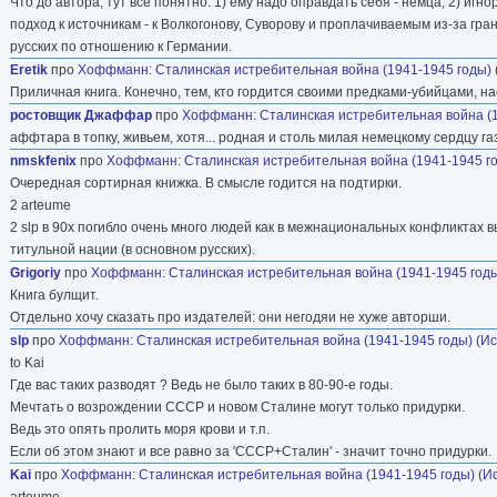
Что до автора, тут всё понятно: 1) ему надо оправдать себя - немца; 2) и
подход к источникам - к Волкогонову, Суворову и проплачиваемым из-за гра
русских по отношению к Германии.
Eretik
про
Хоффманн
:
Сталинская истребительная война (1941-1945 годы)
Приличная книга. Конечно, тем, кто гордится своими предками-убийцами, на
ростовщик Джаффар
про
Хоффманн
:
Сталинская истребительная война (
аффтара в топку, живьем, хотя... родная и столь милая немецкому сердцу г
nmskfenix
про
Хоффманн
:
Сталинская истребительная война (1941-1945 г
Очередная сортирная книжка. В смысле годится на подтирки.
2 arteume
2 slp в 90х погибло очень много людей как в межнациональных конфликтах
титульной нации (в основном русских).
Grigoriy
про
Хоффманн
:
Сталинская истребительная война (1941-1945 год
Книга булщит.
Отдельно хочу сказать про издателей: они негодяи не хуже авторши.
slp
про
Хоффманн
:
Сталинская истребительная война (1941-1945 годы)
(
Ис
to Kai
Где вас таких разводят ? Ведь не было таких в 80-90-е годы.
Мечтать о возрождении СССР и новом Сталине могут только придурки.
Ведь это опять пролить моря крови и т.п.
Если об этом знают и все равно за 'СССР+Сталин' - значит точно придурки.
Kai
про
Хоффманн
:
Сталинская истребительная война (1941-1945 годы)
(
И
arteume