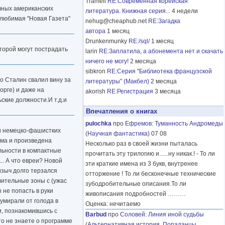
Tramell
RE:Современная корейская
чных американских
литература. Книжная серия...
4 недели
 любимая "Новая Газета"
nehug@cheaphub.net
RE:Загадка
автора
1 месяц
Drunkenmunky
RE:/sql/
1 месяц
оторой могут пострадать
larin
RE:Заплатила, а абонемента нет и скачать
ничего не могу!
2 месяца
sibkron
RE:Серия "Библиотека французской
го Сталин свалил вину за
литературы" (Макбел)
2 месяца
орге) и даже на
akorish
RE:Регистрация
3 месяца
ские должности.И т.д.и
Впечатления о книгах
pulochka
про
Ефремов
:
Туманность Андромеды
ти немецко-фашистких
(
Научная фантастика
) 07 08
ема и произведена
Несколько раз в своей жизни пыталась
льности в компактные
прочитать эту трилогию и......ну никак.! - То ли
.. А что евреи? Новой
эти краткие имена из 3 букв, внутренее
изыч долго терзался
отторжение ! То ли бесконечные технические
вительные зоны с (ужас
зубодробительные описания.То ли
 не попасть в руки
живописания подробностей
………
умирали от голода в
Оценка: нечитаемо
ни, познакомившись с
Barbud
про
Соловей
:
Линия иной судьбы
о не знаете о программе
(
Альтернативная история
,
Попаданцы
,