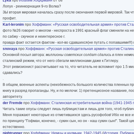
Lyka
про
Йоахим Хоффманн
07 08
Лопух - реинкорнация 9-го Волка?
ЗЫ вторая мировая началась сразу после окончания первой мировой. Так ч
профит.
Karl-Ieronim
про
Хоффманн
:
«Русская освободительная армия» против Стали
фото №26 говорит о многом - неспроста в 1991 красный флаг сменили на не
по сабжу - скучное и неинтересное г.
правда факт остается фактом - кол-во сдавшихся(не путать с попавшими!!!) 
snovaya
про
Хоффманн
:
«Русская освободительная армия» против Сталина [
Основной посыл автора:
миллионы советских солдат сдались в плен немец
сталинский режим, что от него сбегали миллионами даже к Гитлеру.
Этот ревизионист рассчитывает на то, что читатель не вспомнит про 1.5 м
сдавались?
.
В общем, военные аспекты (неизбежность большого количества пленных пр
книгу в разряд пропаганды. Ну, и по мелочи: 1) претенциозное название, по
авторитету.
der Fremde
про
Хоффманн
:
Сталинская истребительная война (1941-1945 
Читать такие опусы следует лишь публицистам и лишь для того, чтоб публ
Меня поражают некоторые из отметившихся здесь русофобов! Ибо не все из 
по принципу "Гофман, конечно, - сукин сын, но он - наш сукин сын!". Такой 
естественно.
nightrunner
про
Хоффманн
:
Немцы и калмыки, 1942-1945
(
История
,
Публици