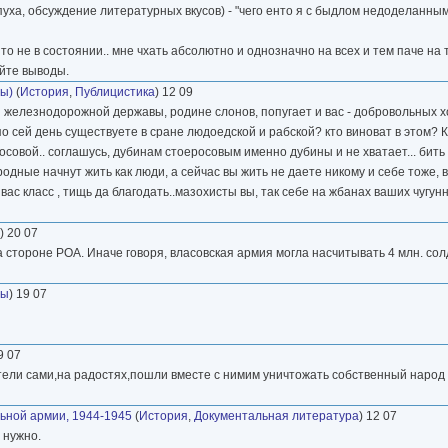
опуха, обсуждение литературных вкусов) - "чего енто я с быдлом недоделанным
то не в состоянии.. мне чхать абсолютно и однозначно на всех и тем паче на т
айте выводы.
ды)
(
История
,
Публицистика
) 12 09
й железнодорожной державы, родине слонов, попугает и вас - добровольных 
о сей день существуете в сране людоедской и рабской? кто виноват в этом? К
росовой.. соглашусь, дубинам стоеросовым именно дубины и не хватает... бить
одные начнут жить как люди, а сейчас вы жить не даете никому и себе тоже, 
ас класс , тищь да благодать..мазохисты вы, так себе на жбанах ваших чугунн
) 20 07
 стороне РОА. Иначе говоря, власовская армия могла насчитывать 4 млн. солд
ры
) 19 07
9 07
атели сами,на радостях,пошли вместе с нимим уничтожать собственный народ 
льной армии, 1944-1945
(
История
,
Документальная литература
) 12 07
 нужно.