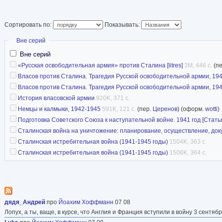
Сортировать по:
Показывать:
Скрыть
Вне серий
Вне серий
«Русская освободительная армия» против Сталина [litres]
3M, 446 с.
(п
Власов против Сталина. Трагедия Русской освободительной армии, 19
Власов против Сталина. Трагедия Русской освободительной армии, 19
История власовской армии
920K, 371 с.
Немцы и калмыки, 1942-1945
591K, 121 с.
(пер.
Церенов
) (оформ.
wotti
)
Подготовка Советского Союза к наступательной войне. 1941 год [Стать
Сталинская война на уничтожение: планирование, осуществление, до
Сталинская истребительная война (1941-1945 годы)
1504K, 363 с.
Сталинская истребительная война (1941-1945 годы)
1506K, 364 с.
дядя_Андрей
про
Йоахим Хоффманн
07 08
Лопух, а ты, ваще, в курсе, что Англия и Франция вступили в войну 3 сентя