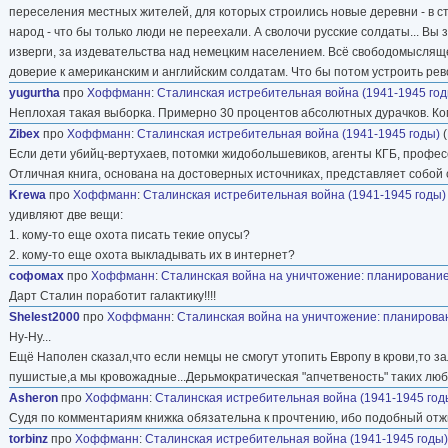
переселения местных жителей, для которых строились новые деревни - в с
народ - что бы только люди не переехали. А сволочи русские солдаты... В
изверги, за издевательства над немецким населением. Всё свободомысляще
доверие к американским и английским солдатам. Что бы потом устроить рев
yugurtha
про
Хоффманн
:
Сталинская истребительная война (1941-1945 год
Неплохая такая выборка. Примерно 30 процентов абсолютных дурачков. Ко
Zibex
про
Хоффманн
:
Сталинская истребительная война (1941-1945 годы)
(
Если дети убийц-вертухаев, потомки жидобольшевиков, агенты КГБ, профес
Отличная книга, основана на достоверных источниках, представляет собой 
Krewa
про
Хоффманн
:
Сталинская истребительная война (1941-1945 годы)
удивляют две вещи:
1. кому-то еще охота писать текие опусы?
2. кому-то еще охота выкладывать их в интернет?
софомах
про
Хоффманн
:
Сталинская война на уничтожение: планирование
Дарт Сталин поработит галактику!!!!
Shelest2000
про
Хоффманн
:
Сталинская война на уничтожение: планирова
Ну-Ну...
Ещё Наполен сказал,что если немцы не смогут утопить Европу в крови,то з
пушистые,а мы кровожадные...Дерьмократическая "апчетвеность" таких любит
Asheron
про
Хоффманн
:
Сталинская истребительная война (1941-1945 год
Судя по комментариям книжка обязательна к прочтению, ибо подобный отжиг
torbinz
про
Хоффманн
:
Сталинская истребительная война (1941-1945 годы)