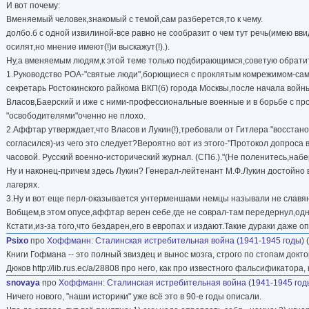
И вот почему:
Вменяемый человек,знакомый с темой,сам разберется,то к чему.
долбо.б с одной извилиной-все равно не сообразит о чем тут речь(имею вви
осилят,но мнение имеют(!)и выскажут(!).).
Ну,а вменяемым людям,к этой теме только подбирающимся,советую обратит
1.Руководство РОА-"святые люди",борющиеся с проклятым комрежимом-самы
секретарь Ростокинского райкома ВКП(б) города Москвы,после начала войны-
Власов,Баерский и иже с ними-профессиональные военные и в борьбе с пр
"освободителями"оченно не плохо.
2.Аффтар утверждает,что Власов и Лукин(!),требовали от Гитлера "восстан
согласился)-из чего это следует?Вероятно вот из этого-"Протокол допроса
часовой. Русский военно-исторический журнал. (СПб.)."(Не поленитесь,набе
Ну и наконец-причем здесь Лукин? Генерал-лейтенант М.Ф.Лукин достойно в
лагерях.
3.Ну и вот еще перл-оказывается унтерменшами немцы называли не славян,
Вобщем,в этом опусе,аффтар верен себе,где не соврал-там передернул,одн
Кстати,из-за того,что бездарен,его в европах и издают.Такие дураки даже 
Psixo
про
Хоффманн
:
Сталинская истребительная война (1941-1945 годы)
(
Книги Гофмана -- это полный звиздец и вынос мозга, строго по стопам докт
Дюков http://lib.rus.ec/a/28808 про него, как про известного фальсификатора
snovaya
про
Хоффманн
:
Сталинская истребительная война (1941-1945 год
Ничего нового, "наши историки" уже всё это в 90-е годы описали.