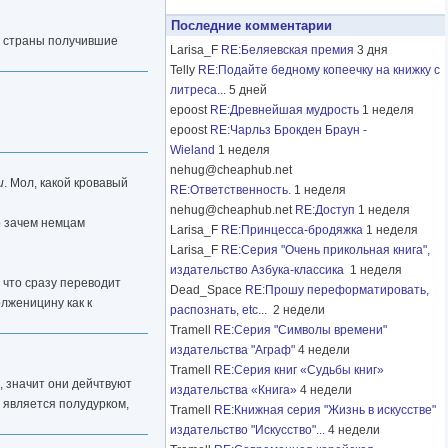
Последние комментарии
е. страны получившие
Larisa_F
RE:Беляевская премия
3 дня
Telly
RE:Подайте бедному копеечку на книжку с
литреса...
5 дней
epoost
RE:Древнейшая мудрость
1 неделя
epoost
RE:Чарльз Брокден Браун -
Wieland
1 неделя
nehug@cheaphub.net
и
. Мол, какой кровавый
RE:Ответственность.
1 неделя
nehug@cheaphub.net
RE:Доступ
1 неделя
о зачем немцам
Larisa_F
RE:Принцесса-бродяжка
1 неделя
Larisa_F
RE:Серия "Очень прикольная книга",
издательство Азбука-классика
1 неделя
 что сразу переводит
Dead_Space
RE:Прошу переформатировать,
олженицину как к
распознать, etc...
2 недели
Tramell
RE:Серия "Символы времени"
издательства "Аграф"
4 недели
Tramell
RE:Серия книг «Судьбы книг»
, значит они дейчтвуют
издательства «Книга»
4 недели
о является полудурком,
Tramell
RE:Книжная серия "Жизнь в искусстве"
издательство "Искусство"...
4 недели