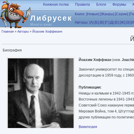
Перейти к основному содержанию
Книжная полка
Правила
Блоги
Форумы
Книги:
[Новые]
[Жанры]
[Серии]
[П
Либрусек
Авторы:
[А]
[Б]
[В]
[Г]
[Д]
[Е]
[Ж]
[З]
[И
Много книг
Вы здесь
Главная
»
Авторы
»
Йоахим Хоффманн
Й
Биография
Йоахим Хоффман
(нем.
Joachi
Закончил университет по специ
диссертацию в 1959 году, с 196
Публикации:
Немцы и калмыки в 1942-1945 гг.
Восточные легионы в 1941-1943 
Советский Союз накануне герман
Мировая Война, том 4, Штуттгар
другие публикации по политиче
Википедия