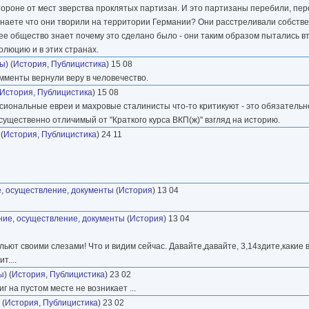
тороне от мест зверства проклятых партизан. И это партизаны перебили, пе
ы знаете что они творили на территории Германии? Они расстреливали собств
е общество знает почему это сделано было - они таким образом пытались в
олюцию и в этих странах.
ы)
(
История
,
Публицистика
) 15 08
мменты вернули веру в человечество.
История
,
Публицистика
) 15 08
сиональные евреи и махровые сталинисты что-то критикуют - это обязательно
существенно отличимый от "Краткого курса ВКП(ж)" взгляд на историю.
(
История
,
Публицистика
) 24 11
, осуществление, документы
(
История
) 13 04
ние, осуществление, документы
(
История
) 13 04
альют своими слезами! Что и видим сейчас. Давайте,давайте, 3,14здите,каки
....
ы)
(
История
,
Публицистика
) 23 02
 на пустом месте не возникает ...
(
История
,
Публицистика
) 23 02