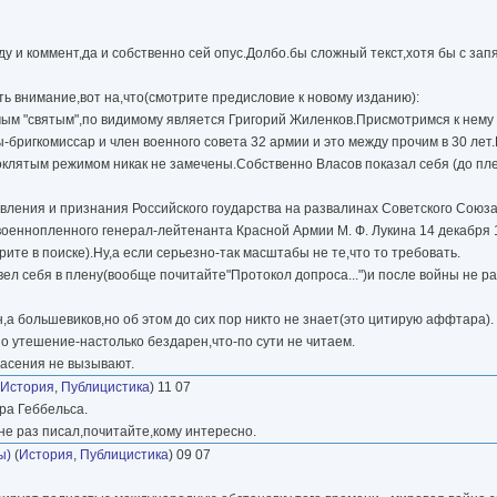
ду и коммент,да и собственно сей опус.Долбо.бы сложный текст,хотя бы с зап
ь внимание,вот на,что(смотрите предисловие к новому изданию):
м "святым",по видимому является Григорий Жиленков.Присмотримся к нему п
бригкомиссар и член военного совета 32 армии и это между прочим в 30 лет.
оклятым режимом никак не замечены.Собственно Власов показал себя (до пле
овления и признания Российского гоударства на развалинах Советского Союза
 военнопленного генерал-лейтенанта Красной Армии М. Ф. Лукина 14 декабря 
рите в поиске).Ну,а если серьезно-так масштабы не те,что то требовать.
ел себя в плену(вообще почитайте"Протокол допроса...")и после войны не ра
а большевиков,но об этом до сих пор никто не знает(это цитирую аффтара).
о утешение-настолько бездарен,что-по сути не читаем.
опасения не вызывают.
История
,
Публицистика
) 11 07
ора Геббельса.
, не раз писал,почитайте,кому интересно.
ы)
(
История
,
Публицистика
) 09 07