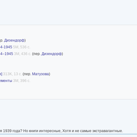
ер.
Дизендорф
)
44-1945
5M, 536 с.
44–1945
3M, 436 с.
(пер.
Дизендорф
)
я]
313K, 13 с.
(пер.
Матузова
)
кументы
3M, 396 с.
бря 1939 года? Но книги интересные, Хотя и не самые экстравагантные.