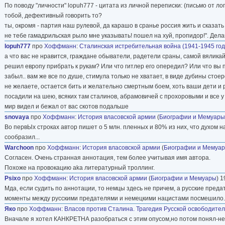
По поводу "личности" lopuh777 - цитата из личной переписки: (письмо от л
тобой, дефективный говорить то?
ты, окромя - партия наш рулевой, да карашо в сранье россия жить и сказать 
не тебе гамадрильская рыло мне указывать! пошел на хуй, пропидор!". Дел
lopuh777
про
Хоффманн
:
Сталинская истребительная война (1941-1945 го
а что вас не нравится, граждане обыватели, радетели сраны, самой вялика
решил европу прибрать к рукам? Или что гитлер его опередил? Или что вы п
забыл.. вам же все по душе, стимула только не хватает, в виде дубины стое
не желаете, остается бить и желательно смертным боем, хоть ваши дети и р
посадили на шею, всяких там сталинов, абрамовичей с прохоровыми и все у в
мир видел и бежал от вас скотов подальше
snovaya
про
Хоффманн
:
История власовской армии
(
Биографии и Мемуары
Во первЫх строках автор пишет о 5 млн. пленных и 80% из них, что духом на
сообразил...
Warchoon
про
Хоффманн
:
История власовской армии
(
Биографии и Мемуа
Согласен. Очень странная аннотация, тем более учитывая имя автора.
Похоже на провокацию aka литературный троллинг.
Psixo
про
Хоффманн
:
История власовской армии
(
Биографии и Мемуары
) 1
Мда, если судить по аннотации, то немцы здесь не причем, а русские пред
моменты между русскими предателями и немецкими нацистами посмешило.
Яко
про
Хоффманн
:
Власов против Сталина. Трагедия Русской освободите
Вначале я хотел КАНКРЕТНА разобраться с этим опусом,но потом понял-не