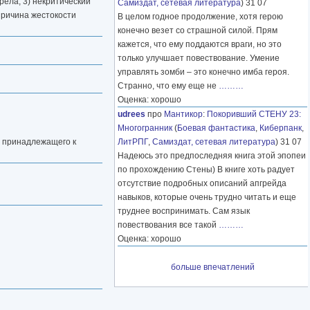
рела; 3) некритический
Самиздат, сетевая литература
) 31 07
 причина жестокости
В целом годное продолжение, хотя герою
конечно везет со страшной силой. Прям
кажется, что ему поддаются враги, но это
только улучшает повествование. Умение
управлять зомби – это конечно имба героя.
Странно, что ему еще не
………
Оценка: хорошо
udrees
про
Мантикор
:
Покоривший СТЕНУ 23:
Многогранник
(
Боевая фантастика
,
Киберпанк
,
е принадлежащего к
ЛитРПГ
,
Самиздат, сетевая литература
) 31 07
Надеюсь это предпоследняя книга этой эпопеи
по прохождению Стены) В книге хоть радует
отсутствие подробных описаний апгрейда
навыков, которые очень трудно читать и еще
труднее воспринимать. Сам язык
повествования все такой
………
Оценка: хорошо
больше впечатлений