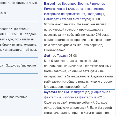
 решил говорить..о чем с
Barbud
про
Воронцов
:
Военный инженер
Ермака. Книга 1
(
Альтернативная история
,
ебя..
Исторические приключения
,
Попаданцы
,
Самиздат, сетевая литература
) 03 08
Что-то как-то не ахти. Не знаю, как насчет
холопов? Что сталин
исторической точности происходящих в
АК ЖЕ...КАК ЖЕ..пардон..
повествовании событий, но казаки XVI века,
 вас надо, познавать вы
вполне грамотно говорящие на современном
выбрали путина, ельцина,
нам литературном языке - это перебор)
ых и наколите, чтоб весь
Оценка: плохо
Дей
про
Таксист
03 08
Мне было очень захватывающе. Идея
ат. Эх, дурак Гитлер, не
понравилась неимоверно. Переживательных
моментов тьма, но они не затянуты и не
перерастают в безнадёжность. Седьмая книга
выбивается из общего ряда в лучшую сторону.
Миллиардер, приговорённый
………
mysevra
про
Рот
:
Insurgent
[en] (
Социальная
... про позитивные
фантастика
,
Любовная фантастика
) 02 08
Скучнее первой: меньше событий, больше
обид, рефлексии и претензий. Если бы с этой
книги начиналась серия, я бы уже забросила.