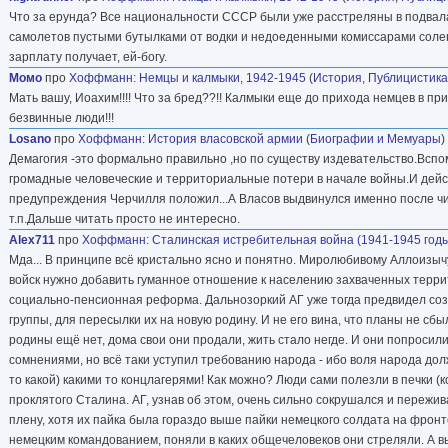
Что за ерунда? Все национальности СССР были уже расстреляны в подвала
самолетов пустыми бутылками от водки и недоеденными комиссарами солены
зарплату получает, ей-богу.
Момо
про
Хоффманн
:
Немцы и калмыки, 1942-1945
(
История
,
Публицистика
Мать вашу, Иоахим!!!! Что за бред??!! Калмыки еще до прихода немцев в пр
безвинные люди!!!
Losano
про
Хоффманн
:
История власовской армии
(
Биографии и Мемуары
)
Демагогия -это формально правильно ,но по существу издевательство.Вспом
громадные человеческие и территориальные потери в начале войны.И дейст
предупреждения Черчилля положил...А Власов выдвинулся именно после чист
т.п.Дальше читать просто не интересно.
Alex711
про
Хоффманн
:
Сталинская истребительная война (1941-1945 год
Мда... В принципе всё кристально ясно и понятно. Миролюбивому Аллоизычу
войск нужно добавить гуманное отношение к населению захваченных терри
социально-пенсионная реформа. Дальнозоркий АГ уже тогда предвидел созд
группы, для пересылки их на новую родину. И не его вина, что планы не сбы
родины ещё нет, дома свои они продали, жить стало негде. И они попросили
сомнениями, но всё таки уступил требованию народа - ибо воля народа до
то какой) какими то концлагерями! Как можно? Люди сами полезли в печки (
проклятого Сталина. АГ, узнав об этом, очень сильно сокрушался и пережи
плену, хотя их пайка была гораздо выше пайки немецкого солдата на фронте.
немецким командованием, поняли в каких общечеловеков они стреляли. А 