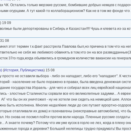
х ЧК. Остались только мерзкие русские, бомбившие добрых немцев с подаро
ми огурцами. А тут какой-то коллаборационизм? Как не в том же фонде что
) 19 09
иволжье были депортированы в Сибирь и Казахстан!!!! Чушь и клевета из-за к
 31 08
нил этот термин т.к.факт расстрела Павлова был,но причина в том что на не
вительно не себя же любимого обвинять в том,что он на все разведданные(З
ок 37го года,когда обьявились в громадном количестве вакансии на генераль
ы)
(
История
,
Публицистика
) 15 08
 просто не оставили выбора - либо он нападает, либо его "нападают". К чес
торий - население не было поражено в правах, была введена денежная сист
ание государства Израель - для чего и собирал всех лиц еврейской национа
лись - злостные Сталинисты сорвали все его великолепные задумки... А евреи.
 АГ что бы он их уничтожил - ну не хотели они сидеть на немецкой шее. Алло
лжна быть исполнена. Многие недалёкие люди до сих путают курортно-оздоро
которые отапливали их дома) и газенвагены (неисправные автомобили), что бы
вал. Но снова не посмел пойти против воли народа. Пленные русские солдаты 
.. А знаете почему? Потому что им уже кусок в горло не лез, когда в плену о
выжженные города и деревни? Большей нелепицы трудно придумать! Вы прост