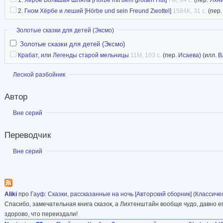
немецкого романтизма» (2010, издательство 
2.
Гном Хёрбе и леший [Hörbe und sein Freund Zwottel]
1584K, 31 с.
(пер
сотни книг в ее переводах, таких авторов, как
Скрыть
Золотые сказки для детей (Эксмо)
Фуке, А. Шамиссо, Э. Т.А. Гофман, В. Гауф, пь
Золотые сказки для детей (Эксмо)
Отфрида Пройслера, повести Кристины Нёстли
Крабат, или Легенды старой мельницы
11M, 103 с.
(пер.
Исаева
) (илл.
В
памятники немецкой культуры — «Песнь о Ниб
Показать
Лесной разбойник
Хильда», «Парцифаль» и многие другие стари
предания. Эльвире Ивановне принадлежит по
Автор
классического собрания «Детских и семейных 
Показать
Вне серий
с авторскими комментариями (впервые на русс
переводчик была удостоена Почетного дипло
Переводчик
международной премии «Облака» Международ
Показать
Вне серий
писательских союзов.
С 2007 года – член Международного жюри по
международной премии имени С.В. Михалкова
Aliki
про
Гауф
:
Сказки, рассказанные на ночь [Авторский сборник]
(
Классиче
произведение для подростков (Российский фон
Спасибо, замечательная книга сказок, а Лихтенштайн вообще чудо, давно ег
здорово, что переиздали!
Умерла в ночь с 13 на 14 марта 2015 года.