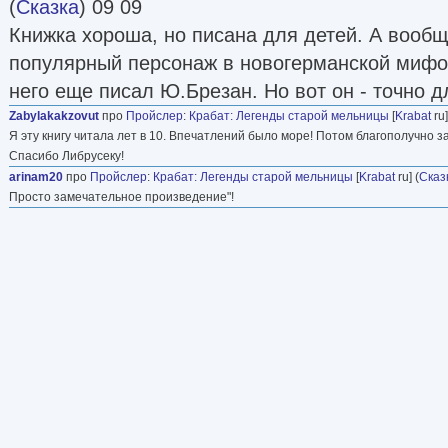
(
Сказка
) 09 09
Книжка хороша, но писана для детей. А вообщ
популярный персонаж в новогерманской мифол
него еще писал Ю.Брезан. Но вот он - точно д
Zabylakakzovut
про
Пройслер
:
Крабат: Легенды старой мельницы
[
Krabat
ru]
Я эту книгу читала лет в 10. Впечатлений было море! Потом благополучно з
Спасибо Либрусеку!
arinam20
про
Пройслер
:
Крабат: Легенды старой мельницы
[
Krabat
ru] (
Сказ
Просто замечательное произведение"!