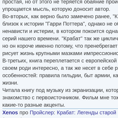
простая, но от этого не теряется обаяние про
упрощается мысль, которую доносит автор.
Во-вторых, как верно было замечено ранее, "
близок к истории "Гарри Поттера", однако не о
ненависти и истерии, в котором покоится одн
серий нашего времени. "Крабат" так же цикличе
но он короче именно потому, что пренебрегае
рисует жизнь крупными мазками импрессионис
В-третьих, книга переплетается с европейской 
своем роди интересно, а так же несет в себе 
особенностей: правила гильдии, быт армии, 
жизни.
Читала книгу под музыку из экранизации, кото
знакомство с первоисточником. Фильм мне тож
какие-то разные акценты.
Xenos
про
Пройслер
:
Крабат: Легенды старой