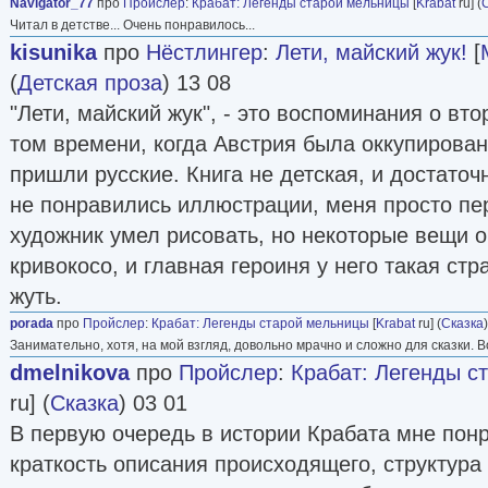
Navigator_77
про
Пройслер
:
Крабат: Легенды старой мельницы
[
Krabat
ru] (
Читал в детстве... Очень понравилось...
источник Фантлаб
kisunika
про
Нёстлингер
:
Лети, майский жук!
[
(
Детская проза
) 13 08
"Лети, майский жук", - это воспоминания о вт
том времени, когда Австрия была оккупирован
пришли русские. Книга не детская, и достаточ
не понравились иллюстрации, меня просто пе
художник умел рисовать, но некоторые вещи о
кривокосо, и главная героиня у него такая ст
жуть.
porada
про
Пройслер
:
Крабат: Легенды старой мельницы
[
Krabat
ru] (
Сказка
Занимательно, хотя, на мой взгляд, довольно мрачно и сложно для сказки. В
dmelnikova
про
Пройслер
:
Крабат: Легенды с
ru] (
Сказка
) 03 01
В первую очередь в истории Крабата мне понр
краткость описания происходящего, структур