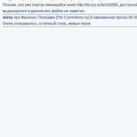
Похоже, это уже повтор имеющейся книги http://lib.rus.ec/b/163698, доступн
выдающегося в данном doc файле не заметил.
mirey
про
Франзен
:
Поправки
[
The Corrections
ru] (
Современная проза
) 06 0
Очень понравилось, отличный стиль, живые герои.