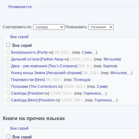
Показать
Упоминается
Сортировать по:
Показывать:
Скрыть
Вне серий
Вне серий
Безгрешность
[
Purity
ru]
2M, 553 с.
(пер.
Сумм
, ...)
Дальний остров
[
Farther Away
ru]
1345K, 232 с.
(пер.
Мотылев
)
Двое - уже компания [Two’s Company]
30K, 8 с.
(пер.
Карпов
)
Конец конца Земли [Авторский сборник]
3M, 158 с.
(пер.
Мотылев
, ...)
Перекрестки [litres]
3M, 503 с.
(пер.
Полещук
)
Поправки
[
The Corrections
ru]
1196K, 502 с.
(пер.
Сумм
)
Свобода
[
Freedom
ru]
2208K, 510 с.
(пер.
Горянина
, ...)
Свобода [litres]
[
Freedom
ru]
2165K, 498 с.
(пер.
Горянина
, ...)
Книги на прочих языках
Скрыть
Вне серий
Вне серий