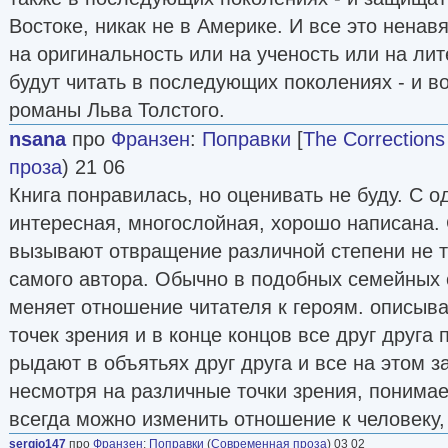
Востоке, никак не в Америке. И все это ненавя
на оригинальность или на ученость или на ли
будут читать в последующих поколениях - и во
романы Льва Толстого.
nsana
про
Франзен
:
Поправки
[
The Corrections
проза
) 21 06
Книга понравилась, но оценивать не буду. С о
интересная, многослойная, хорошо написана. 
вызывают отвращение различной степени не то
самого автора. Обычно в подобных семейных 
меняет отношение читателя к героям. описыва
точек зрения и в конце концов все друг друга
рыдают в объятьях друг друга и все на этом з
несмотря на различные точки зрения, понимае
всегда можно изменить отношение к человеку, 
sergio147
про
Франзен
:
Поправки
(
Современная проза
) 03 02