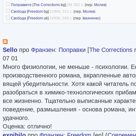
Поправките
[
The Corrections
bg]
2M, 502 с.
(пер.
Молев
)
Свобода
[
Freedom
bg]
2190K, 511 с.
(пер.
Молев
)
Свобода
[
Freedom
uk]
1493K, 593 с.
(пер.
Івахненко
)
Sello
про
Франзен
:
Поправки
[
The Corrections
r
07 01
Много физиологии, не меньше - психологии. 
производственного романа, вкрапленные автор
вящей убедительности. Хотя какой читатель по
разобраться в химико-технологических прибамб
все жизненно. Тщательно выписанные характе
поведение, размышления - основа романа, ин
удачного.
Оценка: отлично!
exnihilo
про
Франзен
:
Freedom
[en] (
Современ