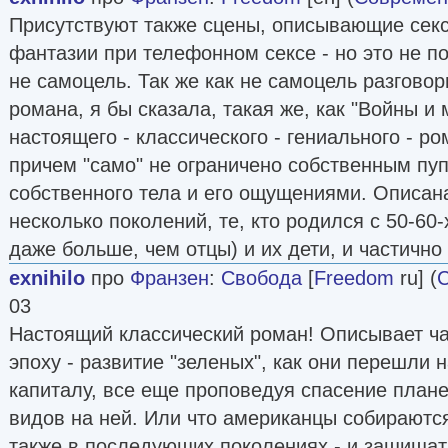
Присутствуют также сцены, описывающие секс
фантазии при телефонном сексе - но это не по
не самоцель. Так же как не самоцель разговор
романа, я бы сказала, такая же, как "Войны и 
настоящего - классического - гениального - 
причем "само" не ограничено собственным пу
собственного тела и его ощущениями. Описан
несколько поколений, те, кто родился с 50-60-
даже больше, чем отцы) и их дети, и частичн
exnihilo
про
Франзен
:
Свобода
[
Freedom
ru] (
С
03
Настоящий классический роман! Описывает ч
эпоху - развитие "зеленых", как они перешли 
капиталу, все еще проповедуя спасение плане
видов на ней. Или что американцы собирают
также в последующих поколениях - и защища