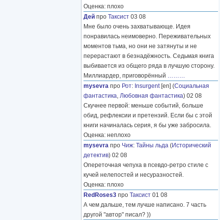
Оценка: плохо
Дей
про
Таксист
03 08
Мне было очень захватывающе. Идея
понравилась неимоверно. Переживательных
моментов тьма, но они не затянуты и не
перерастают в безнадёжность. Седьмая книга
выбивается из общего ряда в лучшую сторону.
Миллиардер, приговорённый
………
mysevra
про
Рот
:
Insurgent
[en] (
Социальная
фантастика
,
Любовная фантастика
) 02 08
Скучнее первой: меньше событий, больше
обид, рефлексии и претензий. Если бы с этой
книги начиналась серия, я бы уже забросила.
Оценка: неплохо
mysevra
про
Чиж
:
Тайны льда
(
Исторический
детектив
) 02 08
Опереточная чепуха в псевдо-ретро стиле с
кучей нелепостей и несуразностей.
Оценка: плохо
RedRoses3
про
Таксист
01 08
А чем дальше, тем лучше написано. 7 часть
другой "автор" писал? ))