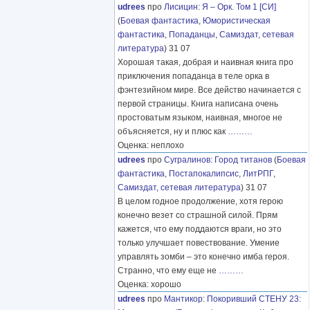
udrees
про
Лисицин
:
Я – Орк. Том 1 [СИ]
(
Боевая фантастика
,
Юмористическая
фантастика
,
Попаданцы
,
Самиздат, сетевая
литература
) 31 07
Хорошая такая, добрая и наивная книга про
приключения попаданца в теле орка в
фэнтезийном мире. Все действо начинается с
первой страницы. Книга написана очень
простоватым языком, наивная, многое не
объясняется, ну и плюс как
………
Оценка: неплохо
udrees
про
Сугралинов
:
Город титанов
(
Боевая
фантастика
,
Постапокалипсис
,
ЛитРПГ
,
Самиздат, сетевая литература
) 31 07
В целом годное продолжение, хотя герою
конечно везет со страшной силой. Прям
кажется, что ему поддаются враги, но это
только улучшает повествование. Умение
управлять зомби – это конечно имба героя.
Странно, что ему еще не
………
Оценка: хорошо
udrees
про
Мантикор
:
Покоривший СТЕНУ 23: