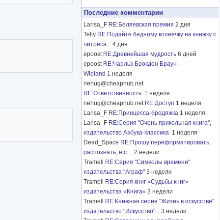
Последние комментарии
Larisa_F
RE:Беляевская премия
2 дня
Telly
RE:Подайте бедному копеечку на книжку с
литреса...
4 дня
epoost
RE:Древнейшая мудрость
6 дней
epoost
RE:Чарльз Брокден Браун -
Wieland
1 неделя
nehug@cheaphub.net
RE:Ответственность.
1 неделя
nehug@cheaphub.net
RE:Доступ
1 неделя
Larisa_F
RE:Принцесса-бродяжка
1 неделя
Larisa_F
RE:Серия "Очень прикольная книга",
издательство Азбука-классика
1 неделя
Dead_Space
RE:Прошу переформатировать,
распознать, etc...
2 недели
Tramell
RE:Серия "Символы времени"
издательства "Аграф"
3 недели
Tramell
RE:Серия книг «Судьбы книг»
издательства «Книга»
3 недели
Tramell
RE:Книжная серия "Жизнь в искусстве"
издательство "Искусство"...
3 недели