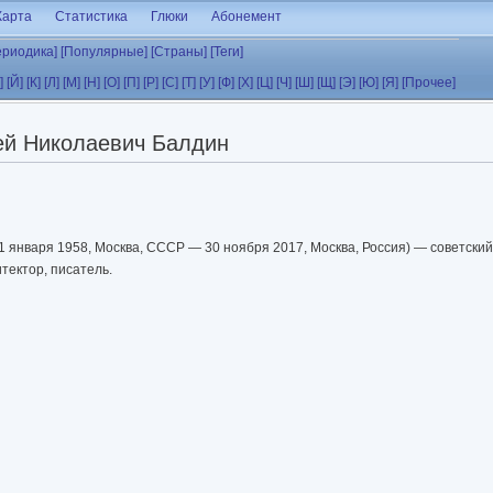
Карта
Статистика
Глюки
Абонемент
ериодика]
[Популярные]
[Страны]
[Теги]
]
[Й]
[К]
[Л]
[М]
[Н]
[О]
[П]
[Р]
[С]
[Т]
[У]
[Ф]
[Х]
[Ц]
[Ч]
[Ш]
[Щ]
[Э]
[Ю]
[Я]
[Прочее]
ей Николаевич Балдин
1 января 1958, Москва, СССР — 30 ноября 2017, Москва, Россия) — советский 
тектор, писатель.