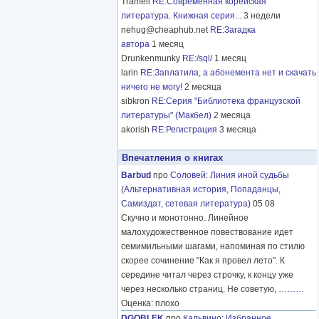
Tramell
RE:Современная корейская
литература. Книжная серия...
3 недели
nehug@cheaphub.net
RE:Загадка
автора
1 месяц
Drunkenmunky
RE:/sql/
1 месяц
larin
RE:Заплатила, а абонемента нет и скачать
ничего не могу!
2 месяца
sibkron
RE:Серия "Библиотека французской
литературы" (Макбел)
2 месяца
akorish
RE:Регистрация
3 месяца
Впечатления о книгах
Barbud
про
Соловей
:
Линия иной судьбы
(
Альтернативная история
,
Попаданцы
,
Самиздат, сетевая литература
) 05 08
Скучно и монотонно. Линейное
малохудожественное повествование идет
семимильными шагами, напоминая по стилю
скорее сочинение "Как я провел лето". К
середине читал через строчку, к концу уже
через несколько страниц. Не советую,
………
Оценка: плохо
DGOBLEK
про
Кальвино
:
Избранное