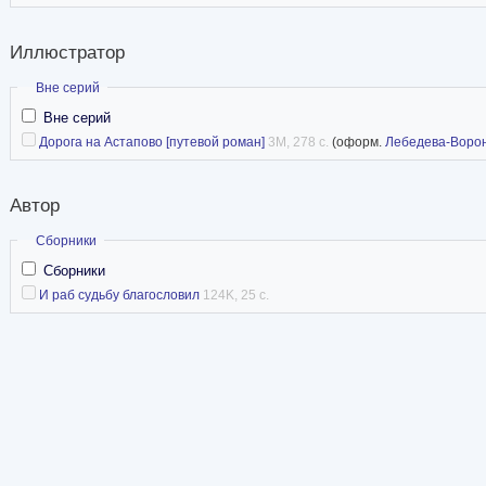
Иллюстратор
Скрыть
Вне серий
Вне серий
Дорога на Астапово [путевой роман]
3M, 278 с.
(оформ.
Лебедева-Воро
Автор
Скрыть
Сборники
Сборники
И раб судьбу благословил
124K, 25 с.