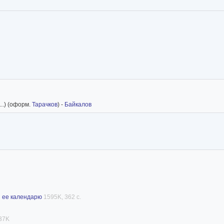
 ...) (оформ.
Тарачков
) -
Байкалов
и ее календарю
1595K, 362 с.
37K