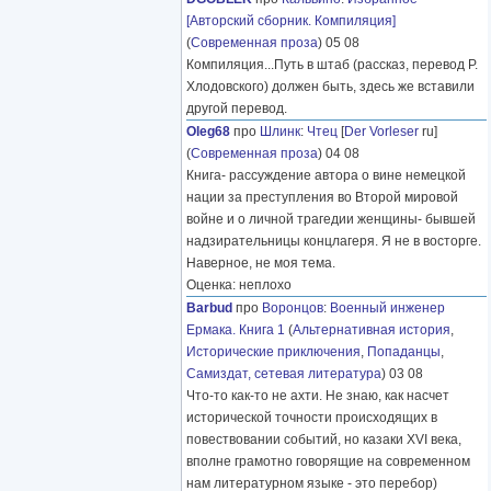
[Авторский сборник. Компиляция]
(
Современная проза
) 05 08
Компиляция...Путь в штаб (рассказ, перевод Р.
Хлодовского) должен быть, здесь же вставили
другой перевод.
Oleg68
про
Шлинк
:
Чтец
[
Der Vorleser
ru]
(
Современная проза
) 04 08
Книга- рассуждение автора о вине немецкой
нации за преступления во Второй мировой
войне и о личной трагедии женщины- бывшей
надзирательницы концлагеря. Я не в восторге.
Наверное, не моя тема.
Оценка: неплохо
Barbud
про
Воронцов
:
Военный инженер
Ермака. Книга 1
(
Альтернативная история
,
Исторические приключения
,
Попаданцы
,
Самиздат, сетевая литература
) 03 08
Что-то как-то не ахти. Не знаю, как насчет
исторической точности происходящих в
повествовании событий, но казаки XVI века,
вполне грамотно говорящие на современном
нам литературном языке - это перебор)