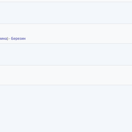
нина
) -
Березин