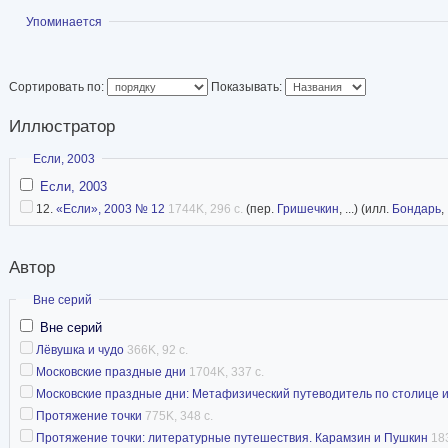
Показать
Упоминается
Сортировать по:
Показывать:
Иллюстратор
Скрыть
Если, 2003
Если, 2003
12.
«Если», 2003 № 12
1744K, 296 с.
(пер.
Гришечкин
, ...) (илл.
Бондарь
,
Автор
Скрыть
Вне серий
Вне серий
Лёвушка и чудо
366K, 92 с.
Московские праздные дни
1704K, 337 с.
Московские праздные дни: Метафизический путеводитель по столице 
Протяжение точки
775K, 348 с.
Протяжение точки: литературные путешествия. Карамзин и Пушкин
18