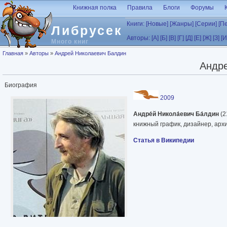
Перейти к основному содержанию
Книжная полка
Правила
Блоги
Форумы
Книги:
[Новые]
[Жанры]
[Серии]
[П
Либрусек
Авторы:
[А]
[Б]
[В]
[Г]
[Д]
[Е]
[Ж]
[З]
[И
Много книг
Вы здесь
Главная
»
Авторы
»
Андрей Николаевич Балдин
Андр
Биография
2009
Андре́й Никола́евич Ба́лдин
(2
книжный график, дизайнер, архи
Статья в Википедии