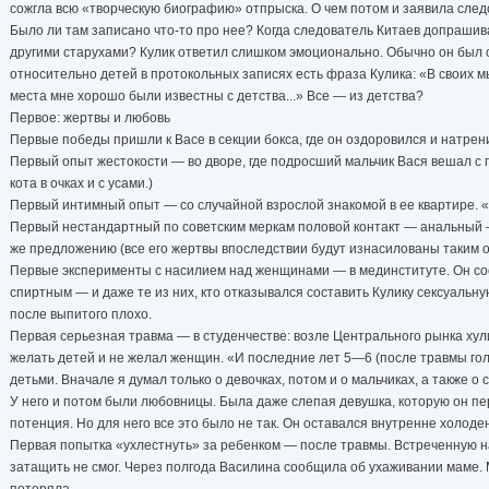
сожгла всю «творческую биографию» отпрыска. О чем потом и заявила следс
Было ли там записано что-то про нее? Когда следователь Китаев допрашива
другими старухами? Кулик ответил слишком эмоционально. Обычно он был оч
относительно детей в протокольных записях есть фраза Кулика: «В своих м
места мне хорошо были известны с детства...» Все — из детства?
Первое: жертвы и любовь
Первые победы пришли к Васе в секции бокса, где он оздоровился и натрени
Первый опыт жестокости — во дворе, где подросший мальчик Вася вешал с 
кота в очках и с усами.)
Первый интимный опыт — со случайной взрослой знакомой в ее квартире. «
Первый нестандартный по советским меркам половой контакт — анальный — К
же предложению (все его жертвы впоследствии будут изнасилованы таким о
Первые эксперименты с насилием над женщинами — в мединституте. Он сос
спиртным — и даже те из них, кто отказывался составить Кулику сексуальн
после выпитого плохо.
Первая серьезная травма — в студенчестве: возле Центрального рынка хули
желать детей и не желал женщин. «И последние лет 5—6 (после травмы гол
детьми. Вначале я думал только о девочках, потом и о мальчиках, а также о с
У него и потом были любовницы. Была даже слепая девушка, которую он пе
потенция. Но для него все это было не так. Он оставался внутренне холоден
Первая попытка «ухлестнуть» за ребенком — после травмы. Встреченную на 
затащить не смог. Через полгода Василина сообщила об ухаживании маме. 
потеряла.