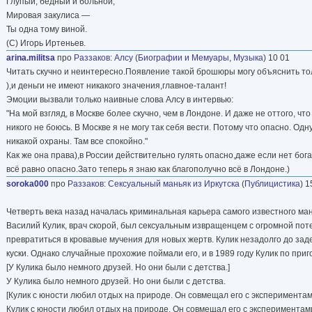
Глупый, бедный и больной,
Мировая закулиса —
Ты одна тому виной.
(C) Игорь Иртеньев.
arina.militsa
про
Раззаков
:
Алсу
(
Биографии и Мемуары
,
Музыка
) 10 01
Читать скучно и неинтересно.Появление такой брошюры могу объяснить тол
),и деньги не имеют никакого значения,главное-талант!
Эмоции вызвали только наивные слова Алсу в интервью:
"На мой взгляд, в Москве более скучно, чем в Лондоне. И даже не оттого, чт
никого не боюсь. В Москве я не могу так себя вести. Потому что опасно. Одн
никакой охраны. Там все спокойно."
Как же она права),в России действительно гулять опасно,даже если нет бог
всё равно опасно.Зато теперь я знаю как благополучно всё в Лондоне.)
soroka000
про
Раззаков
:
Сексуальный маньяк из Иркутска
(
Публицистика
) 1
Четверть века назад началась криминальная карьера самого известного ман
Василий Кулик, врач скорой, был сексуальным извращенцем с огромной поте
превратиться в кровавые мучения для новых жертв. Кулик незадолго до заде
куски. Однако случайные прохожие поймали его, и в 1989 году Кулик по при
[У Кулика было немного друзей. Но они были с детства.]
У Кулика было немного друзей. Но они были с детства.
[Кулик с юности любил отдых на природе. Он совмещал его с экспериментам
Кулик с юности любил отдых на природе. Он совмещал его с экспериментам