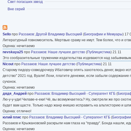
Показать
Свет погасших звезд
Показать
Вне серий
Sello
про
Раззаков
:
Другой Владимир Высоцкий
(
Биографии и Мемуары
) 17 
Литературный говномеситель. Мертвые сраму не имут. Тем более, что и от
Оценка: нечитаемо
nevskaya25
про
Раззаков
:
Наше лучшее детство
(
Публицистика
) 21 11
Это сообразительные труженики издательства издеваются над забывчивым
Nicout
про
Раззаков
:
Наше лучшее детство
(
Публицистика
) 21 11
Старому пидору-совкодрочеру Ибатовичу опять захотелось денег, видно ис
детство" 2021 год. Вуаля! Лохи, платите денежки, если забыли содержание 
сучонок.
Оценка: нечитаемо
дядя_Андрей
про
Раззаков
:
Владимир Высоцкий - Суперагент КГБ
(
Биогра
Лю-у-у-уди! Чилаве-е-еки! Чё, вы возмужчаетесь? Ну, смотрели же про охо
будет вам щасте. Только надо жанр книшко исправить на альтисторию и шпи
Оценка: отлично!
юлий плис
про
Раззаков
:
Владимир Высоцкий - Суперагент КГБ
(
Биографии
Раззаков и Крыжановский раскрыли нам глаза на "правду". Бонда нашли, ид
Оценка: нечитаемо