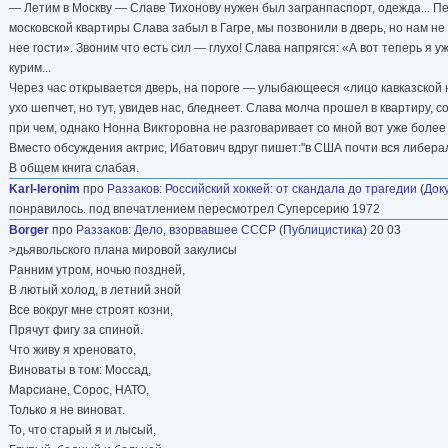
— Летим в Москву — Славе Тихонову нужен был загранпаспорт, одежда... Пе
московской квартиры Слава забыл в Гагре, мы позвонили в дверь, но нам не
нее гости». Звоним что есть сил — глухо! Слава напрягся: «А вот теперь я у
курим...
Через час открывается дверь, на пороге — улыбающееся «лицо кавказской н
ухо шепчет, но тут, увидев нас, бледнеет. Слава молча прошел в квартиру, 
при чем, однако Нонна Викторовна не разговаривает со мной вот уже более 
Вместо обсуждения актрис, Ибатович вдруг пишет:"в США почти вся либера
В общем книга слабая.
Karl-Ieronim
про
Раззаков
:
Российский хоккей: от скандала до трагедии
(
Док
понравилось. под впечатлением пересмотрел Суперсерию 1972
Borger
про
Раззаков
:
Дело, взорвавшее СССР
(
Публицистика
) 20 03
>дьявольского плана мировой закулисы
Ранним утром, ночью поздней,
В лютый холод, в летний зной
Все вокруг мне строят козни,
Прячут фигу за спиной.
Что живу я хреновато,
Виноваты в том: Моссад,
Марсиане, Сорос, НАТО,
Только я не виноват.
То, что старый я и лысый,