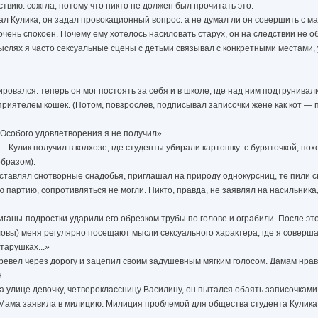
твию: сожгла, потому что никто не должен был прочитать это.
л Кулика, он задал провокационный вопрос: а не думал ли он совершить с ма
ень спокоен. Почему ему хотелось насиловать старух, он на следствии не об
ыслях я часто сексуальные сцены с детьми связывал с конкретными местами, 
ровался: теперь он мог постоять за себя и в школе, где над ним подтрунивали
приятелем кошек. (Потом, повзрослев, подписывал записочки жене как кот — 
Особого удовлетворения я не получил».
улик получил в колхозе, где студенты убирали картошку: с буряточкой, похо
бразом).
тавлял снотворные снадобья, приглашал на природу однокурсниц, те пили 
ую партию, сопротивляться не могли. Никто, правда, не заявлял на насильник
ганы-подростки ударили его обрезком трубы по голове и ограбили. После эт
овы) меня регулярно посещают мысли сексуального характера, где я соверш
тарушках...»
ревел через дорогу и зацепил своим задушевным мягким голосом. Дамам нрав
.
улице девочку, четвероклассницу Василину, он пытался обаять записочками 
Мама заявила в милицию. Милиция проблемой для общества студента Кулика 