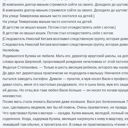
[В компаниях доктор-маньяк стремился сойти за своего. Доходило до шутовс
В компаниях доктор-маньяк стремился сойти за своего. Доходило до шутовс
[На улице Тимирязева маньяк часто охотился на детей.]
На улице Тимирязева маньяк часто охотился на детей.
[В детстве он вешал кошек. Потом стал отождествлять себя с котом.]
В детстве он вешал кошек. Потом стал отождествлять себя с котом.
[Следователь Николай Китаев возглавил следственную группу, которая дове
Следователь Николай Китаев возглавил следственную группу, которая дове
Нелюбовь
Родившегося Кулика не любили. Мать его, директор иркутской школы, на до
словах врача Шергиной, пророчившей рождение нечеловека от этой патоло
Федосья Степановна. — Только в шесть месяцев ребенок, которого мы назва
До двух лет директорша практически не подходила к малышу. Нянчился отец. 
пытался заводить патефон. Думали — лунатик, и муж носил Васю к професс
давал спать, меня это настолько раздражало, что я сына била, муж его защ
ей десны. Но отец все-таки любил Васю больше — он носил по ночам оруще
неизвестно.
Позже мать стала опекать Василия даже излишне. Вася рос болезненным. 
сын, сделавшись медиком, мог бы ей помочь. Очень прагматично, не правда
Что чувствовал Кулик к матери — загадка. Кулик-маньяк, молодой, полный с
содеянное. Когда, задержав Кулика, милиция нагрянула к нему в квартиру, и
лежавший там обычно, и прочитала его. В семье не практиковалось чтение ч