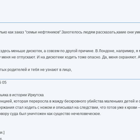
ько как заказ "семьи нефтяников".Захотелось людям рассказать,какие они у
о здесь меньше дискотек, а совсем по другой причине. В Лондоне, например, я 
у меня не отпускают. И на дискотеки ходить тоже опасно. Да, меня охраняют. 
атых родителей и тебя не узнают в лицо,
5 05
ьяка в истории Иркутска
нцией, которая переросла в жажду бескровного убийства маленьких детей и с
ржания стал ходить с ножом и описывал на следствии, что готов уже к крови 
говору суда был уничтожен как существо нечеловеческое.
и.]
и.