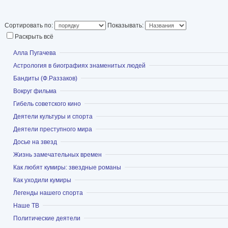
Сортировать по:
Показывать:
Раскрыть всё
Показать
Алла Пугачева
Показать
Астрология в биографиях знаменитых людей
Показать
Бандиты (Ф.Раззаков)
Показать
Вокруг фильма
Показать
Гибель советского кино
Показать
Деятели культуры и спорта
Показать
Деятели преступного мира
Показать
Досье на звезд
Показать
Жизнь замечательных времен
Показать
Как любят кумиры: звездные романы
Показать
Как уходили кумиры
Показать
Легенды нашего спорта
Показать
Наше ТВ
Показать
Политические деятели