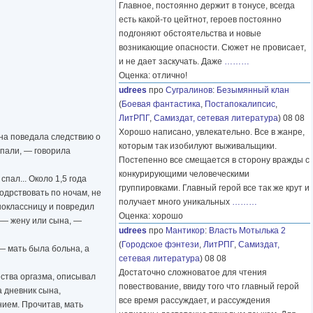
Главное, постоянно держит в тонусе, всегда
есть какой-то цейтнот, героев постоянно
подгоняют обстоятельства и новые
возникающие опасности. Сюжет не провисает,
и не дает заскучать. Даже
………
Оценка: отлично!
udrees
про
Сугралинов
:
Безымянный клан
(
Боевая фантастика
,
Постапокалипсис
,
ЛитРПГ
,
Самиздат, сетевая литература
) 08 08
Хорошо написано, увлекательно. Все в жанре,
Она поведала следствию о
которым так изобилуют выживальщики.
упали, — говорила
Постепенно все смещается в сторону вражды с
конкурирующими человеческими
пал... Около 1,5 года
группировками. Главный герой все так же крут и
одрствовать по ночам, не
получает много уникальных
………
дноклассницу и повредил
Оценка: хорошо
 — жену или сына, —
udrees
про
Мантикор
:
Власть Мотылька 2
(
Городское фэнтези
,
ЛитРПГ
,
Самиздат,
— мать была больна, а
сетевая литература
) 08 08
Достаточно сложноватое для чтения
ества оргазма, описывал
повествование, ввиду того что главный герой
а дневник сына,
все время рассуждает, и рассуждения
нием. Прочитав, мать