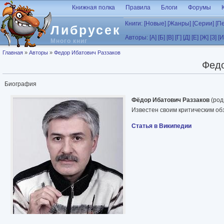
Перейти к основному содержанию
Книжная полка
Правила
Блоги
Форумы
Книги:
[Новые]
[Жанры]
[Серии]
[П
Либрусек
Авторы:
[А]
[Б]
[В]
[Г]
[Д]
[Е]
[Ж]
[З]
[И
Много книг
Вы здесь
Главная
»
Авторы
»
Федор Ибатович Раззаков
Федо
Биография
Фёдор Ибатович Раззаков
(род
Известен своим критическим об
Статья в Википедии