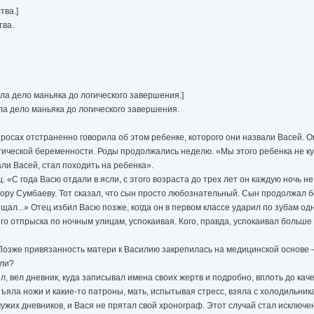
тва.]
тва.
ла дело маньяка до логического завершения.]
ла дело маньяка до логического завершения.
просах отстраненно говорила об этом ребенке, которого они назвали Васей. 
гической беременности. Роды продолжались неделю. «Мы этого ребенка не к
ли Васей, стал походить на ребенка».
«С года Васю отдали в ясли, с этого возраста до трех лет он каждую ночь не с
ору Сумбаеву. Тот сказал, что сын просто любознательный. Сын продолжал б
ищал...» Отец избил Васю позже, когда он в первом классе ударил по зубам о
го отпрыска по ночным улицам, успокаивая. Кого, правда, успокаивал больше
Позже привязанность матери к Василию закрепилась на медицинской основе 
 ли?
ил, вел дневник, куда записывал имена своих жертв и подробно, вплоть до кач
зъяла ножи и какие-то патроны, мать, испытывая стресс, взяла с холодильник
ужих дневников, и Вася не прятал свой хронограф. Этот случай стал исключе