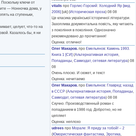
 Поскольку ключи от
vitalis
про
Горлис-Горский
:
Холодний Яр [вид.
ните — Нонночка дома, у
2006]
[uk] (
Историческая проза
) 08 08
опять на ступеньки,
Це класика української історичної літератури.
Захоплива документальна повість, яку читають
мает, целует, что-то на
з покоління в покоління. Однозначно
овой. Казалось бы, я ни
рекомендовано до прочитання!
Оценка: отлично!
Олег Макаров.
про
Емельянов
:
Камень 1993.
Книга 1 [СИ]
(
Альтернативная история
,
Попаданцы
,
Самиздат, сетевая литература
) 08
08
Очень плоско. И сюжет, и текст
Оценка: нечитаемо
Олег Макаров.
про
Емельянов
:
Главред: назад
в СССР
(
Альтернативная история
,
Попаданцы
,
Самиздат, сетевая литература
) 08 08
Скучно. Производственный роман с
попаданием в 1986 год. Добротно, но не
цепляет
Оценка: неплохо
udrees
про
Морале
:
Я приду за тобой! – 2
(
Юмористическая фантастика
,
Эротика
,