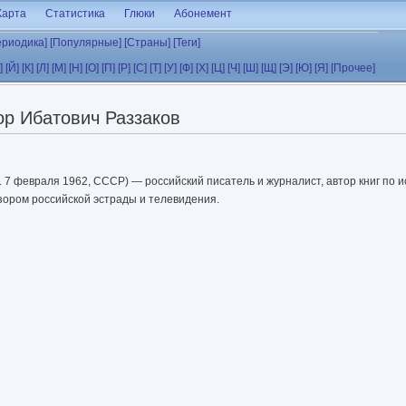
Карта
Статистика
Глюки
Абонемент
ериодика]
[Популярные]
[Страны]
[Теги]
]
[Й]
[К]
[Л]
[М]
[Н]
[О]
[П]
[Р]
[С]
[Т]
[У]
[Ф]
[Х]
[Ц]
[Ч]
[Ш]
[Щ]
[Э]
[Ю]
[Я]
[Прочее]
р Ибатович Раззаков
. 7 февраля 1962, СССР) — российский писатель и журналист, автор книг по 
зором российской эстрады и телевидения.