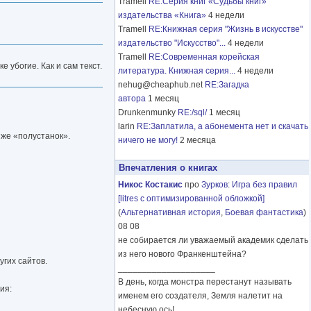
Tramell
RE:Серия книг «Судьбы книг»
издательства «Книга»
4 недели
Tramell
RE:Книжная серия "Жизнь в искусстве"
издательство "Искусство"...
4 недели
Tramell
RE:Современная корейская
 убогие. Как и сам текст.
литература. Книжная серия...
4 недели
nehug@cheaphub.net
RE:Загадка
автора
1 месяц
Drunkenmunky
RE:/sql/
1 месяц
larin
RE:Заплатила, а абонемента нет и скачать
 же «полустанок».
ничего не могу!
2 месяца
Впечатления о книгах
Никос Костакис
про
Зурков
:
Игра без правил
[litres с оптимизированной обложкой]
(
Альтернативная история
,
Боевая фантастика
)
08 08
не собирается ли уважаемый академик сделать
из него нового Франкенштейна?
угих сайтов.
____________________
В день, когда монстра перестанут называть
ия:
именем его создателя, Земля налетит на
небесную ось!