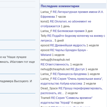
Последние комментарии
Larisa_F
RE:Литературная премия имени И.А.
Ефремова
7 часов
konst1
RE:Оплатил, но абонемент не
отображается
1 день
Larisa_F
RE:Беляевская премия
3 дня
Telly
RE:Подайте бедному копеечку на книжку с
литреса...
5 дней
epoost
RE:Древнейшая мудрость
1 неделя
epoost
RE:Чарльз Брокден Браун -
Wieland
1 неделя
ие на "Наше лучшее
nehug@cheaphub.net
оминать. Ибатович тот еще
RE:Ответственность.
1 неделя
nehug@cheaphub.net
RE:Доступ
1 неделя
Larisa_F
RE:Принцесса-бродяжка
1 неделя
Larisa_F
RE:Серия "Очень прикольная книга",
Владимира Высоцкого. И
издательство Азбука-классика
2 недели
Dead_Space
RE:Прошу переформатировать,
распознать, etc...
2 недели
Tramell
RE:Серия "Символы времени"
издательства "Аграф"
4 недели