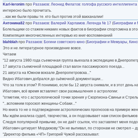
Karl-Ieronim
про
Раззаков
:
Леонид Филатов: голгофа русского интеллигента
интересно было прочитать.
...как же были правы те. кто был против этой вакханалии!
Антонина82
про
Раззаков
:
Валерий Харламов. Легенда № 17
(
Биографии и
Болельщики со стажем никаких новых фактов в биографии спортсмена в этой к
Компиляция многочисленных интервью из книг-воспоминаний
blahblah
про
Раззаков
:
Богини советского кино
(
Биографии и Мемуары
,
Кино
Это и не литературное произведение вовсе.
Читаем
"12 августа 1980 года съемочная группа выехала в экспедицию в Днепропетр
17 августа съемочной площадкой стал вагон пассажирского поезда...
21 августа на Южном вокзале Днепропетровска..."
Видно Ибатович добрался до сьёмочной документации...
Что за толк в этом? Я понимаю, если бы 12 августа снимали, и в этот день н
Ибатович, всё время вставляет свои размышления о астрологии:
"отметим, что с астрологической точки зрения у Скорпиона-Свиньи и Стрель
"...вспомним гороскоп женщины-Собаки..."
Но книга то не о подтверждении астрологических прогнозов на примере жен
Мы ждём анализа судеб, творчества, а он подсовывает нам список фильмов и
Следуя популярной привычке, он не даёт ссылок, что заставляет меня подо
Ибатович цитирует Мордюкову:"Он не выпивал, по сторонам не смотрел – дума
"Директор фильма «ЧП» Григорий Чужой рассказывал: