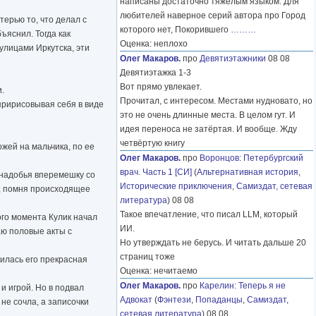
написаны достаточно тяжелым языком. Для
любителей наверное серий автора про Город
терью то, что делал с
которого нет, Покорившего
………
ъяснил. Тогда как
Оценка: неплохо
улицами Иркутска, эти
Олег Макаров.
про
Девятиэтажники
08 08
Девятиэтажка 1-3
Вот прямо увлекает.
.
Прочитал, с интересом. Местами нудновато, но
пририсовывая себя в виде
это не очень длинные места. В целом гут. И
идея переноса не затёртая. И вообще. Жду
четвёртую книгу
жей на мальчика, по ее
Олег Макаров.
про
Воронцов
:
Петербургский
врач. Часть 1 [СИ]
(
Альтернативная история
,
снадобья вперемешку со
Исторические приключения
,
Самиздат, сетевая
а, помня происходящее
литература
) 08 08
Такое впечатление, что писал LLM, который
ого момента Кулик начал
ИИ.
аю половые акты с
Но утверждать не берусь. И читать дальше 20
страниц тоже
илась его прекрасная
Оценка: нечитаемо
Олег Макаров.
про
Карелин
:
Теперь я не
и игрой. Но в подвал
Адвокат
(
Фэнтези
,
Попаданцы
,
Самиздат,
не сочла, а записочки
сетевая литература
) 08 08