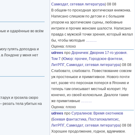
Самиздат, сетевая литература
) 08 08
В общем-то проходная эротическая книжонка.
Написано слишком по детски и с большим
упором на эротические сцены, любовные
интриги и прочие женские шалости. Написано
мные и одарённые во всём
правда с мужской точки зрения, который желал
бы, чтобы молодые
………
Оценка: плохо
могу гулять допоздна и
udrees
про
Дорничев
:
Дворник 17-го уровня.
А в Лондоне у меня нет
Том 7
(
Юмор: прочее
,
Городское фэнтези
,
ЛитРПГ
,
Самиздат, сетевая литература
) 08 08
Слабовато, слабовато. Повествование совсем
уж простенькое и примитивное. Нового почти
нет, разве что персонаж поперся в Японию и
теперь там описывает местный колорит. Ну
конечно, из своей колокольни. Диалоги такие
тарух и грозила скоро
же примитивные
………
— резать тела убитых на
Оценка: плохо
udrees
про
Сугралинов
:
Время охотников
(
Боевая фантастика
,
Постапокалипсис
,
ЛитРПГ
,
Самиздат, сетевая литература
) 08 08
Хорошее продолжение, годное, вдумчивое.