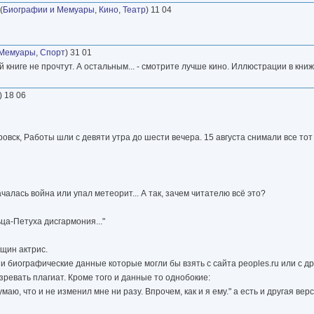
(
Биографии и Мемуары
,
Кино
,
Театр
) 11 04
 Мемуары
,
Спорт
) 31 01
ниге не прочтут. А остальным... - смотрите лучше кино. Иллюстрации в книжке
) 18 06
овск, Работы шли с девяти утра до шести вечера. 15 августа снимали все тот
ачалась война или упал метеорит... А так, зачем читателю всё это?
ца-Петуха дисгармония..."
щин актрис.
 биографические данные которые могли бы взять с сайта peoples.ru или с др
зревать плагиат. Кроме того и данные то однобокие:
ю, что и не изменил мне ни разу. Впрочем, как и я ему." а есть и другая верс