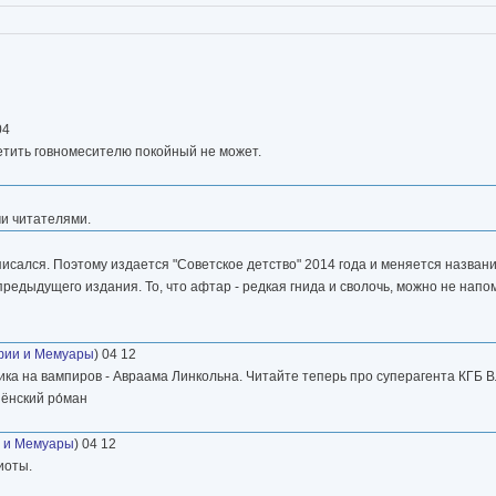
04
ветить говномесителю покойный не может.
и читателями.
писался. Поэтому издается "Советское детство" 2014 года и меняется назван
предыдущего издания. То, что афтар - редкая гнида и сволочь, можно не нап
фии и Мемуары
) 04 12
тника на вампиров - Авраама Линкольна. Читайте теперь про суперагента КГБ 
ёнский ро́ман
 и Мемуары
) 04 12
иоты.