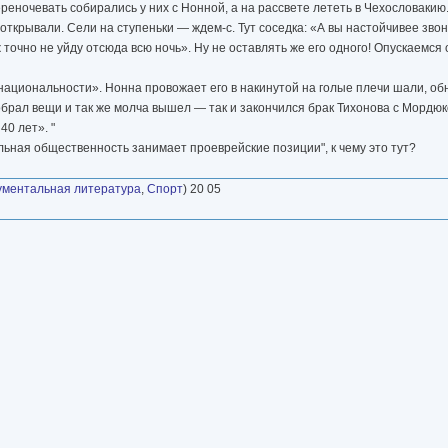
реночевать собирались у них с Нонной, а на рассвете лететь в Чехословакию.
 открывали. Сели на ступеньки — ждем-с. Тут соседка: «А вы настойчивее зво
ж точно не уйду отсюда всю ночь». Ну не оставлять же его одного! Опускаемся 
ациональности». Нонна провожает его в накинутой на голые плечи шали, обни
собрал вещи и так же молча вышел — так и закончился брак Тихонова с Мордюк
40 лет». "
льная общественность занимает проеврейские позиции", к чему это тут?
ументальная литература
,
Спорт
) 20 05