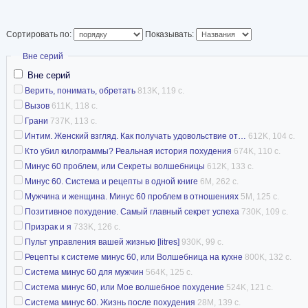
Екатерина с юных 
килограммами. Буд
Сортировать по:
Показывать:
сильно располнела, а после родов ей удалось 
Скрыть
Вне серий
Она поспешила поделиться своими мыслями с
Вне серий
в 2007 году увидела свет ее книга «Система М
Верить, понимать, обретать
813K, 119 с.
Вызов
611K, 118 с.
волшебное похудение», ставшая бестселлером
Грани
737K, 113 с.
Екатериной Миримановой было написано неско
Интим. Женский взгляд. Как получать удовольствие от…
612K, 104 с.
серии «Система минус 60»: «Я — едоголик», 
Кто убил килограммы? Реальная история похудения
674K, 110 с.
мультиварке», «Дневники волшебницы», «Боль
Минус 60 проблем, или Секреты волшебницы
612K, 133 с.
Минус 60. Система и рецепты в одной книге
6M, 262 с.
Мужчина и женщина. Минус 60 проблем в отно
Мужчина и женщина. Минус 60 проблем в отношениях
5M, 125 с.
В 2009 Екатерина Мириманова увлеклась худ
Позитивное похудение. Самый главный секрет успеха
730K, 109 с.
литературой и написала книгу «Призрак и я»,
Призрак и я
733K, 126 с.
«Грани» и «Вызов». В это же время на протяж
Пульт управления вашей жизнью [litres]
930K, 99 с.
Рецепты к системе минус 60, или Волшебница на кухне
800K, 132 с.
ведущей авторской радиопрограммы «Моя се
Система минус 60 для мужчин
564K, 125 с.
В настоящее время Екатерина Валерьевна Ми
Система минус 60, или Мое волшебное похудение
524K, 121 с.
семьей проживает в Испании, продолжает рабо
Система минус 60. Жизнь после похудения
28M, 139 с.