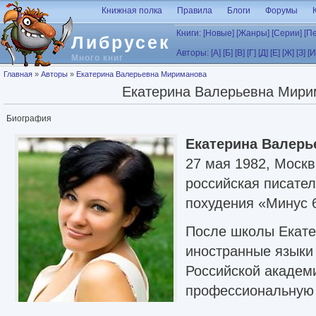
Перейти к основному содержанию
Книжная полка
Правила
Блоги
Форумы
Книги:
[Новые]
[Жанры]
[Серии]
[П
Либрусек
Авторы:
[А]
[Б]
[В]
[Г]
[Д]
[Е]
[Ж]
[З]
[И
Много книг
Вы здесь
Главная
»
Авторы
»
Екатерина Валерьевна Мириманова
Екатерина Валерьевна Мири
Биография
Екатерина Валер
27 мая 1982, Моск
российская писател
похудения «Минус 
После школы Екате
иностранные языки
Российской академ
профессиональную 
моделью, и препод