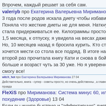
Впрочем, каждый решает за себя сам.
valeriyb
про
Екатерина Валерьевна Мириман
3 года после родов искала диету чтобы избави
Поняла что жесткие диеты не для меня. Наткну
стала придерживаться ее. Килограммы просто
1,5 месяца, к отпуску, я увидела на весах даж
Но, 10 месяцев назад я бросила курить. Кто с
хочется мести со стола все подряд. В итоге на
второй раз прочитала книгу Кати и снова в бо
больше и возраст чуть за 30 уже. Но я уверен
смогу все!
witch_hot
про
Екатерина Валерьевна Мириманова
27 04
Действительно, книга - супер - советы просто, но очень действенны , а глав
правда
FleXiS
про
Мириманова
:
Система минус 60, и
похудение
(
Здоровье
) 13 04
Если вы ищите быструю и "эффективную" диет