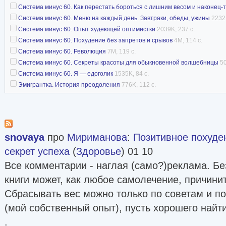
Система минус 60. Как перестать бороться с лишним весом и наконец-
делится своими идеями о похудении с женщин
Система минус 60. Меню на каждый день. Завтраки, обеды, ужины
2232K
сайт автора
Система минус 60. Опыт худеющей оптимистки
2039K, 237 с.
Система минус 60. Похудение без запретов и срывов
4M, 114 с.
Система минус 60. Революция
7M, 119 с.
Система минус 60. Секреты красоты для обыкновенной волшебницы
50
Система минус 60. Я — едоголик
1535K, 84 с.
Эмигрантка. История преодоления
776K, 112 с.
snovaya
про
Мириманова
:
Позитивное похуде
секрет успеха
(
Здоровье
) 01 10
Все комментарии - наглая (само?)реклама. Б
книги может, как любое самолечение, причини
Сбрасывать вес можно только по советам и п
(мой собственный опыт), пусть хорошего найти
.