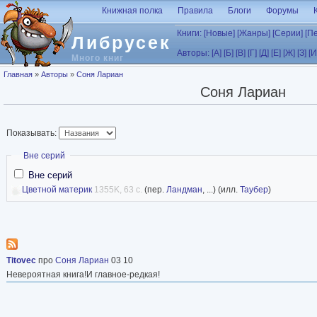
Перейти к основному содержанию
Книжная полка
Правила
Блоги
Форумы
Книги:
[Новые]
[Жанры]
[Серии]
[П
Либрусек
Авторы:
[А]
[Б]
[В]
[Г]
[Д]
[Е]
[Ж]
[З]
[И
Много книг
Вы здесь
Главная
»
Авторы
»
Соня Лариан
Соня Лариан
Показывать:
Скрыть
Вне серий
Вне серий
Цветной материк
1355K, 63 с.
(пер.
Ландман
, ...) (илл.
Таубер
)
Titovec
про
Соня Лариан
03 10
Невероятная книга!И главное-редкая!