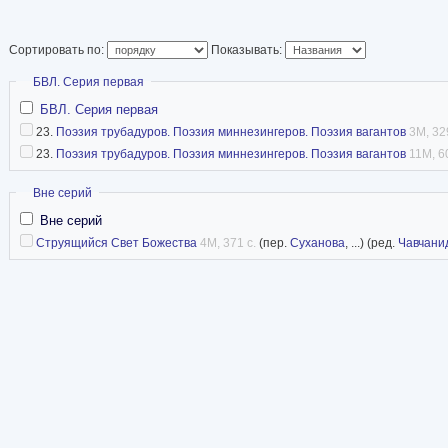
Сортировать по:
Показывать:
Скрыть
БВЛ. Серия первая
БВЛ. Серия первая
23.
Поэзия трубадуров. Поэзия миннезингеров. Поэзия вагантов
3M, 32
23.
Поэзия трубадуров. Поэзия миннезингеров. Поэзия вагантов
11M, 6
Скрыть
Вне серий
Вне серий
Струящийся Свет Божества
4M, 371 с.
(пер.
Суханова
, ...) (ред.
Чавчани