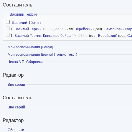
Составитель
Скрыть
Василий Тёркин
Василий Тёркин
1.
Василий Тёркин
1956K, 227 с.
(илл.
Верейский
) (ред.
Самсонов
) -
Тва
1.
Василий Теркин: Книга про бойца
4M, 532 с.
(илл.
Верейский
) (ред.
Са
Показать
Мои воспоминания [Бенуа]
Показать
Мои воспоминания [Бенуа] (только текст)
Показать
Чехов А.П. Сборники
Редактор
Показать
Вне серий
Составитель
Показать
Вне серий
Редактор
Показать
Сборники