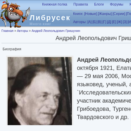
Перейти к основному содержанию
Книжная полка
Правила
Блоги
Форумы
Книги:
[Новые]
[Жанры]
[Серии]
[П
Либрусек
Авторы:
[А]
[Б]
[В]
[Г]
[Д]
[Е]
[Ж]
[З]
[И
Много книг
Вы здесь
Главная
»
Авторы
»
Андрей Леопольдович Гришунин
Андрей Леопольдович Гри
Биография
Андрей Леопольд
октября 1921, Елат
— 29 мая 2006, Мос
языковед, ученый, 
`Исследовательских
участник академич
Грибоедова, Турген
Твардовского и др.
источник