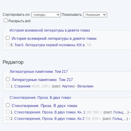
Сортировать по:
Показывать:
Раскрыть всё
Скрыть
История всемирной литературы в девяти томах
История всемирной литературы в девяти томах
6.
Том 6. Литература первой половины XIX в.
7M
Редактор
Скрыть
Литературные памятники. Том 217
Литературные памятники. Том 217
1.
Странник
482K, 208 с.
(сост.
Акутин
) -
Вельтман
Скрыть
Стихотворения. Проза. В двух томах
Стихотворения. Проза. В двух томах
1.
Стихотворения. Проза. В двух томах. Кн. 1
2M, 580 с.
(сост.
Гольц
, ...) 
2.
Стихотворения. Проза. В двух томах. Кн.2
5M, 659 с.
(сост.
Гольц
, ...) -