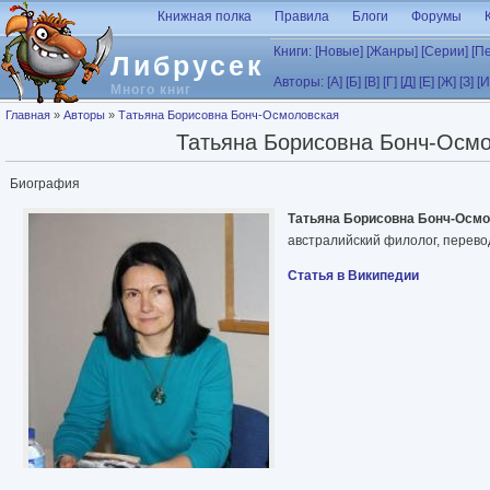
Перейти к основному содержанию
Книжная полка
Правила
Блоги
Форумы
Книги:
[Новые]
[Жанры]
[Серии]
[П
Либрусек
Авторы:
[А]
[Б]
[В]
[Г]
[Д]
[Е]
[Ж]
[З]
[И
Много книг
Вы здесь
Главная
»
Авторы
»
Татьяна Борисовна Бонч-Осмоловская
Татьяна Борисовна Бонч-Осм
Биография
Татьяна Борисовна Бонч-Осм
австралийский филолог, перевод
Статья в Википедии