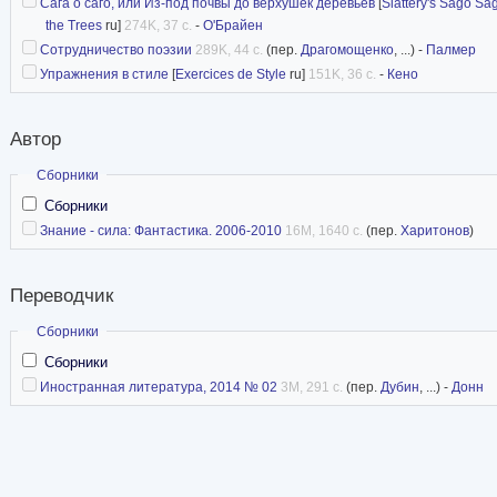
Сага о саго, или Из-под почвы до верхушек деревьев
[
Slattery's Sago Sa
the Trees
ru]
274K, 37 с.
-
О'Брайен
Сотрудничество поэзии
289K, 44 с.
(пер.
Драгомощенко
, ...) -
Палмер
Упражнения в стиле
[
Exercices de Style
ru]
151K, 36 с.
-
Кено
Автор
Скрыть
Сборники
Сборники
Знание - сила: Фантастика. 2006-2010
16M, 1640 с.
(пер.
Харитонов
)
Переводчик
Скрыть
Сборники
Сборники
Иностранная литература, 2014 № 02
3M, 291 с.
(пер.
Дубин
, ...) -
Донн