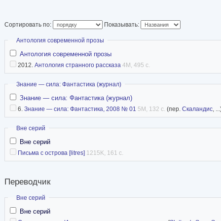
Сортировать по:
Показывать:
Скрыть
Антология современной прозы
Антология современной прозы
2012.
Антология странного рассказа
4M, 495 с.
Скрыть
Знание — сила: Фантастика (журнал)
Знание — сила: Фантастика (журнал)
6.
Знание — сила: Фантастика, 2008 № 01
5M, 132 с.
(пер.
Скаландис
, ...
Скрыть
Вне серий
Вне серий
Письма с острова [litres]
1215K, 161 с.
Переводчик
Скрыть
Вне серий
Вне серий