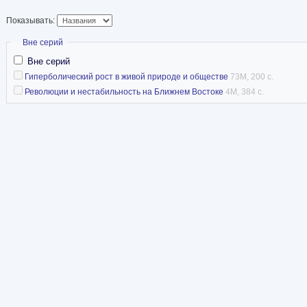
эволюционной биол
Показывать:
фольклористики, ку
математического моделирования, системного а
Скрыть
Вне серий
Вне серий
Статья в Википедии
Гиперболический рост в живой природе и обществе
73M, 200 с.
Революции и нестабильность на Ближнем Востоке
4M, 384 с.