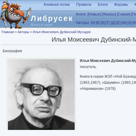
Перейти к основному содержанию
Книжная полка
Правила
Блоги
Форумы
Книги:
[Новые]
[Жанры]
[Серии]
[П
Либрусек
Авторы:
[А]
[Б]
[В]
[Г]
[Д]
[Е]
[Ж]
[З]
[И
Много книг
Вы здесь
Главная
»
Авторы
»
Илья Моисеевич Дубинский-Мухадзе
Илья Моисеевич Дубинский-
Биография
Илья Моисеевич Дубинский-М
писатель.
Книги в серии ЖЗЛ «Ной Буачид
(1963,1967), «Шаумян» (1965,19
«Нариманов» (1978)