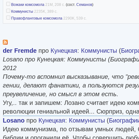
Вожаки комсомола
21M, 208 с.
(сост.
Семанов
)
Коммунисты
2235K, 389 с.
Правофланговые комсомола
2290K, 539 с.
der Fremde
про
Кунецкая
:
Коммунисты
(
Биогр
Losano про Кунецкая: Коммунисты (Биографи
2012
Почему-то вспомнил высказывание, что "р
гении, делают фанатики, а пользуются рез
преувеличение, но смысл в этом есть.
Угу,.. так и запишем: Лозано считает идею ко
революции гениальной идеей... Сюрприз, одна
Losano
про
Кунецкая
:
Коммунисты
(
Биографи
Идею коммунизма, по отзывам умных людей, 
библии и опоганили её. Чтобы совершить лю