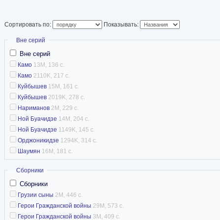
Сортировать по:
Показывать:
Скрыть
Вне серий
Вне серий
Камо
13M, 136 с.
Камо
2110K, 217 с.
Куйбышев
15M, 161 с.
Куйбышев
2019K, 278 с.
Нариманов
2M, 229 с.
Ной Буачидзе
14M, 204 с.
Ной Буачидзе
1149K, 145 с.
Орджоникидзе
1294K, 314 с.
Шаумян
16M, 181 с.
Скрыть
Сборники
Сборники
Грузии сыны
2M, 446 с.
Герои Гражданской войны
29M, 573 с.
Герои Гражданской войны
3M, 409 с.