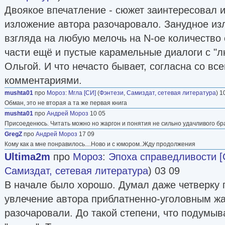
Двоякое впечатление - сюжет заинтересовал и 
изложение автора разочаровало. Занудное из
взгляда на любую мелочь на N-ое количество с
части ещё и пустые карамельные диалоги с "
Ольгой. И что нечасто бывает, согласна со в
комментариями.
mushta01
про
Мороз
:
Мгла [СИ]
(
Фэнтези
,
Самиздат, сетевая литература
) 1
Обман, это не вторая а та же первая книга
mushta01
про
Андрей Мороз
10 05
Присоеденюсь. Читать можно но жаргон и понятия не сильно удачливого бр
GregZ
про
Андрей Мороз
17 09
Кому как а мне понравилось....Ново и с юмором..Жду продолжения
Ultima2m
про
Мороз
:
Эпоха справедливости [
Самиздат, сетевая литература
) 03 09
В начале было хорошо. Думал даже четверку п
увлечение автора приблатненно-уголовным ж
разочаровали. До такой степени, что подумыв