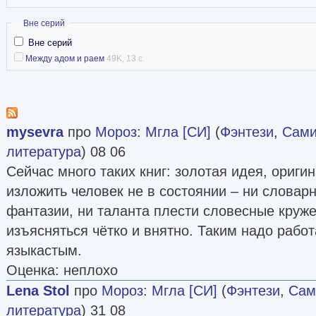
Скрыть
Вне серий
Вне серий
Между адом и раем
49K, 13 с.
mysevra
про
Мороз
:
Мгла [СИ]
(
Фэнтези
,
Сами
литература
) 08 06
Сейчас много таких книг: золотая идея, ориги
изложить человек не в состоянии – ни словарн
фантазии, ни таланта плести словесные круже
изъясняться чётко и внятно. Таким надо работ
языкастым.
Оценка: неплохо
Lena Stol
про
Мороз
:
Мгла [СИ]
(
Фэнтези
,
Сам
литература
) 31 08