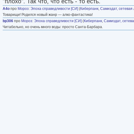
"плохо". Так что, что есть - то есть.
A4o
про
Мороз
:
Эпоха справедливости [СИ]
(
Киберпанк
,
Самиздат, сетевая
Товарищи! Родился новый жанр — алко-фантастика!
bp306
про
Мороз
:
Эпоха справедливости [СИ]
(
Киберпанк
,
Самиздат, сетев
Читабельно, но очень много воды: просто Санта-Барбара.