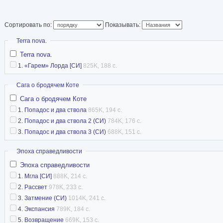
Сортировать по:
Показывать:
Скрыть
Terra nova.
Terra nova.
1.
«Гарем» Лорда [СИ]
825K, 188 с.
Скрыть
Сага о бродячем Коте
Сага о бродячем Коте
1.
Попадос и два ствола
865K, 194 с.
2.
Попадос и два ствола 2 (СИ)
784K, 176 с.
3.
Попадос и два ствола 3 (СИ)
688K, 151 с.
Скрыть
Эпоха справедливости
Эпоха справедливости
1.
Мгла [СИ]
888K, 214 с.
2.
Рассвет
978K, 233 с.
3.
Затмение (СИ)
1014K, 241 с.
4.
Экспансия
789K, 184 с.
5.
Возвращение
669K, 153 с.