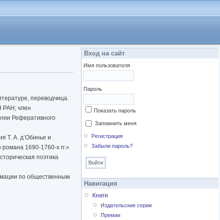
Вход на сайт
Имя пользователя
Пароль
итературе, переводчица.
 РАН; член
Показать пароль
легии Реферативного
Запомнить меня
Регистрация
 Т. А. д’Обинье и
Забыли пароль?
романа 1690-1760-х гг.»
сторическая поэтика
ормации по общественным
Навигация
Книги
Издательские серии
Премии