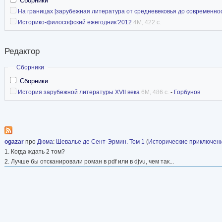
Сборники
На границах [зарубежная литература от средневековья до современно
Историко-философский ежегодник’2012
4M, 422 с.
Редактор
Скрыть
Сборники
Сборники
История зарубежной литературы XVII века
6M, 486 с.
-
Горбунов
ogazar
про
Дюма
:
Шевалье де Сент-Эрмин. Том 1
(
Исторические приключен
1. Когда ждать 2 том?
2. Лучше бы отсканировали роман в pdf или в djvu, чем так...