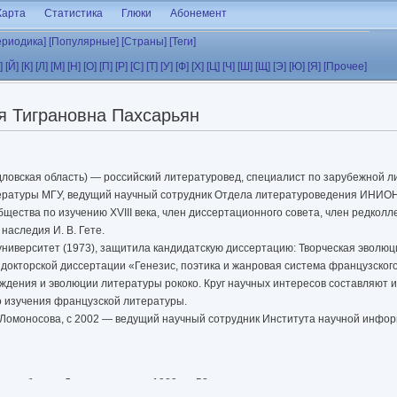
Карта
Статистика
Глюки
Абонемент
ериодика]
[Популярные]
[Страны]
[Теги]
]
[Й]
[К]
[Л]
[М]
[Н]
[О]
[П]
[Р]
[С]
[Т]
[У]
[Ф]
[Х]
[Ц]
[Ч]
[Ш]
[Щ]
[Э]
[Ю]
[Я]
[Прочее]
я Тиграновна Пахсарьян
дловская область) — российский литературовед, специалист по зарубежной л
тературы МГУ, ведущий научный сотрудник Отдела литературоведения ИНИОН
бщества по изучению XVIII века, член диссертационного совета, член редкол
аследия И. В. Гете.
иверситет (1973), защитила кандидатскую диссертацию: Творческая эволюция
докторской диссертации «Генезис, поэтика и жанровая система французского 
ждения и эволюции литературы рококо. Круг научных интересов составляют и
го изучения французской литературы.
 Ломоносова, с 2002 — ведущий научный сотрудник Института научной инф
 пособие. — Днепропетровск, 1989. — 52 с.