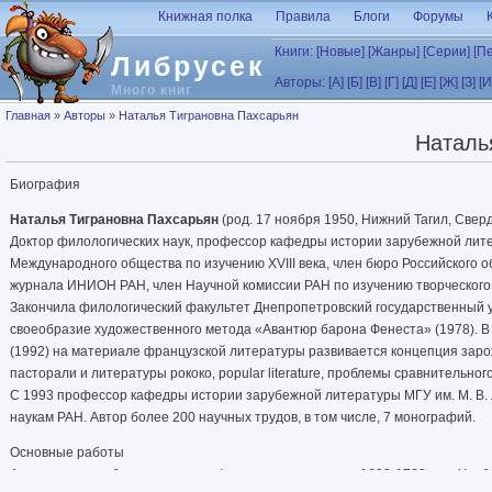
Перейти к основному содержанию
Книжная полка
Правила
Блоги
Форумы
Книги:
[Новые]
[Жанры]
[Серии]
[П
Либрусек
Авторы:
[А]
[Б]
[В]
[Г]
[Д]
[Е]
[Ж]
[З]
[И
Много книг
Вы здесь
Главная
»
Авторы
»
Наталья Тиграновна Пахсарьян
Наталь
Биография
Наталья Тиграновна Пахсарьян
(род. 17 ноября 1950, Нижний Тагил, Свер
Доктор филологических наук, профессор кафедры истории зарубежной ли
Международного общества по изучению XVIII века, член бюро Российского о
журнала ИНИОН РАН, член Научной комиссии РАН по изучению творческого н
Закончила филологический факультет Днепропетровский государственный ун
своеобразие художественного метода «Авантюр барона Фенеста» (1978). В 
(1992) на материале французской литературы развивается концепция заро
пасторали и литературы рококо, popular literature, проблемы сравнительно
С 1993 профессор кафедры истории зарубежной литературы МГУ им. М. В.
наукам РАН. Автор более 200 научных трудов, в том числе, 7 монографий.
Основные работы
Актуальные проблемы изучения французского романа, 1690-1720-х гг.: Учеб.