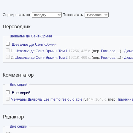
Генезис, поэтика и жанровая система французского романа 1690-1760-х год
Бергсон. Сартр. Симон / Ред. перевода, статья и комм. Н. Т. Пахсарьян. — М
История зарубежной литературы XVII—XVIII веков: Учебно-методическое пособи
Сортировать по:
Показывать:
Французская поэзия в переводах Жуковского / Составление, вступительная ст
яз. ISBN 5-05-004067-9
Переводчик
Новые переводы. Хрестоматия в помощь студентам-филологам. Составление 
Скрыть
Шевалье де Сент-Эрмин
История зарубежной литературы XVII века: Учебное пособие. Под редакцией 
Сулье Ф. Мемуары Дьявола. Издание подготовили Е. В. Трынкина, Н. Т. Пахс
Шевалье де Сент-Эрмин
Избранные статьи о французской литературе. — Днепропетровск: АРТ-ПРЕС
1.
Шевалье де Сент-Эрмин. Том 1
1725K, 425 с.
(пер.
Рожнова
, ...) -
Дюм
взято с
википедии
2.
Шевалье де Сент-Эрмин. Том 2
1921K, 469 с.
(пер.
Рожнова
, ...) -
Дюм
Комментатор
Скрыть
Вне серий
Вне серий
Мемуары Дьявола
[
Les memoires du diable
ru]
4M, 1046 с.
(пер.
Трынкин
Редактор
Скрыть
Вне серий