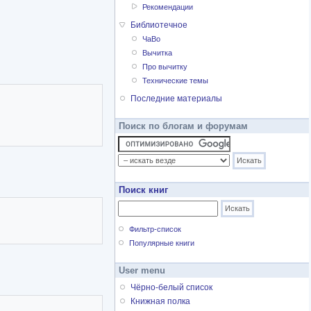
Рекомендации
Библиотечное
ЧаВо
 С паралл. текстом на фр.
Вычитка
Про вычитку
.
Технические темы
Последние материалы
Поиск по блогам и форумам
Поиск книг
Фильтр-список
Популярные книги
User menu
Чёрно-белый список
Книжная полка