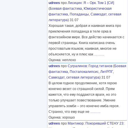
udrees
про
Лисицин
:
Я – Орк. Том 1 [СИ]
(
Боевая фантастика
,
Юмористическая
фантастика
,
Попаданцы
,
Самиздат, сетевая
литература
) 31 07
Хорошая такая, добрая и наивная книга про
приключения попаданца в теле орка в
фэнтезийном мире. Все действо начинается с
первой страницы. Книга написана очень
простоватым языком, наивная, многое не
объясняется, ну и плюс как
………
Оценка: неплохо
udrees
про
Сугралинов
:
Город титанов
(
Боевая
фантастика
,
Постапокалипсис
,
ЛитРПГ
,
Самиздат, сетевая литература
) 31 07
В целом годное продолжение, хотя герою
конечно везет со страшной силой. Прям
кажется, что ему поддаются враги, но это
только улучшает повествование. Умение
управлять зомби – это конечно имба героя.
Странно, что ему еще не
………
Оценка: хорошо
udrees
про
Мантикор
:
Покоривший СТЕНУ 23: