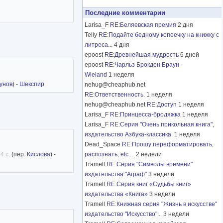
Последние комментарии
Larisa_F
RE:Беляевская премия
2 дня
Telly
RE:Подайте бедному копеечку на книжку с
литреса...
4 дня
epoost
RE:Древнейшая мудрость
6 дней
epoost
RE:Чарльз Брокден Браун -
Wieland
1 неделя
унов
) -
Шекспир
nehug@cheaphub.net
RE:Ответственность.
1 неделя
nehug@cheaphub.net
RE:Доступ
1 неделя
Larisa_F
RE:Принцесса-бродяжка
1 неделя
Larisa_F
RE:Серия "Очень прикольная книга",
издательство Азбука-классика
1 неделя
Dead_Space
RE:Прошу переформатировать,
4 с.
(пер.
Кислова
) -
распознать, etc...
2 недели
Tramell
RE:Серия "Символы времени"
издательства "Аграф"
3 недели
Tramell
RE:Серия книг «Судьбы книг»
издательства «Книга»
3 недели
Tramell
RE:Книжная серия "Жизнь в искусстве"
издательство "Искусство"...
3 недели