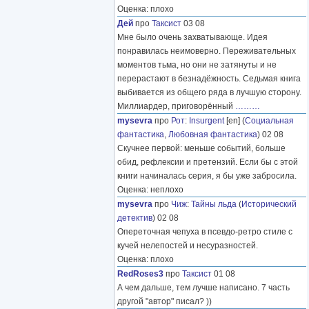
Оценка: плохо
Дей
про
Таксист
03 08
Мне было очень захватывающе. Идея
понравилась неимоверно. Переживательных
моментов тьма, но они не затянуты и не
перерастают в безнадёжность. Седьмая книга
выбивается из общего ряда в лучшую сторону.
Миллиардер, приговорённый
………
mysevra
про
Рот
:
Insurgent
[en] (
Социальная
фантастика
,
Любовная фантастика
) 02 08
Скучнее первой: меньше событий, больше
обид, рефлексии и претензий. Если бы с этой
книги начиналась серия, я бы уже забросила.
Оценка: неплохо
mysevra
про
Чиж
:
Тайны льда
(
Исторический
детектив
) 02 08
Опереточная чепуха в псевдо-ретро стиле с
кучей нелепостей и несуразностей.
Оценка: плохо
RedRoses3
про
Таксист
01 08
А чем дальше, тем лучше написано. 7 часть
другой "автор" писал? ))