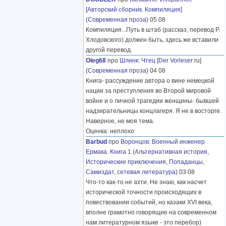
[Авторский сборник. Компиляция]
(
Современная проза
) 05 08
Компиляция...Путь в штаб (рассказ, перевод Р.
Хлодовского) должен быть, здесь же вставили
другой перевод.
Oleg68
про
Шлинк
:
Чтец
[
Der Vorleser
ru]
(
Современная проза
) 04 08
Книга- рассуждение автора о вине немецкой
нации за преступления во Второй мировой
войне и о личной трагедии женщины- бывшей
надзирательницы концлагеря. Я не в восторге.
Наверное, не моя тема.
Оценка: неплохо
Barbud
про
Воронцов
:
Военный инженер
Ермака. Книга 1
(
Альтернативная история
,
Исторические приключения
,
Попаданцы
,
Самиздат, сетевая литература
) 03 08
Что-то как-то не ахти. Не знаю, как насчет
исторической точности происходящих в
повествовании событий, но казаки XVI века,
вполне грамотно говорящие на современном
нам литературном языке - это перебор)