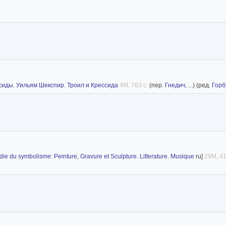
иды. Уильям Шекспир. Троил и Крессида
4M, 763 с.
(пер.
Гнедич
, ...) (ред.
Горб
ie du symbolisme: Peinture, Gravure et Sculpture. Litterature. Musique
ru]
29M, 41