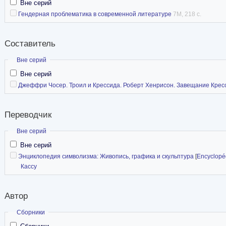
Вне серий
Гендерная проблематика в современной литературе
7M, 218 с.
Составитель
Скрыть
Вне серий
Вне серий
Джеффри Чосер. Троил и Крессида. Роберт Хенрисон. Завещание Кресс
Переводчик
Скрыть
Вне серий
Вне серий
Энциклопедия символизма: Живопись, графика и скульптура
[
Encyclopéd
Кассу
Автор
Скрыть
Сборники