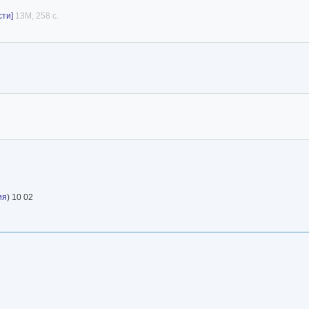
сти]
13M, 258 с.
ия
) 10 02