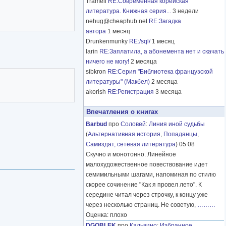
Tramell
RE:Современная корейская
литература. Книжная серия...
3 недели
nehug@cheaphub.net
RE:Загадка
автора
1 месяц
Drunkenmunky
RE:/sql/
1 месяц
larin
RE:Заплатила, а абонемента нет и скачать
ничего не могу!
2 месяца
sibkron
RE:Серия "Библиотека французской
литературы" (Макбел)
2 месяца
akorish
RE:Регистрация
3 месяца
Впечатления о книгах
Barbud
про
Соловей
:
Линия иной судьбы
(
Альтернативная история
,
Попаданцы
,
Самиздат, сетевая литература
) 05 08
Скучно и монотонно. Линейное
малохудожественное повествование идет
семимильными шагами, напоминая по стилю
скорее сочинение "Как я провел лето". К
середине читал через строчку, к концу уже
через несколько страниц. Не советую,
………
Оценка: плохо
DGOBLEK
про
Кальвино
:
Избранное