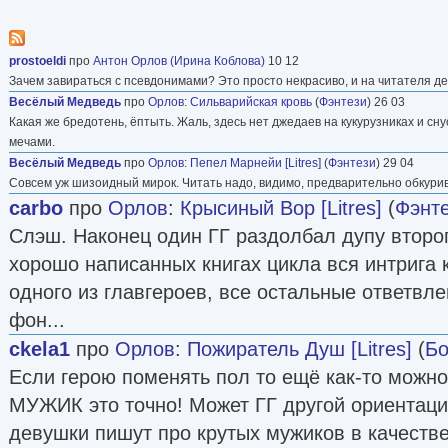
компьютерах, привожу здесь свою библиогра
пост). На этом псевдониме настояло издательс
prostoeldi
про
Антон Орлов (Ирина Коблова)
10 12
вышла моя первая книга. Там почему-то решил
Зачем завираться с псевдонимами? Это просто некрасиво, и на читателя д
скопом новых авторов издавать под одним к
Весёлый Медведь
про
Орлов
:
Сильварийская кровь
(
Фэнтези
) 26 03
псевдонимом, коммерческий успех обеспечен. 
Какая же бредотень, ёптыть. Жаль, здесь нет джедаев на кукурузниках и с
мечами.
счастью, кошмарная идея не прижилась. И мн
Весёлый Медведь
про
Орлов
:
Пепел Марнейи [Litres]
(
Фэнтези
) 29 04
удалось настоять на индивидуальных псевдон
Совсем уж шизоидный мирок. Читать надо, видимо, предварительно обкурив
именами, но на другие уступки издательство 
carbo
про
Орлов
:
Крысиный Вор [Litres]
(
Фэнт
Пишу о том, что мне интересно. Когда пишу, п
Слэш. Наконец один ГГ раздолбал дупу второг
погружаюсь, и тогда история с персонажами, 
хорошо написанных книгах цикла вся интрига 
подробностями разрастается, как дерево, из-з
одного из главгероев, все остальные ответвл
получается длиннее, чем предполагалось вна
фон...
Работу над книгой можно сравнить с путешест
ckela1
про
Орлов
:
Пожиратель Душ [Litres]
(
Бо
приезжаешь, осваиваешься, живешь там какое
Если герою поменять пол то ещё как-то можно ч
уезжать. Есть города, где побываешь один раз 
МУЖИК это точно! Может ГГ другой ориентаци
«Антираспад» или «Желтые небеса». К другим
девушки пишут про крутых мужиков в качестве 