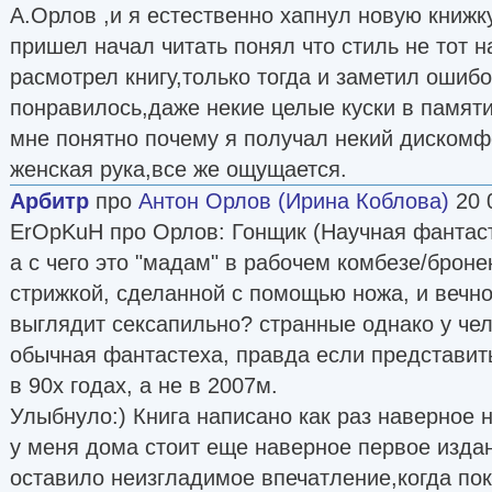
А.Орлов ,и я естественно хапнул новую книжк
пришел начал читать понял что стиль не тот 
расмотрел книгу,только тогда и заметил ошиб
понравилось,даже некие целые куски в памят
мне понятно почему я получал некий дискомф
женская рука,все же ощущается.
Aрбитр
про
Антон Орлов (Ирина Коблова)
20 
ErOpKuH про Орлов: Гонщик (Научная фантаст
а с чего это "мадам" в рабочем комбезе/броне
стрижкой, сделанной с помощью ножа, и вечно
выглядит сексапильно? странные однако у чел
обычная фантастеха, правда если представить
в 90х годах, а не в 2007м.
Улыбнуло:) Книга написано как раз наверное на
у меня дома стоит еще наверное первое изда
оставило неизгладимое впечатление,когда пок