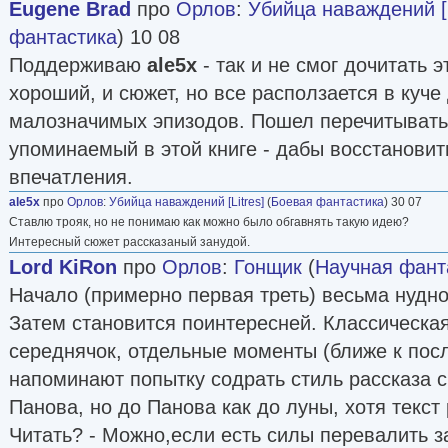
Eugene Brad
про
Орлов
:
Убийца наваждений [L
соображения на данный момент, и соглашаться
фантастика
) 10 08
обязан, мне бы самой во всем этом разобра
Поддерживаю
ale5x
- так и не смог дочитать э
воспринимают мнения, не совпадающие с их с
хороший, и сюжет, но все расползается в куче
агрессию против своей картины мира, хотя вс
малозначимых эпизодов. Пошел перечитывать
существует параллельно, тундра большая, мес
упоминаемый в этой книге - дабы восстановит
данным утверждением тоже совсем не обязате
впечатления.
Материал
«Лаборатории Фантастики»
ЖЖ:
ale5x
про
http://irrianta.livejournal.com/
Орлов
:
Убийца наваждений [Litres]
(
Боевая фантастика
) 30 07
Ставлю трояк, но не понимаю как можно было обгавнять такую идею?
(следить)
СИ:
http://samlib.ru/k/koblowa_i/
.
Интересный сюжет рассказаный занудой.
Lord KiRon
про
Орлов
:
Гонщик
(
Научная фант
Литмаркет
Начало (примерно первая треть) весьма нудно
Затем становится поинтересней. Классическая
середнячок, отдельные моменты (ближе к посл
напоминают попытку содрать стиль рассказа с
Панова, но до Панова как до луны, хотя текст
Читать? - Можно,если есть силы перевалить за