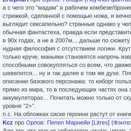
а с чего это "мадам" в рабочем комбезе/броне
стрижкой, сделанной с помощью ножа, и вечно
выглядит сексапильно? странные однако у чел
обычная фантастеха, правда если представить
в 90х годах, а не в 2007м... дальше по сюжету
нудная философия с отсутствием логики. Крут
только круче, маньяки становятся напрочь и
способными совокупляться со всем, что движе
шевелится... ну и так далее в том же духе. П
описании базового персонажа: то киборг поль
прямо из мира, то в последующих частях она 
аккумуляторах... Почитать можно только от ску
уровне "2+".
п.с. На обложках сиске героини растут от книги 
Kcz
про
Орлов
:
Пепел Марнейи [Litres]
(
Фэнте
Для тех, кто только собирается начать читать 