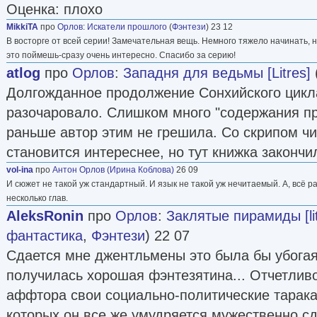
что тянет возвращаться туда снова и снова – 
Оценка: плохо
«Тина Хэдис» и мрачноватые «Сказки Долгой З
MikkiTA
про
Орлов
:
Искатели прошлого
(
Фэнтези
) 23 12
В восторге от всей серии! Замечательная вещь. Немного тяжело начинать, не
хорошо было побывать, но пока нет повода ту
это поймешь-сразу очень интересно. Спасибо за серию!
ли он в будущем – неизвестно, это «Мир-лов
atlog
про
Орлов
:
Западня для ведьмы [Litres]
душ», «Сильварийская кровь».
Долгожданное продолжение Сонхийского цикл
«Тина Хэдис» завершена. «Пепел Марнейи» –
разочаровало. Слишком много "содержания п
ней, хотя его можно читать и как самостоятел
раньше автор этим не грешила. Со скрипом ч
больше понравится. Мнение одного читателя: 
становится интереснее, но тут книжка закончи
сначала жили в классном и правильном мире м
vol-ina
про
Антон Орлов (Ирина Коблова)
26 09
попали в какой-то технологический бардак, гд
И сюжет не такой уж стандартный. И язык не такой уж нечитаемый. А, всё р
несколько глав.
и прочая ерунда».
AleksRonin
про
Орлов
:
Заклятые пирамиды [lit
Тину на обложке «Гонщика», изданного в 2007
фантастика
,
Фэнтези
) 22 07
такой, как я ее себе представляю (работа худ
Сдается мне джентльмены это была бы убогая
А «Страну Изумрудного солнца» лучше читать 
получилась хорошая фэнтезятина... Отчетливо
вышла в Эксмо, я ее перед этим немного дора
аффтора свои социально-политические тарака
меняя эпизодов. Сейчас жалею, что не сделал
которых он все же умудряется мужественно сд