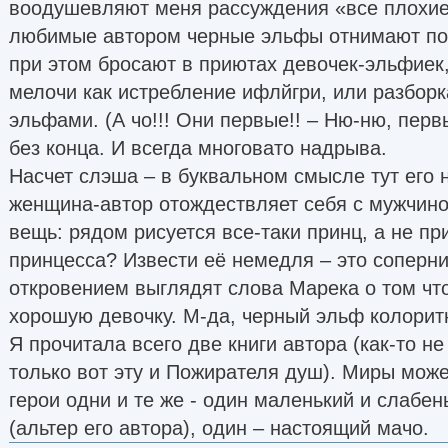
воодушевляют меня рассуждения «все плохие,
получается, но когда человек, который плевал
любимые автором черные эльфы отнимают по
«Чужого тела», после этого(!) скачивает и чи
при этом бросают в приютах девочек-эльфиек,
с «Конторой», такое мне уже непостижимо… В
мелочи как истребление ифлйгри, или разбор
кому это может понравиться, а если считаете, 
эльфами. (А чо!!! Они первые!! – Ню-ню, перв
годится, ерунда, гадость и далее по списку – 
без конца. И всегда многовато надрыва.
авторов, обязательно найдете то, что нужно и
Насчет слэша – в буквальном смысле тут его н
Книги читаю, как запойный читатель – погружа
женщина-автор отождествляет себя с мужчино
представляю себе, как в кино, сопереживаю, 
вещь: рядом рисуется все-таки принц, а не пр
Редактора, ведущего литературного семинара 
принцесса? Извести её немедля – это соперн
нипочем бы не вышло, отсутствуют необходим
откровением выглядят слова Марека о том чт
восприятия. Разбирать, что не получилось, мо
хорошую девочку. М-да, черный эльф колорит
тестах. Читая других, обычно не обращаю вни
Я прочитала всего две книги автора (как-то не
шероховатости.
только вот эту и Пожирателя душ). Миры може
Не собираюсь никому навязывать свою точку з
герои одни и те же - один маленький и слабен
в сети, иногда обо мне складывается такое вп
(альтер его автора), один – настоящий мачо.
текстах содержатся какие-то утверждения – э