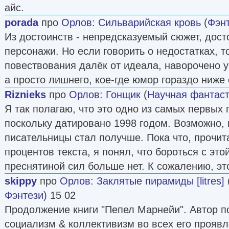
айс.
porada
про
Орлов
:
Сильварийская кровь
(
Фэн
Из достоинств - непредсказуемый сюжет, дос
персонажи. Но если говорить о недостатках, то
повествования далёк от идеала, наворочено у
а просто лишнего, кое-где юмор гораздо ниже 
Riznieks
про
Орлов
:
Гонщик
(
Научная фантаст
Я так полагаю, что это одно из самых первых
поскольку датировано 1998 годом. Возможно,
писательницы стал получше. Пока что, прочит
процентов текста, я понял, что бороться с это
преснятиной сил больше нет. К сожалению, эт
skippy
про
Орлов
:
Заклятые пирамиды [litres]
Фэнтези
) 15 02
Продолжение книги "Пепел Марнейи". Автор п
социализм & коллективизм во всех его проявл