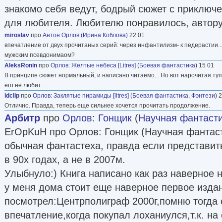
знакомо себя ведут, бодрый сюжет с приключ
для любителя. Любителю понравилось, автору
miroslav
про
Антон Орлов (Ирина Коблова)
22 01
впечатление от двух прочитаных серий: через инфантилизм- к педерастии.
мужским псевдонимаом?
AleksRonin
про
Орлов
:
Желтые небеса [Litres]
(
Боевая фантастика
) 15 01
В принципе сюжет нормальный, и написано читаемо... Но вот нарочитая ту
его не любит...
idclip
про
Орлов
:
Заклятые пирамиды [litres]
(
Боевая фантастика
,
Фэнтези
) 
Отлично. Правда, теперь еще сильнее хочется прочитать продолжение.
Aрбитр
про
Орлов
:
Гонщик
(
Научная фантаст
ErOpKuH про Орлов: Гонщик (Научная фантаст
обычная фантастеха, правда если представить
в 90х годах, а не в 2007м.
Улыбнуло:) Книга написано как раз наверное на
у меня дома стоит еще наверное первое изда
посмотрел:Центрполиграф 2000г,помню тогда
впечатление,когда покупал лоханиулся,т.к. н