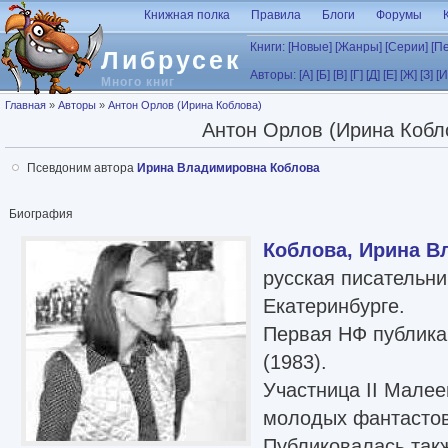
Перейти к основному содержанию
Книжная полка
Правила
Блоги
Форумы
Книги:
[Новые]
[Жанры]
[Серии]
[П
Либрусек
Авторы:
[А]
[Б]
[В]
[Г]
[Д]
[Е]
[Ж]
[З]
[И
Много книг
Вы здесь
Главная
»
Авторы
»
Антон Орлов (Ирина Коблова)
Антон Орлов (Ирина Кобл
Псевдоним автора
Ирина Владимировна Коблова
Биография
Коблова, Ирина В
русская писательн
Екатеринбурге.
Первая НФ публикац
(1983).
Участница II Малее
молодых фантастов
Публиковалась так