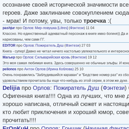
осознание своей исторической значимости вс
героев. Даже заклинание совокуплением сюд
- мрак! И потому, увы, только
троечка
:(
pashjur
про
Орлов
:
Мир-ловушка [Litres]
(
Фэнтези
) 11 04
Классно. Но единственный адекватный персонаж в книге имхо богиня)) Да 
нарисованы, чем сами ГГ.
EDITOR
про
Орлов
:
Пожиратель Душ
(
Фэнтези
) 27 03
Книга - супер! Давно не читал ничего настолько увлекательного и интересн
Магьер
про
Орлов
:
Сильварийская кровь
(
Фэнтези
) 19 12
Это моя самая любимая книга. Здесь совершенно не обычные эльфы. И кон
pelionos
про
Антон Орлов (Ирина Коблова)
25 10
Очень понравились "Заблудившийся караван" и "Бедствие номер раз" из сбо
удовольствием прочитала бы еще что-нибудь из этой серии, в этом же духе.
Delijia
про
Орлов
:
Пожиратель Душ
(
Фэнтези
)
Офигенная книга!!!! Одна из лучших, что мне 
хорошо написана, отличный сюжет и настоящи
кто любит приключения и хороший юмор, сове
прочитать!!!!
ErOpKuH
про
Орлов
:
Гонщик
(
Научная фантас