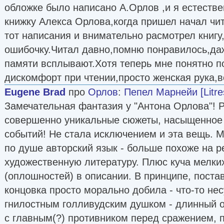
обложке было написано А.Орлов ,и я естеств
книжку Алекса Орлова,когда пришел начал чит
тот написания и внимательно расмотрел книгу,
ошибочку.Читал давно,помню понравилось,даж
памяти всплывают.Хотя теперь мне понятно п
дискомфорт при чтении,просто женская рука,
Eugene Brad
про
Орлов
:
Пепел Марнейи [Litre
Замечательная фантазия у "Антона Орлова"! 
совершенно уникальные сюжеты, насыщенное
событий! Не стала исключением и эта вещь. М
по душе авторский язык - больше похоже на р
художественную литературу. Плюс куча мелки
(оплошностей) в описании. В принципе, пост
концовка просто морально добила - что-то не
гнилостным голливудским душком - длинный 
с главным(?) противником перед сражением, 