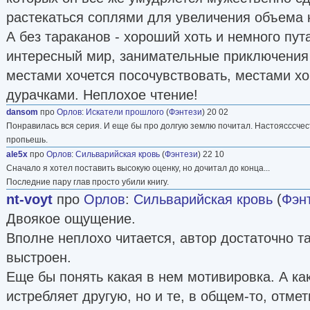
«Гонщиком».
растекаться соплями для увеличения объема к
В целом же музыкант играет, как умеет, и то, ч
А без тараканов - хороший хоть и немного пут
не иначе, на тот момент и не могло быть расс
интересный мир, занимательные приключения
Каждая книга – отражение и взгляда на мир, и
местами хочется посочувствовать, местами хо
симпатий-антипатий, и понимания-непонимани
дурачками. Неплохое чтение!
тебя есть, и того, что тебя притягивает или от
dansom
про
Орлов
:
Искатели прошлого
(
Фэнтези
) 20 02
чем-то разобраться, и так далее. Если со вре
Понравилась вся серия. И еще бы про долгую землю почитал. Настоясссчесть.
меняется, иногда возникает желание что-то из
пропьешь.
ale5x
про
Орлов
:
Сильварийская кровь
(
Фэнтези
) 22 10
переписать… Но лучше просто приняться за н
Сначало я хотел поставить высокую оценку, но дочитал до конца...
Тем, кто меня в Интернете регулярно ругает, 
Последние пару глав просто убили книгу.
nt-voyt
про
Орлов
:
Сильварийская кровь
(
Фэн
находится время читать даже то, что им не нр
Двоякое ощущение.
свободного времени в обрез, поэтому читаю 
Вполне неплохо читается, автор достаточно т
любимых или заинтересовавших меня авторов 
выстроен.
кого из тех, кто публикуется исключительно в 
Еще бы понять какая в нем мотивировка. А ка
читательская интуиция хорошая: чаще всего л
истребляет другую, но и те, в общем-то, отмет
определяю, «для меня» это или «не для меня»