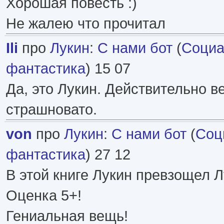
Хорошая повесть :)
Не жалею что прочитал
Ili
про
Лукин
:
С нами бот
(
Социа
фантастика
) 15 07
Да, это Лукин. Действительно ве
страшновато.
von
про
Лукин
:
С нами бот
(
Соц
фантастика
) 27 12
В этой книге Лукин превзощел Л
Оценка 5+!
Гениальная вещь!