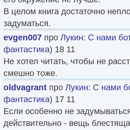
В целом книга достаточно непло
задуматься.
evgen007
про
Лукин
:
С нами бо
фантастика
) 18 11
Не хотел читать, чтобы не расс
смешно тоже.
oldvagrant
про
Лукин
:
С нами б
фантастика
) 17 11
Если особенно не задумываться
действительно - вещь блестяща