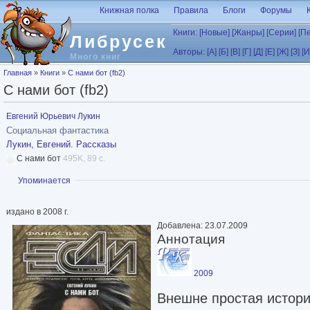
Перейти к основному содержанию
Книжная полка
Правила
Блоги
Форумы
Книги:
[Новые]
[Жанры]
[Серии]
[П
Либрусек
Авторы:
[А]
[Б]
[В]
[Г]
[Д]
[Е]
[Ж]
[З]
[И
Много книг
Вы здесь
Главная
»
Книги
»
С нами бот (fb2)
С нами бот (fb2)
Евгений Юрьевич Лукин
Социальная фантастика
Лукин, Евгений. Рассказы
С нами бот
495K, 89 с.
Показать
Упоминается
издано в 2008 г.
Добавлена: 23.07.2009
Аннотация
2009
Внешне простая истори