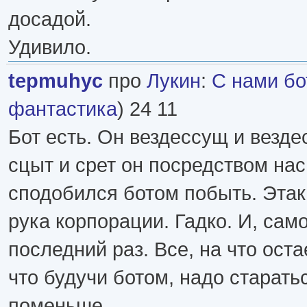
досадой.
Удивило.
tepmuhyc
про
Лукин
:
С нами бо
фантастика
) 24 11
Бот есть. Он вездессущ и везд
сцыт и срет он посредством нас
сподобился ботом побыть. Эта
рука корпорации. Гадко. И, само
последний раз. Все, на что оста
что будучи ботом, надо старать
поменьше...