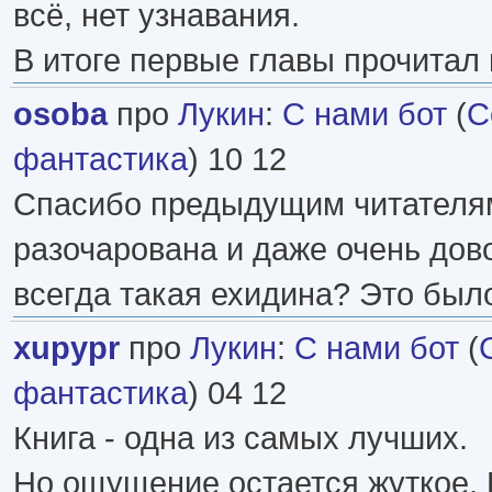
всё, нет узнавания.
В итоге первые главы прочитал 
osoba
про
Лукин
:
С нами бот
(
С
фантастика
) 10 12
Спасибо предыдущим читателям
разочарована и даже очень дов
всегда такая ехидина? Это было
xupypr
про
Лукин
:
С нами бот
(
фантастика
) 04 12
Книга - одна из самых лучших.
Но ощущение остается жуткое.