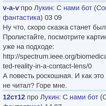
v-a-v
про
Лукин
:
С нами бот
(
Со
фантастика
) 03 09
Ну что, скоро сказка станет бы
Пролистайте, посмотрите картин
уже на подходе:
http://spectrum.ieee.org/biomedic
ted-reality-in-a-contact-lens/0
А повесть роскошная. И как это
не читал? Горе мне.
12ст12
про
Лукин
:
С нами бот
(