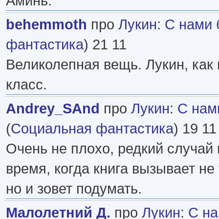
Аминь.
behemmoth
про
Лукин
:
С нами 
фантастика
) 21 11
Великолепная вещь. Лукин, как 
класс.
Andrey_SAnd
про
Лукин
:
С нам
(
Социальная фантастика
) 19 11
Очень не плохо, редкий случай
время, когда книга вызывает не 
но и зовет подумать.
Малолетний Д.
про
Лукин
:
С на