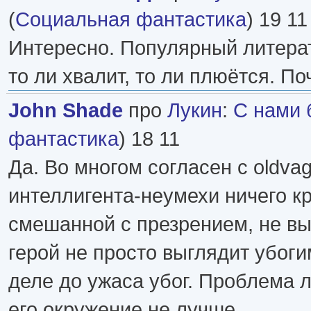
(
Социальная фантастика
) 19 11
Интересно. Популярный литерат
то ли хвалит, то ли плюётся. По
John Shade
про
Лукин
:
С нами 
фантастика
) 18 11
Да. Во многом согласен с oldva
интеллигента-неумехи ничего к
смешанной с презрением, не в
герой не просто выглядит убоги
деле до ужаса убог. Проблема л
его окружение не лучше.