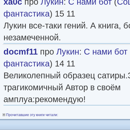
xa0c
про
Лукин
:
С нами бот
(
Со
фантастика
) 15 11
Лукин все-таки гений. А книга, 
незамеченной.
docmf11
про
Лукин
:
С нами бот
фантастика
) 14 11
Великолепный образец сатиры.
трагикомичный Автор в своём
амплуа:рекомендую!
Прочитавшие эту книги читали: