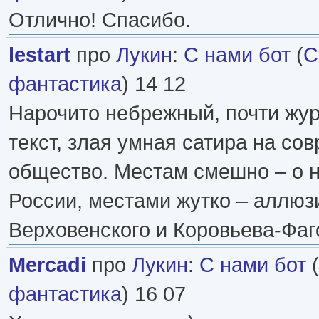
Отлично! Спасибо.
lestart
про
Лукин
:
С нами бот
(
С
фантастика
) 14 12
Нарочито небрежный, почти жу
текст, злая умная сатира на со
общество. Местам смешно – о 
России, местами жутко – аллюз
Верховенского и Коровьева-Фаг
Mercadi
про
Лукин
:
С нами бот
(
фантастика
) 16 07