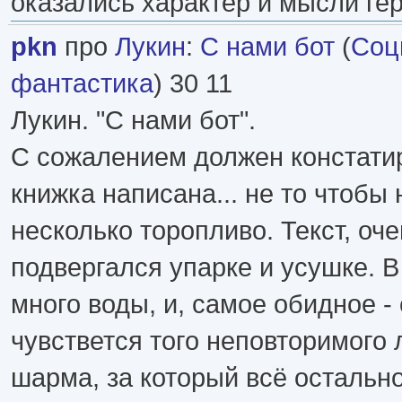
оказались характер и мысли гер
pkn
про
Лукин
:
С нами бот
(
Соц
фантастика
) 30 11
Лукин. "С нами бот".
С сожалением должен констатир
книжка написана... не то чтобы
несколько торопливо. Текст, оче
подвергался упарке и усушке. В
много воды, и, самое обидное -
чувствется того неповторимого 
шарма, за который всё остальн