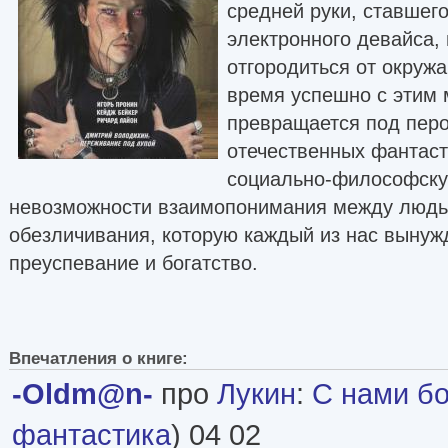
средней руки, ставшег
электронного девайса,
отгородиться от окруж
время успешно с этим 
превращается под перо
отечественных фантас
социально-философску
невозможности взаимопонимания между людь
обезличивания, которую каждый из нас вынуж
преуспевание и богатство.
Впечатления о книге:
-Oldm@n-
про
Лукин
:
С нами бо
фантастика
) 04 02