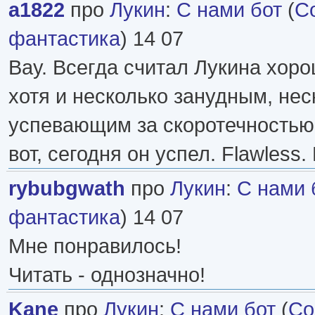
a1822
про
Лукин
:
С нами бот
(
С
фантастика
) 14 07
Вау. Всегда считал Лукина хор
хотя и несколько занудным, нес
успевающим за скоротечностью
вот, сегодня он успел. Flawless.
rybubgwath
про
Лукин
:
С нами 
фантастика
) 14 07
Мне понравилось!
Читать - однозначно!
Kane
про
Лукин
:
С нами бот
(
Со