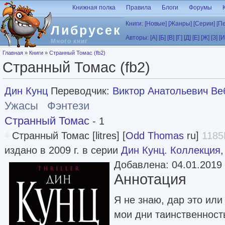
Перейти к основному содержанию
Книжная полка
Правила
Блоги
Форумы
Книги:
[Новые]
[Жанры]
[Серии]
[П
Либрусек
Авторы:
[А]
[Б]
[В]
[Г]
[Д]
[Е]
[Ж]
[З]
[И
Много книг
Вы здесь
Главная
»
Книги
»
Странный Томас (fb2)
Странный Томас (fb2)
Дин Кунц
Переводчик:
Виктор Анатольевич Ве
Ужасы
Фэнтези
Странный Томас
- 1
Странный Томас [litres] [
Odd Thomas
ru]
1185
издано в 2009 г. в серии
Дин Кунц. Коллекция
Добавлена: 04.01.2019
Аннотация
Я не знаю, дар это ил
мои дни таинственност