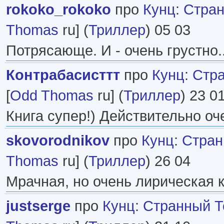
rokoko_rokoko
про
Кунц
:
Стран
Thomas
ru] (
Триллер
) 05 03
Потрясающе. И - очень грустно..
Контрабасисттт
про
Кунц
:
Стр
[
Odd Thomas
ru] (
Триллер
) 23 0
Книга супер!) Действительно оч
skovorodnikov
про
Кунц
:
Стран
Thomas
ru] (
Триллер
) 26 04
Мрачная, но очень лирическая 
justserge
про
Кунц
:
Странный Т