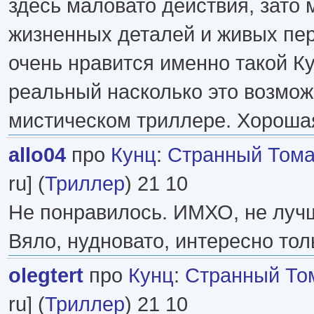
здесь маловато действия, зато 
жизненных деталей и живых пе
очень нравится именно такой К
реальный насколько это возмож
мистическом триллере. Хорошая
allo04
про
Кунц
:
Странный Том
ru] (
Триллер
) 21 10
Не понравилось. ИМХО, не луч
Вяло, нудновато, интересно то
olegtert
про
Кунц
:
Странный То
ru] (
Триллер
) 21 10