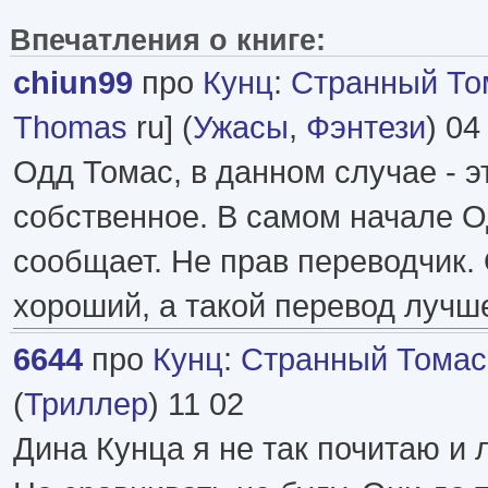
Впечатления о книге:
chiun99
про
Кунц
:
Странный Тома
Thomas
ru] (
Ужасы
,
Фэнтези
) 04
Одд Томас, в данном случае - э
собственное. В самом начале О
сообщает. Не прав переводчик.
хороший, а такой перевод лучше 
6644
про
Кунц
:
Странный Томас
(
Триллер
) 11 02
Дина Кунца я не так почитаю и 