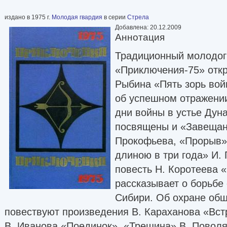
издано в 1975 г.
Молодая гвардия
в серии
Стрела
Добавлена: 20.12.2009
Аннотация
Традиционный молодог
«Приключения-75» откр
Рыбина «Пять зорь во
об успешном отражени
дни войны в устье Дун
посвящены и «Завещан
Прокофьева, «Прорыв» 
длиною в три года» И.
повесть Н. Коротеева 
рассказывает о борьбе
Сибири. Об охране общ
повествуют произведения В. Караханова «Вст
В. Иванова «Поединок». «Трещина» В. Пово