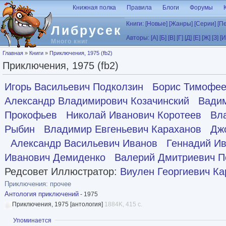
Перейти к основному содержанию
Книжная полка
Правила
Блоги
Форумы
Книги:
[Новые]
[Жанры]
[Серии]
[П
Либрусек
Авторы:
[А]
[Б]
[В]
[Г]
[Д]
[Е]
[Ж]
[З]
[И
Много книг
Вы здесь
Главная
»
Книги
»
Приключения, 1975 (fb2)
Приключения, 1975 (fb2)
Игорь Васильевич Подколзин
Борис Тимофее
Александр Владимирович Козачинский
Вади
Прокофьев
Николай Иванович Коротеев
Вл
Рыбин
Владимир Евгеньевич Караханов
Дж
Александр Васильевич Иванов
Геннадий Ив
Иванович Демиденко
Валерий Дмитриевич П
Редсовет Иллюстратор:
Виулен Георгиевич Ка
Приключения: прочее
Антология приключений
- 1975
Приключения, 1975 [антология]
1884K, 415 с.
Показать
Упоминается