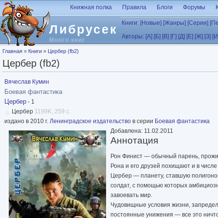
Перейти к основному содержанию
Книжная полка
Правила
Блоги
Форумы
Книги:
[Новые]
[Жанры]
[Серии]
[П
Либрусек
Авторы:
[А]
[Б]
[В]
[Г]
[Д]
[Е]
[Ж]
[З]
[И
Много книг
Вы здесь
Главная
»
Книги
»
Цербер (fb2)
Цербер (fb2)
Вячеслав Кумин
Боевая фантастика
Цербер
- 1
Цербер
1199K, 259 с.
издано в 2010 г.
Ленинградское издательство
в серии
Боевая фантастика
Добавлена: 11.02.2011
Аннотация
Рон Финист — обычный парень, прож
Рона и его друзей похищают и в числе
Цербер — планету, ставшую полигоно
солдат, с помощью которых амбициоз
завоевать мир.
Чудовищные условия жизни, запредел
постоянные унижения — все это ничто