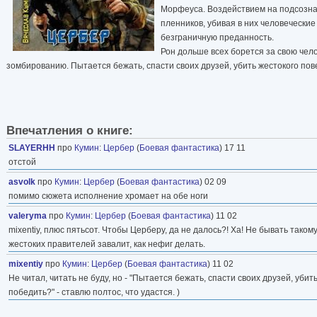
Морфеуса. Воздействием на подсозна
пленников, убивая в них человечески
безграничную преданность.
Рон дольше всех борется за свою чел
зомбированию. Пытается бежать, спасти своих друзей, убить жестокого пов
Впечатления о книге:
SLAYERHH
про
Кумин
:
Цербер
(
Боевая фантастика
) 17 11
отстой
asvolk
про
Кумин
:
Цербер
(
Боевая фантастика
) 02 09
помимо сюжета исполнение хромает на обе ноги
valeryma
про
Кумин
:
Цербер
(
Боевая фантастика
) 11 02
mixentiy, плюс пятьсот. Чтобы Церберу, да не далось?! Ха! Не бывать такому
жестоких правителей завалит, как нефиг делать.
mixentiy
про
Кумин
:
Цербер
(
Боевая фантастика
) 11 02
Не читал, читать не буду, но - "Пытается бежать, спасти своих друзей, уби
победить?" - ставлю полтос, что удастся. )