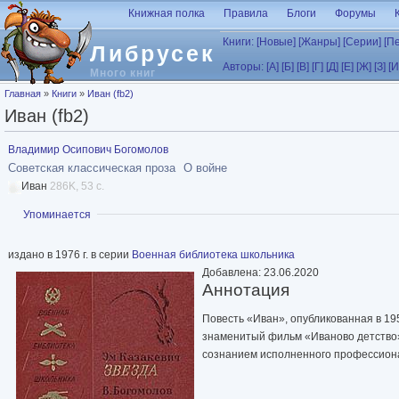
Перейти к основному содержанию
Книжная полка
Правила
Блоги
Форумы
Книги:
[Новые]
[Жанры]
[Серии]
[П
Либрусек
Авторы:
[А]
[Б]
[В]
[Г]
[Д]
[Е]
[Ж]
[З]
[И
Много книг
Вы здесь
Главная
»
Книги
»
Иван (fb2)
Иван (fb2)
Владимир Осипович Богомолов
Советская классическая проза
О войне
Иван
286K, 53 с.
Показать
Упоминается
издано в 1976 г. в серии
Военная библиотека школьника
Добавлена: 23.06.2020
Аннотация
Повесть «Иван», опубликованная в 195
знаменитый фильм «Иваново детство».
сознанием исполненного профессионал