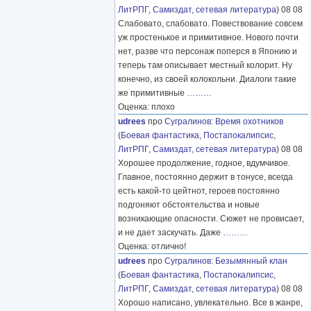
ЛитРПГ
,
Самиздат, сетевая литература
) 08 08
Слабовато, слабовато. Повествование совсем
уж простенькое и примитивное. Нового почти
нет, разве что персонаж поперся в Японию и
теперь там описывает местный колорит. Ну
конечно, из своей колокольни. Диалоги такие
же примитивные
………
Оценка: плохо
udrees
про
Сугралинов
:
Время охотников
(
Боевая фантастика
,
Постапокалипсис
,
ЛитРПГ
,
Самиздат, сетевая литература
) 08 08
Хорошее продолжение, годное, вдумчивое.
Главное, постоянно держит в тонусе, всегда
есть какой-то цейтнот, героев постоянно
подгоняют обстоятельства и новые
возникающие опасности. Сюжет не провисает,
и не дает заскучать. Даже
………
Оценка: отлично!
udrees
про
Сугралинов
:
Безымянный клан
(
Боевая фантастика
,
Постапокалипсис
,
ЛитРПГ
,
Самиздат, сетевая литература
) 08 08
Хорошо написано, увлекательно. Все в жанре,