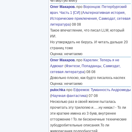
четвёртую книгу
Олег Макаров.
про
Воронцов
:
Петербургский
врач. Часть 1 [СИ]
(
Альтернативная история
,
Исторические приключения
,
Самиздат, сетевая
литература
) 08 08
Такое впечатление, что писал LLM, который
ИИ.
Но утверждать не берусь. И читать дальше 20
страниц тоже
Оценка: нечитаемо
Олег Макаров.
про
Карелин
:
Теперь я не
Адвокат
(
Фэнтези
,
Попаданцы
,
Самиздат,
сетевая литература
) 08 08
Довольно плоско, как будто писалось наспех
Оценка: нечитаемо
pulochka
про
Ефремов
:
Туманность Андромеды
(
Научная фантастика
) 07 08
Несколько раз в своей жизни пыталась
прочитать эту трилогию и......ну никак.! - То ли
эти краткие имена из 3 букв, внутренее
отторжение ! То ли бесконечные технические
зубодробительные описания.То ли
живописания подробностей
………