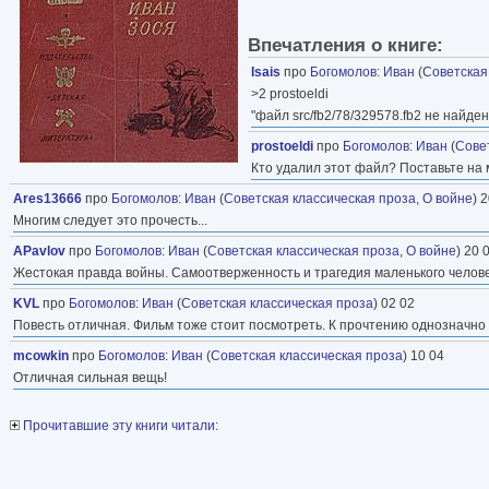
Впечатления о книге:
Isais
про
Богомолов
:
Иван
(
Советская
>2 prostoeldi
"файл src/fb2/78/329578.fb2 не найден
prostoeldi
про
Богомолов
:
Иван
(
Сове
Кто удалил этот файл? Поставьте на 
Ares13666
про
Богомолов
:
Иван
(
Советская классическая проза
,
О войне
) 
Многим следует это прочесть...
APavlov
про
Богомолов
:
Иван
(
Советская классическая проза
,
О войне
) 20 
Жестокая правда войны. Самоотверженность и трагедия маленького человечк
KVL
про
Богомолов
:
Иван
(
Советская классическая проза
) 02 02
Повесть отличная. Фильм тоже стоит посмотреть. К прочтению однозначно
mcowkin
про
Богомолов
:
Иван
(
Советская классическая проза
) 10 04
Отличная сильная вещь!
Прочитавшие эту книги читали: