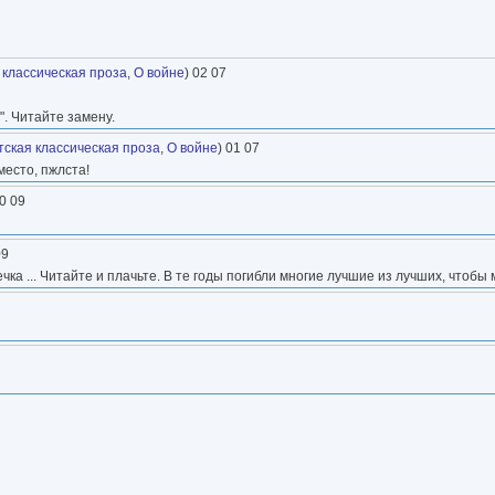
 классическая проза
,
О войне
) 02 07
". Читайте замену.
тская классическая проза
,
О войне
) 01 07
место, пжлста!
20 09
09
а ... Читайте и плачьте. В те годы погибли многие лучшие из лучших, чтобы 