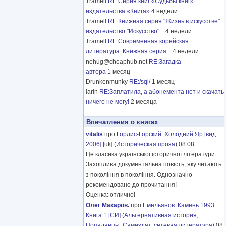
Tramell
RE:Серия книг «Судьбы книг»
издательства «Книга»
4 недели
Tramell
RE:Книжная серия "Жизнь в искусстве"
издательство "Искусство"...
4 недели
Tramell
RE:Современная корейская
литература. Книжная серия...
4 недели
nehug@cheaphub.net
RE:Загадка
автора
1 месяц
Drunkenmunky
RE:/sql/
1 месяц
larin
RE:Заплатила, а абонемента нет и скачать
ничего не могу!
2 месяца
Впечатления о книгах
vitalis
про
Горлис-Горский
:
Холодний Яр [вид.
2006]
[uk] (
Историческая проза
) 08 08
Це класика української історичної літератури.
Захоплива документальна повість, яку читають
з покоління в покоління. Однозначно
рекомендовано до прочитання!
Оценка: отлично!
Олег Макаров.
про
Емельянов
:
Камень 1993.
Книга 1 [СИ]
(
Альтернативная история
,
Попаданцы
,
Самиздат, сетевая литература
) 08