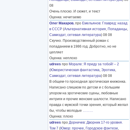
08
Очень плоско. И сюжет, и текст
Оценка: нечитаемо
Олег Макаров.
про
Емельянов
:
Главред: назад
в СССР
(
Альтернативная история
,
Попаданцы
,
Самиздат, сетевая литература
) 08 08
Скучно. Производственный роман с
попаданием в 1986 год. Добротно, но не
цепляет
Оценка: неплохо
udrees
про
Морале
:
Я приду за тобой! – 2
(
Юмористическая фантастика
,
Эротика
,
Самиздат, сетевая литература
) 08 08
В общем-то проходная эротическая книжонка.
Написано слишком по детски и с большим
упором на эротические сцены, любовные
интриги и прочие женские шалости. Написано
правда с мужской точки зрения, который желал
бы, чтобы молодые
………
Оценка: плохо
udrees
про
Дорничев
:
Дворник 17-го уровня.
Том 7
(
Юмор: прочее
,
Городское фэнтези
,