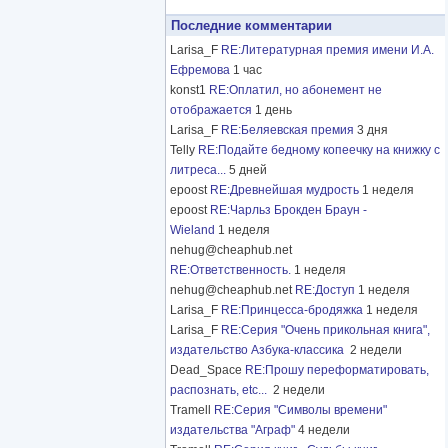
Последние комментарии
Larisa_F
RE:Литературная премия имени И.А.
Ефремова
1 час
konst1
RE:Оплатил, но абонемент не
отображается
1 день
Larisa_F
RE:Беляевская премия
3 дня
Telly
RE:Подайте бедному копеечку на книжку с
литреса...
5 дней
epoost
RE:Древнейшая мудрость
1 неделя
epoost
RE:Чарльз Брокден Браун -
Wieland
1 неделя
nehug@cheaphub.net
RE:Ответственность.
1 неделя
nehug@cheaphub.net
RE:Доступ
1 неделя
Larisa_F
RE:Принцесса-бродяжка
1 неделя
Larisa_F
RE:Серия "Очень прикольная книга",
издательство Азбука-классика
2 недели
Dead_Space
RE:Прошу переформатировать,
распознать, etc...
2 недели
Tramell
RE:Серия "Символы времени"
издательства "Аграф"
4 недели