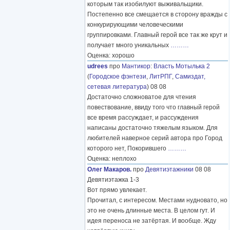
которым так изобилуют выживальщики.
Постепенно все смещается в сторону вражды с
конкурирующими человеческими
группировками. Главный герой все так же крут и
получает много уникальных
………
Оценка: хорошо
udrees
про
Мантикор
:
Власть Мотылька 2
(
Городское фэнтези
,
ЛитРПГ
,
Самиздат,
сетевая литература
) 08 08
Достаточно сложноватое для чтения
повествование, ввиду того что главный герой
все время рассуждает, и рассуждения
написаны достаточно тяжелым языком. Для
любителей наверное серий автора про Город
которого нет, Покорившего
………
Оценка: неплохо
Олег Макаров.
про
Девятиэтажники
08 08
Девятиэтажка 1-3
Вот прямо увлекает.
Прочитал, с интересом. Местами нудновато, но
это не очень длинные места. В целом гут. И
идея переноса не затёртая. И вообще. Жду