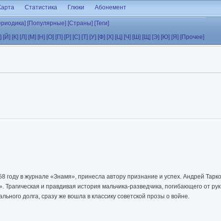
Карта
Статистика
Глюки
Абонемент
ериодика]
[Популярные]
[Страны]
[Теги]
]
[Й]
[К]
[Л]
[М]
[Н]
[О]
[П]
[Р]
[С]
[Т]
[У]
[Ф]
[Х]
[Ц]
[Ч]
[Ш]
[Щ]
[Э]
[Ю]
[Я]
[Прочее]
8 году в журнале «Знамя», принесла автору признание и успех. Андрей Тарко
 Трагическая и правдивая история мальчика-разведчика, погибающего от ру
ьного долга, сразу же вошла в классику советской прозы о войне.