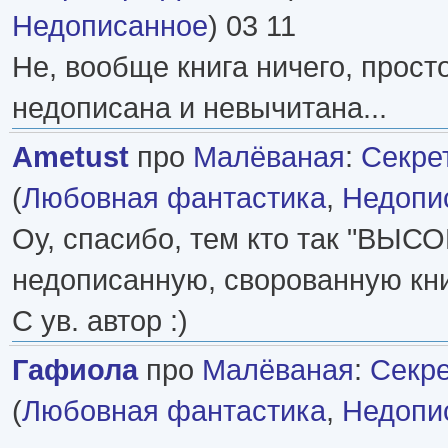
Недописанное
) 03 11
Не, вообще книга ничего, прост
недописана и невычитана...
Ametust
про
Малёваная
:
Секре
(
Любовная фантастика
,
Недопи
Оу, спасибо, тем кто так "ВЫС
недописанную, сворованную книг
С ув. автор :)
Гафиола
про
Малёваная
:
Секре
(
Любовная фантастика
,
Недопи