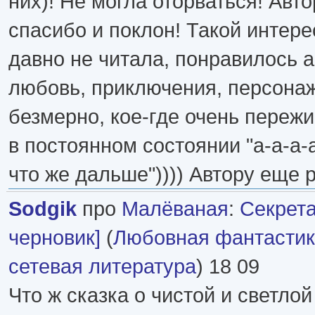
них)! Не могла оторваться! Авт
спасибо и поклон! Такой интер
давно не читала, понравилось 
любовь, приключения, персонаж
безмерно, кое-где очень переж
в постоянном состоянии "а-а-а-а
что же дальше")))) Автору еще 
Sodgik
про
Малёваная
:
Секрета
черновик]
(
Любовная фантасти
сетевая литература
) 18 09
Что ж сказка о чистой и светло