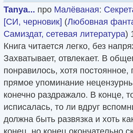
Tanya...
про
Малёваная
:
Секрет
[СИ, черновик]
(
Любовная фант
Самиздат, сетевая литература
) 
Книга читается легко, без напр
Захватывает, отвлекает. В общ
понравилось, хотя постоянное, 
прямое упоминание нецензурн
конечно раздражало. В конце, т
исписалась, то ли вдруг вспомни
должна быть развязка и хоть ка
конец, но конец окончательно с