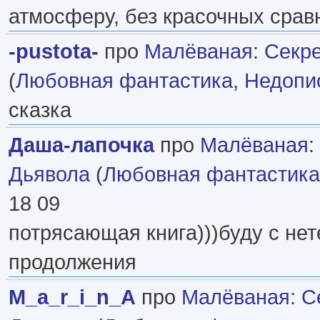
атмосферу, без красочных сравн
-pustota-
про
Малёваная
:
Секре
(
Любовная фантастика
,
Недопи
сказка
Даша-лапочка
про
Малёваная
:
Дьявола
(
Любовная фантастика
18 09
потрясающая книга)))буду с не
продолжения
M_a_r_i_n_A
про
Малёваная
:
С