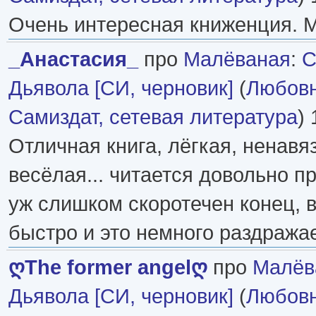
Очень интересная книженция. М
_Анастасия_
про
Малёваная
:
С
Дьявола [СИ, черновик]
(
Любовн
Самиздат, сетевая литература
) 
Отличная книга, лёгкая, ненавя
весёлая... читается довольно пр
уж слишком скоротечен конец, в
быстро и это немного раздражает
ღThe former angelღ
про
Малёв
Дьявола [СИ, черновик]
(
Любовн