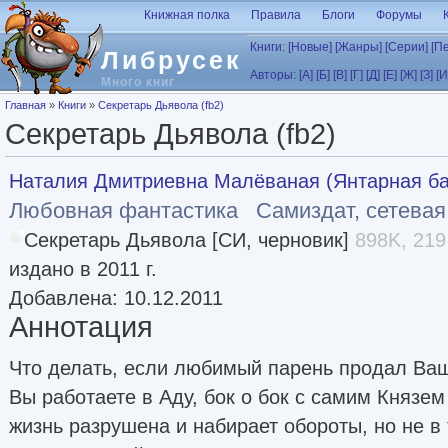
Перейти к основному содержанию
Книжная полка
Правила
Блоги
Форумы
Книги:
[Новые]
[Жанры]
[Серии]
[П
Либрусек
Авторы:
[А]
[Б]
[В]
[Г]
[Д]
[Е]
[Ж]
[З]
[И
Много книг
Вы здесь
Главная
»
Книги
»
Секретарь Дьявола (fb2)
Секретарь Дьявола (fb2)
Наталия Дмитриевна Малёваная (Янтарная ба
Любовная фантастика
Самиздат, сетевая
Секретарь Дьявола [СИ, черновик]
898K, 219
издано в 2011 г.
Добавлена: 10.12.2011
Аннотация
Что делать, если любимый парень продал Ва
Вы работаете в Аду, бок о бок с самим Князе
жизнь разрушена и набирает обороты, но не в