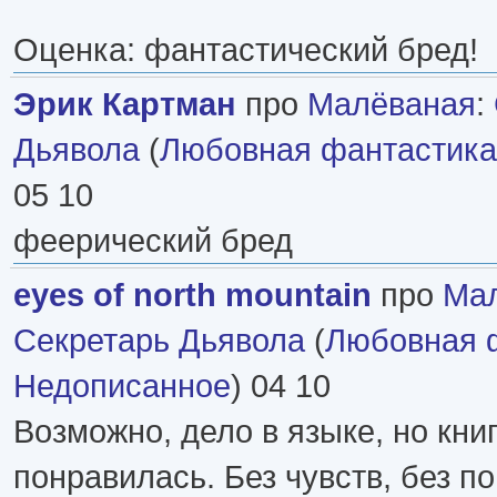
Оценка: фантастический бред!
Эрик Картман
про
Малёваная
:
Дьявола
(
Любовная фантастика
05 10
феерический бред
eyes of north mountain
про
Ма
Секретарь Дьявола
(
Любовная 
Недописанное
) 04 10
Возможно, дело в языке, но кни
понравилась. Без чувств, без п