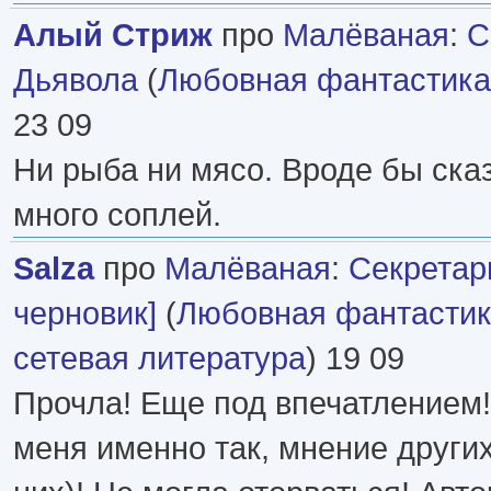
Алый Стриж
про
Малёваная
:
С
Дьявола
(
Любовная фантастика
23 09
Ни рыба ни мясо. Вроде бы ска
много соплей.
Salza
про
Малёваная
:
Секретар
черновик]
(
Любовная фантасти
сетевая литература
) 19 09
Прочла! Еще под впечатлением
меня именно так, мнение других