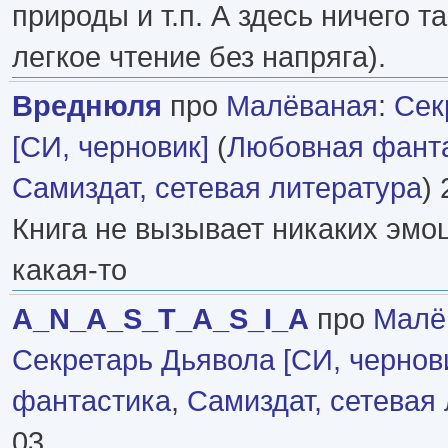
природы и т.п. А здесь ничего 
легкое чтение без напряга).
Вреднюля
про
Малёваная
:
Сек
[СИ, черновик]
(
Любовная фант
Самиздат, сетевая литература
) 
Книга не вызывает никаких эмо
какая-то
A_N_A_S_T_A_S_I_A
про
Малё
Секретарь Дьявола [СИ, чернов
фантастика
,
Самиздат, сетевая
03