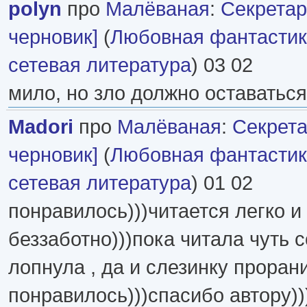
polyn
про
Малёваная
:
Секретар
черновик]
(
Любовная фантасти
сетевая литература
) 03 02
мило, но зло должно оставаться
Madori
про
Малёваная
:
Секрета
черновик]
(
Любовная фантасти
сетевая литература
) 01 02
понравилось)))читается легко и
беззаботно)))пока читала чуть 
лопнула , да и слезинку проран
понравилось)))спасибо автору))