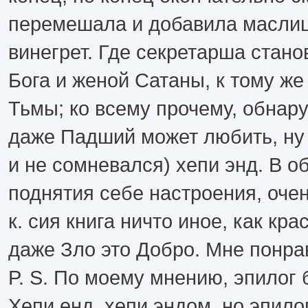
перемешала и добавила маслиц
винегрет. Где секретарша стано
Бога и женой Сатаны, к тому же
Тьмы; ко всему прочему, обнару
даже Падший может любить, ну 
и не сомневался) хепи энд. В 
поднятия себе настроения, очен
к. сия книга ничто иное, как кра
даже Зло это Добро. Мне понра
P. S. По моему мнению, эпилог
Хепи енд, хепи эндом, но эпило