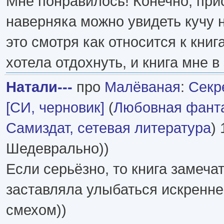
Мне понравилось! Конечно, при
наверняка можно увидеть кучу н
это смотря как относится к книг
хотела отдохнуть, и книга мне в
Натали---
про
Малёваная
:
Секр
[СИ, черновик]
(
Любовная фант
Самиздат, сетевая литература
) 
Шедеврально))
Если серьёзно, то книга замеча
заставляла улыбаться искренне,
смехом))