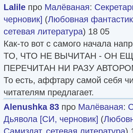
Lalile
про
Малёваная
:
Секретар
черновик]
(
Любовная фантасти
сетевая литература
) 18 05
Как-то вот с самого начала нап
ТО, ЧТО НЕ ВЫЧИТАН - ОН Е
ПЕРЕЧИТАН НИ РАЗУ АВТОРО
То есть, аффтару самой себя чи
читателям предлагает.
Alenushka 83
про
Малёваная
:
С
Дьявола [СИ, черновик]
(
Любовн
Самиздат, сетевая литература
) 