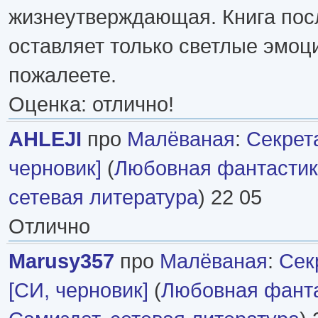
жизнеутверждающая. Книга пос
оставляет только светлые эмоци
пожалеете.
Оценка: отлично!
AHLEJI
про
Малёваная
:
Секрет
черновик]
(
Любовная фантасти
сетевая литература
) 22 05
Отлично
Marusy357
про
Малёваная
:
Сек
[СИ, черновик]
(
Любовная фант