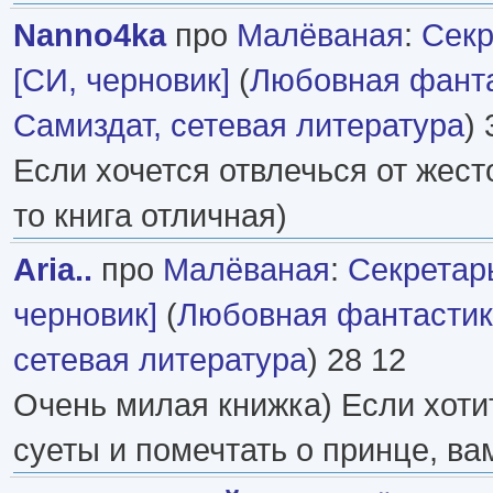
Nanno4ka
про
Малёваная
:
Секр
[СИ, черновик]
(
Любовная фант
Самиздат, сетевая литература
) 
Если хочется отвлечься от жест
то книга отличная)
Aria..
про
Малёваная
:
Секретар
черновик]
(
Любовная фантасти
сетевая литература
) 28 12
Очень милая книжка) Если хотит
суеты и помечтать о принце, ва