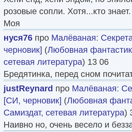
розовые сопли. Хотя...кто знает.
Моя
нуся76
про
Малёваная
:
Секрета
черновик]
(
Любовная фантасти
сетевая литература
) 13 06
Бредятинка, перед сном почитат
justReynard
про
Малёваная
:
Се
[СИ, черновик]
(
Любовная фант
Самиздат, сетевая литература
) 
Наивно но, очень весело и безз