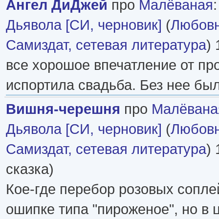
Ангел ДиДжей
про
Малёваная
Дьявола [СИ, черновик]
(
Любовн
Самиздат, сетевая литература
) 
все хорошое впечатление от пр
испортила свадьба. Без нее бы
Вишня-черешня
про
Малёвана
Дьявола [СИ, черновик]
(
Любовн
Самиздат, сетевая литература
) 
сказка)
Кое-где перебор розовых сопле
ошипке типа "пироженое", но в