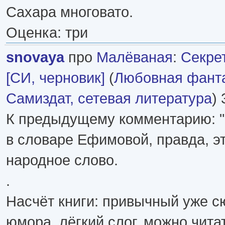
Сахара многовато.
Оценка: три
snovaya
про
Малёваная
:
Секре
[СИ, черновик]
(
Любовная фант
Самиздат, сетевая литература
) 
К предыдущему комментарию: "и
в словаре Ефимовой, правда, эт
народное слово.
.
Насчёт книги: привычный уже с
юмора, лёгкий слог, можно чита