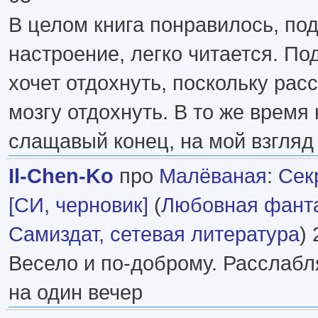
В целом книга понравилось, по
настроение, легко читается. По
хочет отдохнуть, поскольку рас
мозгу отдохнуть. В то же время
слащавый конец, на мой взгляд
Il-Chen-Ko
про
Малёваная
:
Сек
[СИ, черновик]
(
Любовная фант
Самиздат, сетевая литература
) 
Весело и по-доброму. Расслаб
на один вечер