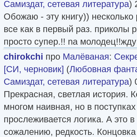
Самиздат, сетевая литература
) 
Обожаю - эту книгу)) несколько
все как в первый раз. приколы 
просто супер.!! na молодец!!жду
chirokchi
про
Малёваная
:
Секр
[СИ, черновик]
(
Любовная фант
Самиздат, сетевая литература
) 
Прекрасная, светлая история. К
многом наивная, но в поступках
прослеживается логика. А это в
сожалению, редкость. Концовка