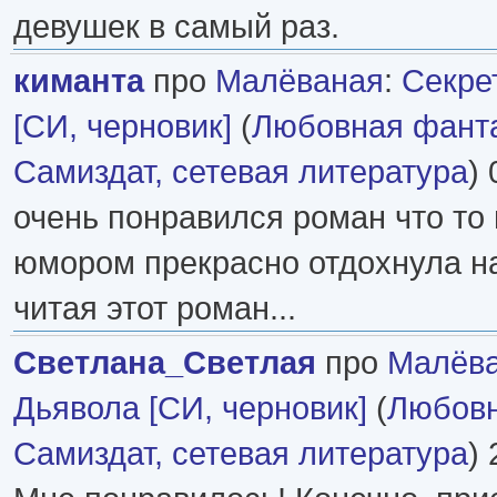
девушек в самый раз.
киманта
про
Малёваная
:
Секре
[СИ, черновик]
(
Любовная фант
Самиздат, сетевая литература
) 
очень понравился роман что то 
юмором прекрасно отдохнула н
читая этот роман...
Светлана_Светлая
про
Малёв
Дьявола [СИ, черновик]
(
Любовн
Самиздат, сетевая литература
) 