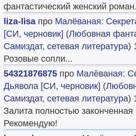
фантастический женский роман
liza-lisa
про
Малёваная
:
Секрет
[СИ, черновик]
(
Любовная фант
Самиздат, сетевая литература
) 
Розовые сопли...
54321876875
про
Малёваная
:
С
Дьявола [СИ, черновик]
(
Любовн
Самиздат, сетевая литература
) 
Залита полностью законченная 
Рекомендую!