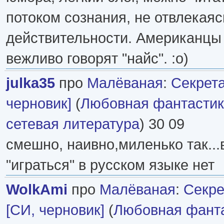
потоком сознания, не отвлекая
действительности. Американцы 
вежливо говорят "найс". :о)
julka35
про
Малёваная
:
Секрета
черновик]
(
Любовная фантасти
сетевая литература
) 30 09
смешно, наивно,миленько так...
"играться" в русском языке нет
WolkAmi
про
Малёваная
:
Секре
[СИ, черновик]
(
Любовная фант