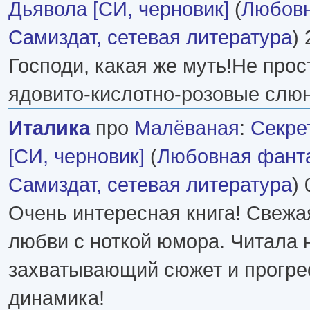
Дьявола [СИ, черновик]
(
Любовн
Самиздат, сетевая литература
) 
Господи, какая же муть!Не прос
ядовито-кислотно-розовые слюн
Италика
про
Малёваная
:
Секре
[СИ, черновик]
(
Любовная фант
Самиздат, сетевая литература
) 
Очень интересная книга! Свежа
любви с ноткой юмора. Читала 
захватывающий сюжет и прогр
динамика!