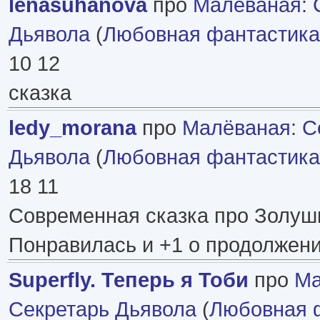
lenasuhanova
про
Малёваная
:
Дьявола
(
Любовная фантастика
10 12
сказка
ledy_morana
про
Малёваная
:
С
Дьявола
(
Любовная фантастика
18 11
Современная сказка про Золушк
Понравилась и +1 о продолжени
Superfly. Теперь я Тоби
про
Ма
Секретарь Дьявола
(
Любовная 