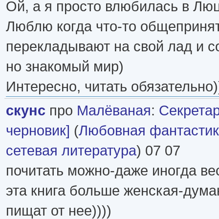
Ой, а я просто влюбилась в Люц
Люблю когда что-то общеприня
перекладывают на свой лад и с
но знакомый мир)
Интересно, читать обязательно)
скунс
про
Малёваная
:
Секретар
черновик]
(
Любовная фантасти
сетевая литература
) 07 07
почитать можно-даже иногда ве
эта книга больше женская-дум
пищат от нее))))