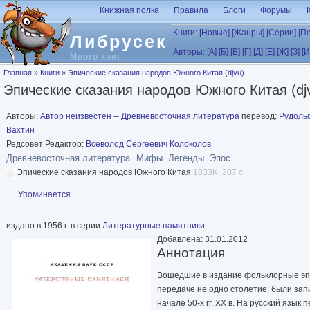
Перейти к основному содержанию
Книжная полка
Правила
Блоги
Форумы
Книги:
[Новые]
[Жанры]
[Серии]
[П
Либрусек
Авторы:
[А]
[Б]
[В]
[Г]
[Д]
[Е]
[Ж]
[З]
[И
Много книг
Вы здесь
Главная
»
Книги
»
Эпические сказания народов Южного Китая (djvu)
Эпические сказания народов Южного Китая (dj
Авторы:
Автор неизвестен -- Древневосточная литература
перевод:
Рудоль
Вахтин
Редсовет Редактор:
Всеволод Сергеевич Колоколов
Древневосточная литература
Мифы. Легенды. Эпос
Эпические сказания народов Южного Китая
1833K, 207 с.
Показать
Упоминается
издано в 1956 г. в серии
Литературные памятники
Добавлена: 31.01.2012
Аннотация
Вошедшие в издание фольклорные эпи
передаче не одно столетие; были запи
начале 50-х гг. XX в. На русский язык