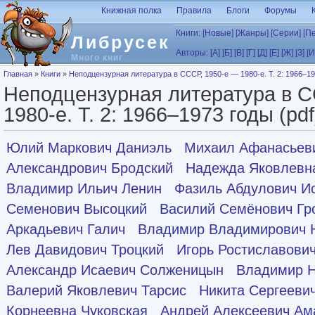
Перейти к основному содержанию
Книжная полка
Правила
Блоги
Форумы
Книги:
[Новые]
[Жанры]
[Серии]
[П
Либрусек
Авторы:
[А]
[Б]
[В]
[Г]
[Д]
[Е]
[Ж]
[З]
[И
Много книг
Вы здесь
Главная
»
Книги
»
Неподцензурная литература в СССР, 1950-е — 1980-е. Т. 2: 1966–19
Неподцензурная литература в С
1980-е. Т. 2: 1966–1973 годы (pdf
Юлий Маркович Даниэль
Михаил Афанасьеви
Александрович Бродский
Надежда Яковлевн
Владимир Ильич Ленин
Фазиль Абдулович И
Семенович Высоцкий
Василий Семёнович Гр
Аркадьевич Галич
Владимир Владимирович 
Лев Давидович Троцкий
Игорь Ростиславови
Александр Исаевич Солженицын
Владимир Н
Валерий Яковлевич Тарсис
Никита Сергееви
Корнеевна Чуковская
Андрей Алексеевич Ам