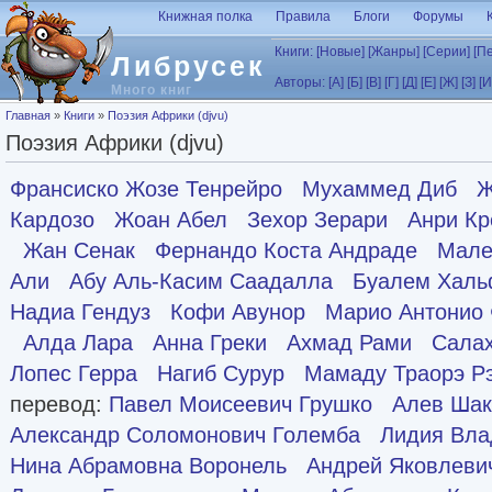
Перейти к основному содержанию
Книжная полка
Правила
Блоги
Форумы
Книги:
[Новые]
[Жанры]
[Серии]
[П
Либрусек
Авторы:
[А]
[Б]
[В]
[Г]
[Д]
[Е]
[Ж]
[З]
[И
Много книг
Вы здесь
Главная
»
Книги
»
Поэзия Африки (djvu)
Поэзия Африки (djvu)
Франсиско Жозе Тенрейро
Мухаммед Диб
Ж
Кардозо
Жоан Абел
Зехор Зерари
Анри Кр
Жан Сенак
Фернандо Коста Андраде
Мале
Али
Абу Аль-Касим Саадалла
Буалем Халь
Надиа Гендуз
Кофи Авунор
Марио Антонио
Алда Лара
Анна Греки
Ахмад Рами
Салах
Лопес Герра
Нагиб Сурур
Мамаду Траорэ Р
перевод:
Павел Моисеевич Грушко
Алев Шак
Александр Соломонович Големба
Лидия Вла
Нина Абрамовна Воронель
Андрей Яковлеви