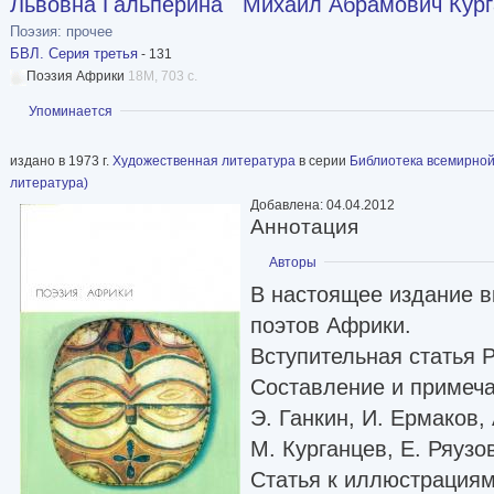
Львовна Гальперина
Михаил Абрамович Кург
Поэзия: прочее
БВЛ. Серия третья
- 131
Поэзия Африки
18M, 703 с.
Показать
Упоминается
издано в 1973 г.
Художественная литература
в серии
Библиотека всемирной
литература)
Добавлена: 04.04.2012
Аннотация
Показать
Авторы
В настоящее издание 
поэтов Африки.
Вступительная статья 
Составление и примеча
Э. Ганкин, И. Ермаков,
М. Курганцев, Е. Ряузо
Статья к иллюстрациям