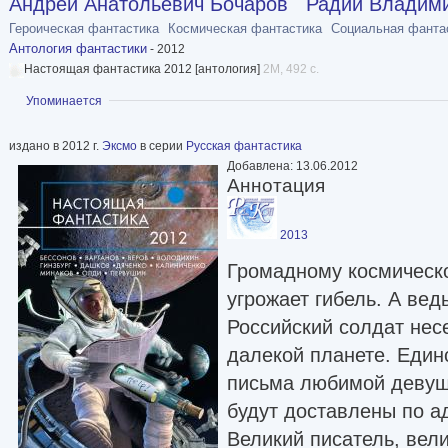
Андрей Анатольевич Бочаров
Радий Владим
Героическая фантастика
Космическая фантастика
Социальная фанта
Антология фантастики
- 2012
Настоящая фантастика 2012 [антология]
2M, 492 с.
Показать
Упоминается
издано в 2012 г.
Эксмо
в серии
Русская фантастика
Добавлена: 13.06.2012
Аннотация
2013
Громадному космическ
угрожает гибель. А вед
Российский солдат нес
далекой планете. Един
письма любимой девушк
будут доставлены по 
Великий писатель, вел