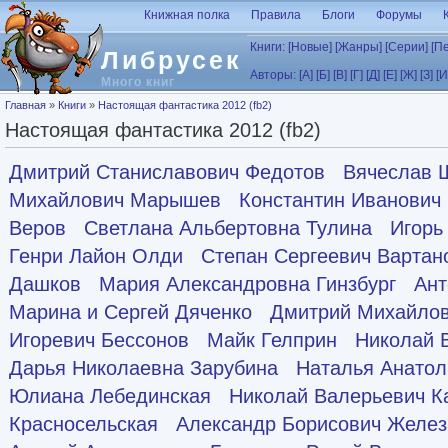
Перейти к основному содержанию
Книжная полка
Правила
Блоги
Форумы
Книги:
[Новые]
[Жанры]
[Серии]
[П
Либрусек
Авторы:
[А]
[Б]
[В]
[Г]
[Д]
[Е]
[Ж]
[З]
[И
Много книг
Вы здесь
Главная
»
Книги
»
Настоящая фантастика 2012 (fb2)
Настоящая фантастика 2012 (fb2)
Дмитрий Станиславович Федотов
Вячеслав 
Михайлович Марышев
Константин Иванович
Веров
Светлана Альбертовна Тулина
Игорь
Генри Лайон Олди
Степан Сергеевич Вартан
Дашков
Мария Александровна Гинзбург
Ант
Марина и Сергей Дяченко
Дмитрий Михайлов
Игоревич Бессонов
Майк Гелприн
Николай 
Дарья Николаевна Зарубина
Наталья Анато
Юлиана Лебединская
Николай Валерьевич К
Красносельская
Александр Борисович Желез