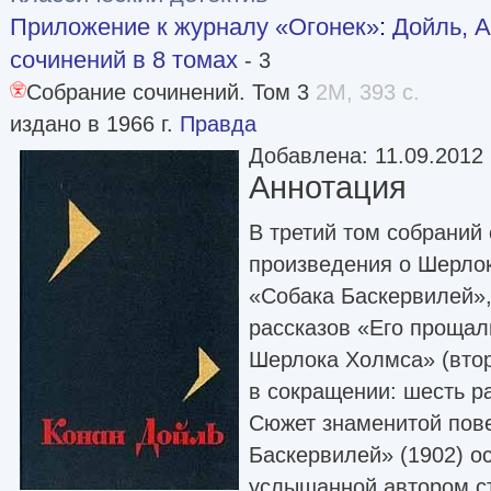
Приложение к журналу «Огонек»
:
Дойль, А
сочинений в 8 томах
- 3
Собрание сочинений. Том 3
2M, 393 с.
издано в 1966 г.
Правда
Добавлена: 11.09.2012
Аннотация
В третий том собраний
произведения о Шерлок
«Собака Баскервилей»,
рассказов «Его прощал
Шерлока Холмса» (вто
в сокращении: шесть ра
Сюжет знаменитой пове
Баскервилей» (1902) о
услышанной автором с