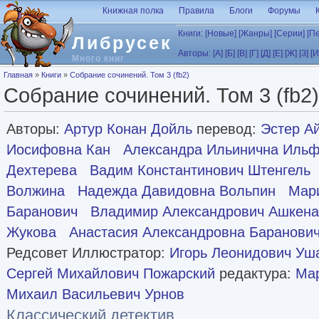
Перейти к основному содержанию
Книжная полка
Правила
Блоги
Форумы
Книги:
[Новые]
[Жанры]
[Серии]
[П
Либрусек
Авторы:
[А]
[Б]
[В]
[Г]
[Д]
[Е]
[Ж]
[З]
[И
Много книг
Вы здесь
Главная
»
Книги
»
Собрание сочинений. Том 3 (fb2)
Собрание сочинений. Том 3 (fb2)
Авторы:
Артур Конан Дойль
перевод:
Эстер А
Иосифовна Кан
Александра Ильинична Иль
Дехтерева
Вадим Константинович Штенгель
Волжина
Надежда Давидовна Вольпин
Мар
Баранович
Владимир Александрович Ашкена
Жукова
Анастасия Александровна Баранови
Редсовет Иллюстратор:
Игорь Леонидович Уш
Сергей Михайлович Пожарский
редактура:
Ма
Михаил Васильевич Урнов
Классический детектив