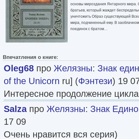
основы мироздания Янтарного мира. О
братьев, который жаждет беспредель
уничтожить Образ существующей Всел
мира, подчиненный ему. В заоблачном 
поединок с братом…
Впечатления о книге:
Oleg68
про
Желязны
:
Знак еди
of the Unicorn
ru] (
Фэнтези
) 19 0
Интересное продолжение цикла
Salza
про
Желязны
:
Знак Едино
17 09
Очень нравится вся серия)