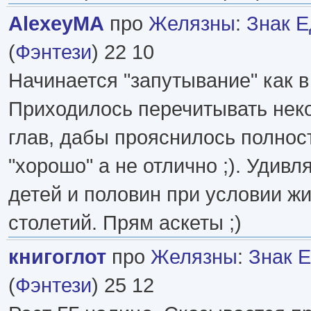
AlexeyMA
про
Желязны
:
Знак Е
(
Фэнтези
) 22 10
Начинается "запутывание" как в
Приходилось перечитывать нек
глав, дабы прояснилось полност
"хорошо" а не отлично ;). Удивл
детей и половин при условии ж
столетий. Прям аскеты ;)
книгоглот
про
Желязны
:
Знак 
(
Фэнтези
) 25 12