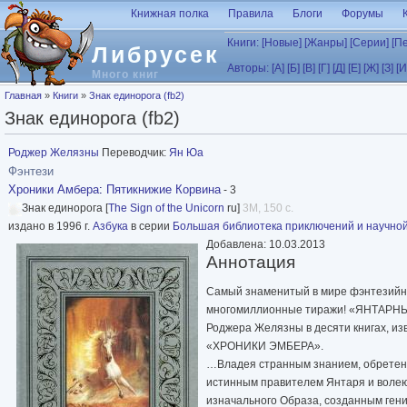
Перейти к основному содержанию
Книжная полка
Правила
Блоги
Форумы
Книги:
[Новые]
[Жанры]
[Серии]
[П
Либрусек
Авторы:
[А]
[Б]
[В]
[Г]
[Д]
[Е]
[Ж]
[З]
[И
Много книг
Вы здесь
Главная
»
Книги
»
Знак единорога (fb2)
Знак единорога (fb2)
Роджер Желязны
Переводчик:
Ян Юа
Фэнтези
Хроники Амбера
:
Пятикнижие Корвина
- 3
Знак единорога [
The Sign of the Unicorn
ru]
3M, 150 с.
издано в 1996 г.
Азбука
в серии
Большая библиотека приключений и научно
Добавлена: 10.03.2013
Аннотация
Самый знаменитый в мире фэнтезийн
многомиллионные тиражи! «ЯНТАРН
Роджера Желязны в десяти книгах, из
«ХРОНИКИ ЭМБЕРА».
…Владея странным знанием, обретенн
истинным правителем Янтаря и волею
изначального Образа, созданным ген