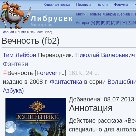
Перейти к основному содержанию
Книжная полка
Правила
Блоги
Форумы
Книги:
[Новые]
[Жанры]
[Серии]
[П
Либрусек
Авторы:
[А]
[Б]
[В]
[Г]
[Д]
[Е]
[Ж]
[З]
[И
Много книг
Вы здесь
Главная
»
Книги
»
Вечность (fb2)
Вечность (fb2)
Тим Леббон
Переводчик:
Николай Валерьевич
Фэнтези
Вечность [
Forever
ru]
161K, 24 с.
издано в 2008 г.
Фантастика
в серии
Волшебни
Азбука)
Добавлена: 08.07.2013
Аннотация
Действие рассказа «Ве
специально для антол