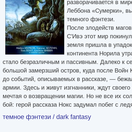
разворачивается в мир
Леббона «Сумерки», в
темного фэнтези.
После злодейств магов
С’Ивэ этот мир покину
земля пришла в упадок
континента Норила утр
стало безразличным и пассивным. Далеко к се
большой замерзший остров, куда после Войн 
до событий, описываемых в рассказе, — бежал
армии. Здесь и живут изгнанники, ждут своего
мечтая о возвращении магии. Но не все их со
бой: герой рассказа Нокс задумал побег с ле
темное фэнтези / dark fantasy