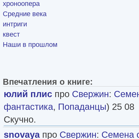
хроноопера
Средние века
интриги
квест
Наши в прошлом
Впечатления о книге:
юлий плис
про
Свержин
:
Семен
фантастика
,
Попаданцы
) 25 08
Скучно.
snovaya
про
Свержин
:
Семена 