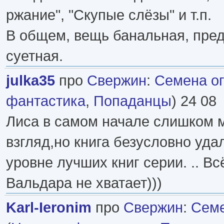
ржание", "Скупые слёзы" и т.п.
В общем, вещь банальная, пре
суетная.
julka35
про
Свержин
:
Семена о
фантастика
,
Попаданцы
) 24 08
Лиса в самом начале слишком м
взгляд,но книга безусловно уда
уровне лучших книг серии. .. Вс
Вальдара не хватает)))
Karl-Ieronim
про
Свержин
:
Семе