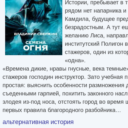
Истории, пребывает в т
рядом нет напарника и
Камдила, будущее пре
безрадостным. А тут е
желанию Лиса, направл
институтский Полигон в
стажеров, один из кото
«одна».
«Времена дикие, нравы гнусные, века темные
стажеров господин инструктор. Зато учебная 
простая: выяснить особенности размножения 
съеденными гарпией, похитить законного насл
злодея из-под носа, отстоять город во время
первых правила благородного разбойника…
альтернативная история