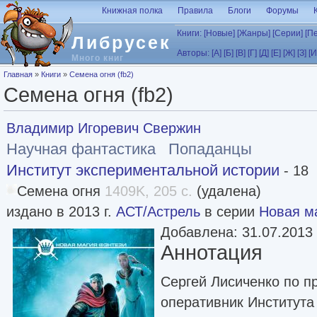
Перейти к основному содержанию
Книжная полка
Правила
Блоги
Форумы
Книги:
[Новые]
[Жанры]
[Серии]
[П
Либрусек
Авторы:
[А]
[Б]
[В]
[Г]
[Д]
[Е]
[Ж]
[З]
[И
Много книг
Вы здесь
Главная
»
Книги
»
Семена огня (fb2)
Семена огня (fb2)
Владимир Игоревич Свержин
Научная фантастика
Попаданцы
Институт экспериментальной истории
- 18
Семена огня
1409K, 205 с.
(удалена)
издано в 2013 г.
АСТ/Астрель
в серии
Новая м
Добавлена: 31.07.2013
Аннотация
Сергей Лисиченко по п
оперативник Институт