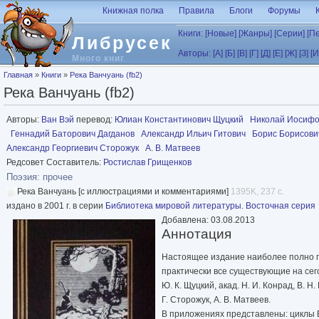
Перейти к основному содержанию
Книжная полка
Правила
Блоги
Форумы
Книги:
[Новые]
[Жанры]
[Серии]
[П
Либрусек
Авторы:
[А]
[Б]
[В]
[Г]
[Д]
[Е]
[Ж]
[З]
[И
Много книг
Вы здесь
Главная
»
Книги
»
Река Ванчуань (fb2)
Река Ванчуань (fb2)
Авторы:
Ван Вэй
перевод:
Юлиан Константинович Щуцкий
Николай Иосифо
Геннадий Баторович Дагданов
Александр Ильич Гитович
Борис Борисови
Александр Георгиевич Сторожук
А. В. Матвеев
Редсовет Составитель:
Ростислав Грищенков
Поэзия: прочее
Река Ванчуань [с иллюстрациями и комментариями]
1395K, 237 с.
издано в 2001 г. в серии
Библиотека мировой литературы. Восточная серия
Добавлена: 03.08.2013
Аннотация
Настоящее издание наиболее полно пр
практически все существующие на сег
Ю. К. Щуцкий, акад. Н. И. Конрад, В. Н.
Г. Сторожук, А. В. Матвеев.
В приложениях представлены: циклы В