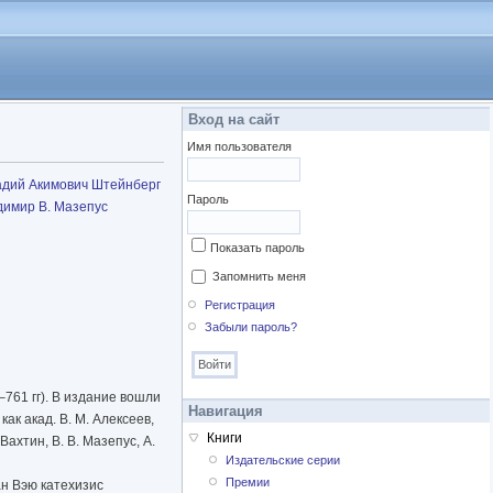
Вход на сайт
Имя пользователя
адий Акимович Штейнберг
Пароль
димир В. Мазепус
Показать пароль
Запомнить меня
Регистрация
Забыли пароль?
761 гг). В издание вошли
Навигация
к акад. В. М. Алексеев,
Книги
 Вахтин, В. В. Мазепус, А.
Издательские серии
Премии
н Вэю катехизис