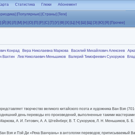
Карта
Статистика
Глюки
Абонемент
ериодика]
[Популярные]
[Страны]
[Теги]
]
[Й]
[К]
[Л]
[М]
[Н]
[О]
[П]
[Р]
[С]
[Т]
[У]
[Ф]
[Х]
[Ц]
[Ч]
[Ш]
[Щ]
[Э]
[Ю]
[Я]
[Прочее]
вич Конрад
Вера Николаевна Маркова
Василий Михайлович Алексеев
Арк
ч Вахтин
Лев Николаевич Меньшиков
Валерий Тимофеевич Сухоруков
Вла
едставляет творчество великого китайского поэта и художника Ван Вэя (701–
одняшний день переводы его произведений, выполненные такими мастерами ка
 Маркова, А. И. Гитович, А. А. Штейнберг, В. Т. Сухоруков, Л. Н. Меньшиков, Б. Б.
ан Вэя и Пэй Ди «Река Ванчуань» в антологии переводов; приписываемый Ва