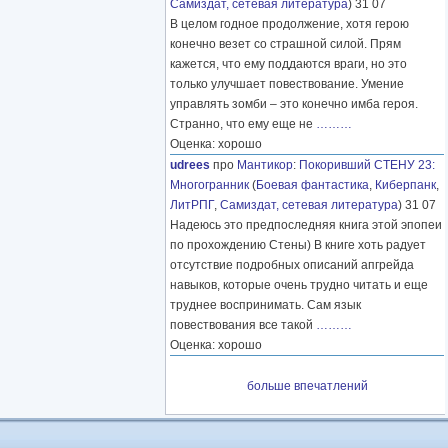
Самиздат, сетевая литература
) 31 07
В целом годное продолжение, хотя герою
конечно везет со страшной силой. Прям
кажется, что ему поддаются враги, но это
только улучшает повествование. Умение
управлять зомби – это конечно имба героя.
Странно, что ему еще не
………
Оценка: хорошо
udrees
про
Мантикор
:
Покоривший СТЕНУ 23:
Многогранник
(
Боевая фантастика
,
Киберпанк
,
ЛитРПГ
,
Самиздат, сетевая литература
) 31 07
Надеюсь это предпоследняя книга этой эпопеи
по прохождению Стены) В книге хоть радует
отсутствие подробных описаний апгрейда
навыков, которые очень трудно читать и еще
труднее воспринимать. Сам язык
повествования все такой
………
Оценка: хорошо
больше впечатлений