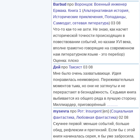
Barbud
про
Воронцов
:
Военный инженер
Ермака. Книга 1
(
Альтернативная история
,
Исторические приключения
,
Попаданцы
,
Самиздат, сетевая литература
) 03 08
Что-то как-то не ахти. Не знаю, как насчет
исторической точности происходящих в
повествовании событий, но казаки XVI века,
вполне грамотно говорящие на современном
нам литературном языке - это перебор)
Оценка: плохо
Дей
про
Таксист
03 08
Мне было очень захватывающе. Идея
понравилась неимоверно. Переживательных
моментов тьма, но они не затянуты и не
перерастают в безнадёжность. Седьмая книга
выбивается из общего ряда в лучшую сторону.
Миллиардер, приговорённый
………
mysevra
про
Рот
:
Insurgent
[en] (
Социальная
фантастика
,
Любовная фантастика
) 02 08
Скучнее первой: меньше событий, больше
обид, рефлексии и претензий. Если бы с этой
книги начиналась серия, я бы уже забросила.