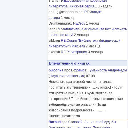
Tramell
RE:Современная корейская
литература. Книжная серия...
3 недели
nehug@cheaphub.net
RE:Загадка
автора
1 месяц
Drunkenmunky
RE:/sql/
1 месяц
larin
RE:Заплатила, а абонемента нет и скачать
ничего не могу!
2 месяца
sibkron
RE:Серия "Библиотека французской
литературы" (Макбел)
2 месяца
akorish
RE:Регистрация
3 месяца
Впечатления о книгах
pulochka
про
Ефремов
:
Туманность Андромеды
(
Научная фантастика
) 07 08
Несколько раз в своей жизни пыталась
прочитать эту трилогию и......ну никак.! - То ли
эти краткие имена из 3 букв, внутренее
отторжение ! То ли бесконечные технические
зубодробительные описания.То ли
живописания подробностей
………
Оценка: нечитаемо
Barbud
про
Соловей
:
Линия иной судьбы
(
Альтернативная история
,
Попаданцы
,