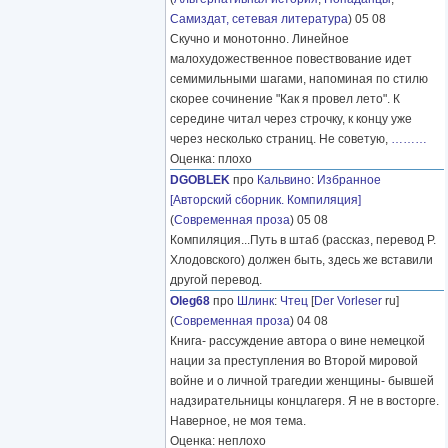
Самиздат, сетевая литература
) 05 08
Скучно и монотонно. Линейное
малохудожественное повествование идет
семимильными шагами, напоминая по стилю
скорее сочинение "Как я провел лето". К
середине читал через строчку, к концу уже
через несколько страниц. Не советую,
………
Оценка: плохо
DGOBLEK
про
Кальвино
:
Избранное
[Авторский сборник. Компиляция]
(
Современная проза
) 05 08
Компиляция...Путь в штаб (рассказ, перевод Р.
Хлодовского) должен быть, здесь же вставили
другой перевод.
Oleg68
про
Шлинк
:
Чтец
[
Der Vorleser
ru]
(
Современная проза
) 04 08
Книга- рассуждение автора о вине немецкой
нации за преступления во Второй мировой
войне и о личной трагедии женщины- бывшей
надзирательницы концлагеря. Я не в восторге.
Наверное, не моя тема.
Оценка: неплохо