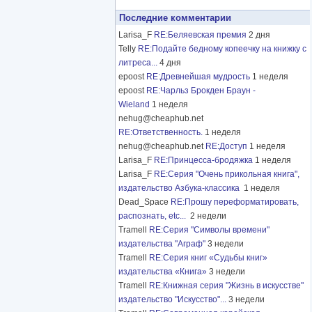
Последние комментарии
Larisa_F
RE:Беляевская премия
2 дня
Telly
RE:Подайте бедному копеечку на книжку с
литреса...
4 дня
epoost
RE:Древнейшая мудрость
1 неделя
epoost
RE:Чарльз Брокден Браун -
Wieland
1 неделя
nehug@cheaphub.net
RE:Ответственность.
1 неделя
nehug@cheaphub.net
RE:Доступ
1 неделя
Larisa_F
RE:Принцесса-бродяжка
1 неделя
Larisa_F
RE:Серия "Очень прикольная книга",
издательство Азбука-классика
1 неделя
Dead_Space
RE:Прошу переформатировать,
распознать, etc...
2 недели
Tramell
RE:Серия "Символы времени"
издательства "Аграф"
3 недели
Tramell
RE:Серия книг «Судьбы книг»
издательства «Книга»
3 недели
Tramell
RE:Книжная серия "Жизнь в искусстве"
издательство "Искусство"...
3 недели