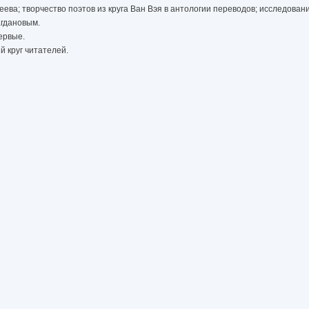
сеева; творчество поэтов из круга Ван Вэя в антологии переводов; исследова
агдановым.
ервые.
 круг читателей.