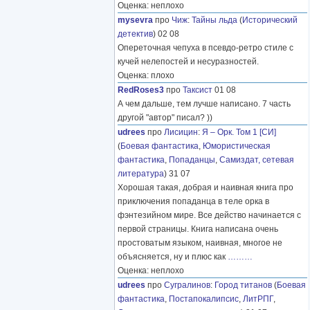
Оценка: неплохо
mysevra
про
Чиж
:
Тайны льда
(
Исторический
детектив
) 02 08
Опереточная чепуха в псевдо-ретро стиле с
кучей нелепостей и несуразностей.
Оценка: плохо
RedRoses3
про
Таксист
01 08
А чем дальше, тем лучше написано. 7 часть
другой "автор" писал? ))
udrees
про
Лисицин
:
Я – Орк. Том 1 [СИ]
(
Боевая фантастика
,
Юмористическая
фантастика
,
Попаданцы
,
Самиздат, сетевая
литература
) 31 07
Хорошая такая, добрая и наивная книга про
приключения попаданца в теле орка в
фэнтезийном мире. Все действо начинается с
первой страницы. Книга написана очень
простоватым языком, наивная, многое не
объясняется, ну и плюс как
………
Оценка: неплохо
udrees
про
Сугралинов
:
Город титанов
(
Боевая
фантастика
,
Постапокалипсис
,
ЛитРПГ
,