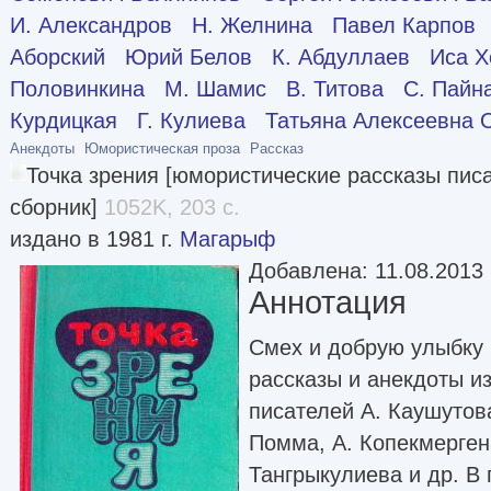
И. Александров
Н. Желнина
Павел Карпов
Аборский
Юрий Белов
К. Абдуллаев
Иса Х
Половинкина
М. Шамис
В. Титова
С. Пайн
Курдицкая
Г. Кулиева
Татьяна Алексеевна 
Анекдоты
Юмористическая проза
Рассказ
Точка зрения [юмористические рассказы пис
сборник]
1052K, 203 с.
издано в 1981 г.
Магарыф
Добавлена: 11.08.2013
Аннотация
Смех и добрую улыбку 
рассказы и анекдоты и
писателей А. Каушутова
Помма, А. Копекмергена
Тангрыкулиева и др. В