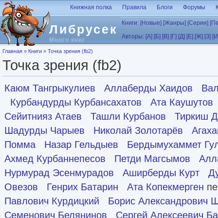
Перейти к основному содержанию
Книжная полка
Правила
Блоги
Форумы
Книги:
[Новые]
[Жанры]
[Серии]
[П
Либрусек
Авторы:
[А]
[Б]
[В]
[Г]
[Д]
[Е]
[Ж]
[З]
[И
Много книг
Вы здесь
Главная
»
Книги
»
Точка зрения (fb2)
Точка зрения (fb2)
Каюм Тангрыкулиев
Аллаберды Хаидов
Вал
Курбандурды Курбансахатов
Ата Каушутов
Сейитнияз Атаев
Ташли Курбанов
Тиркиш 
Шадурды Чарыев
Николай Золотарёв
Агах
Помма
Назар Гельдыев
Бердымухаммет Гу
Ахмед Курбаннепесов
Петди Магсымов
Алл
Нурмурад Эсенмурадов
Аширберды Курт
Д
Овезов
Генрих Батарин
Ата Копекмерген
пе
Павлович Курдицкий
Борис Александрович 
Семенович Белянинов
Сергей Алексеевич Б