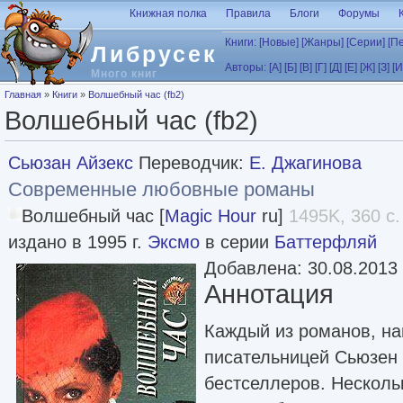
Перейти к основному содержанию
Книжная полка
Правила
Блоги
Форумы
Книги:
[Новые]
[Жанры]
[Серии]
[П
Либрусек
Авторы:
[А]
[Б]
[В]
[Г]
[Д]
[Е]
[Ж]
[З]
[И
Много книг
Вы здесь
Главная
»
Книги
»
Волшебный час (fb2)
Волшебный час (fb2)
Сьюзан Айзекс
Переводчик:
Е. Джагинова
Современные любовные романы
Волшебный час [
Magic Hour
ru]
1495K, 360 с.
издано в 1995 г.
Эксмо
в серии
Баттерфляй
Добавлена: 30.08.2013
Аннотация
Каждый из романов, н
писательницей Сьюзен 
бестселлеров. Несколь