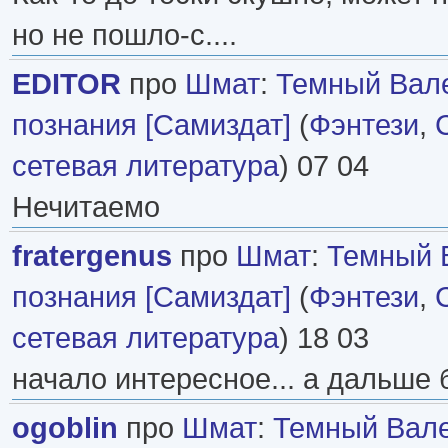
но не пошло-с....
EDITOR
про
Шмат
:
Темный Вале
познания [Самиздат]
(
Фэнтези
,
сетевая литература
) 07 04
Нечитаемо
fratergenus
про
Шмат
:
Темный 
познания [Самиздат]
(
Фэнтези
,
сетевая литература
) 18 03
начало интересное... а дальше 
ogoblin
про
Шмат
:
Темный Вале