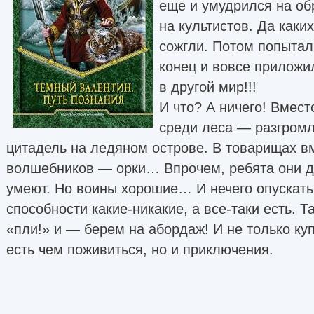
еще и умудрился на об
на культистов. Да каки
сожгли. Потом попытал
конец и вовсе приложил
в другой мир!!!
И что? А ничего! Вмест
среди леса — разгромл
цитадель на ледяном острове. В товарищах в
волшебников — орки… Впрочем, ребята они ду
умеют. Но воины хорошие… И нечего опускать
способности какие-никакие, а все-таки есть. Т
«пли!» и — берем на абордаж! И не только куп
есть чем поживиться, но и приключения.