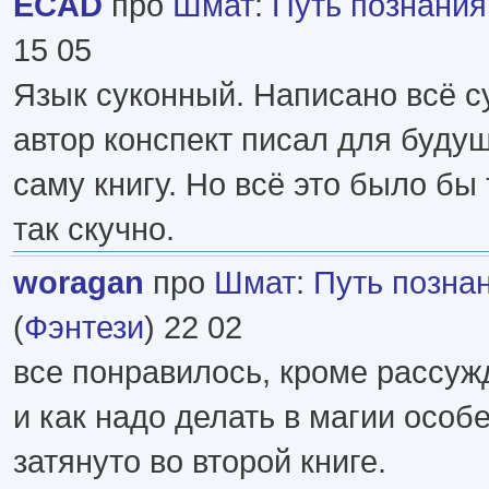
ECAD
про
Шмат
:
Путь познания
15 05
Язык суконный. Написано всё с
автор конспект писал для будущ
саму книгу. Но всё это было бы
так скучно.
woragan
про
Шмат
:
Путь познан
(
Фэнтези
) 22 02
все понравилось, кроме рассуж
и как надо делать в магии особ
затянуто во второй книге.