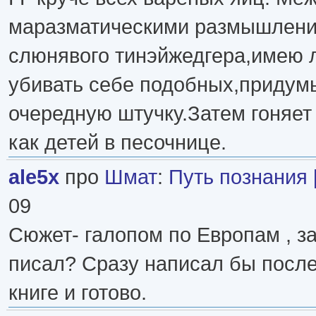
маразматическими размышлен
слюнявого тинэйжедгера,имею л
убивать себе подобных,придум
очередную штучку.Затем гоняет
как детей в песочнице.
ale5x
про
Шмат
:
Путь познания 
09
Сюжет- галопом по Европам , з
писал? Сразу написал бы посл
книге и готово.