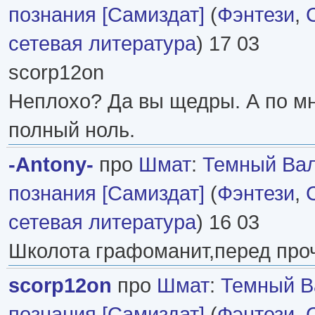
познания [Самиздат]
(
Фэнтези
,
сетевая литература
) 17 03
scorp12on
Неплохо? Да вы щедры. А по мн
полный ноль.
-Antony-
про
Шмат
:
Темный Вал
познания [Самиздат]
(
Фэнтези
,
сетевая литература
) 16 03
Школота графоманит,перед про
scorp12on
про
Шмат
:
Темный В
познания [Самиздат]
(
Фэнтези
,