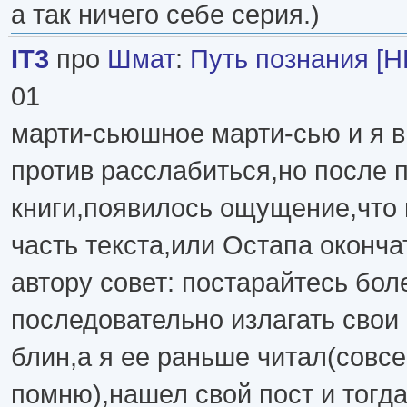
а так ничего себе серия.)
IT3
про
Шмат
:
Путь познания [H
01
марти-сьюшное марти-сью и я в
против расслабиться,но после 
книги,появилось ощущение,что 
часть текста,или Остапа оконча
автору совет: постарайтесь бол
последовательно излагать свои
блин,а я ее раньше читал(совс
помню),нашел свой пост и тогд