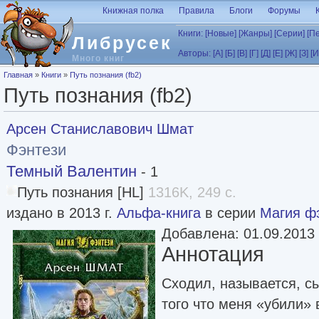
Перейти к основному содержанию
Книжная полка
Правила
Блоги
Форумы
Книги:
[Новые]
[Жанры]
[Серии]
[П
Либрусек
Авторы:
[А]
[Б]
[В]
[Г]
[Д]
[Е]
[Ж]
[З]
[И
Много книг
Вы здесь
Главная
»
Книги
»
Путь познания (fb2)
Путь познания (fb2)
Арсен Станиславович Шмат
Фэнтези
Темный Валентин
- 1
Путь познания [HL]
1316K, 249 с.
издано в 2013 г.
Альфа-книга
в серии
Магия ф
Добавлена: 01.09.2013
Аннотация
Сходил, называется, с
того что меня «убили» 