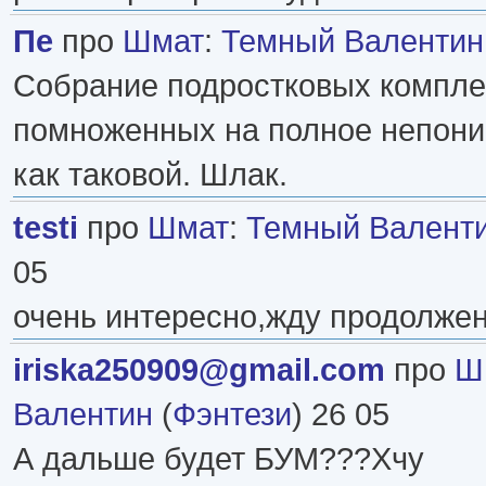
Пе
про
Шмат
:
Темный Валентин
Собрание подростковых компле
помноженных на полное непони
как таковой. Шлак.
testi
про
Шмат
:
Темный Валент
05
очень интересно,жду продолже
iriska250909@gmail.com
про
Ш
Валентин
(
Фэнтези
) 26 05
А дальше будет БУМ???Хчу