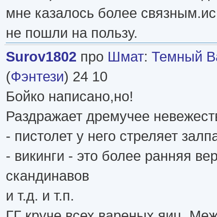
мне казалось более связным.и
не пошли на пользу.
Surov1802
про
Шмат
:
Темный В
(
Фэнтези
) 24 10
Бойко написано,но!
Раздражает дремучее невежеств
- пистолет у него стреляет залп
- викинги - это более ранняя ве
скандинавов
и т.д. и т.п.
ГГ круче всех вареных яиц. Ме