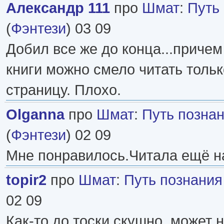
Александр 111
про
Шмат
:
Путь 
(
Фэнтези
) 03 09
Добил все же до конца...причем
книги можно смело читать толь
страницу. Плохо.
Olganna
про
Шмат
:
Путь познан
(
Фэнтези
) 02 09
Мне понравилось.Читала ещё н
topir2
про
Шмат
:
Путь познания
02 09
Как-то до тоски скушно, может н