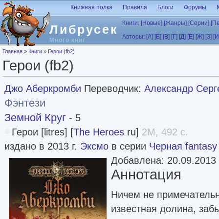
Перейти к основному содержанию
Книжная полка
Правила
Блоги
Форумы
Книги:
[Новые]
[Жанры]
[Серии]
[П
Либрусек
Авторы:
[А]
[Б]
[В]
[Г]
[Д]
[Е]
[Ж]
[З]
[И
Много книг
Вы здесь
Главная
»
Книги
»
Герои (fb2)
Герои (fb2)
Джо Аберкромби
Переводчик:
Александр Серг
Фэнтези
Земной Круг
- 5
Герои [litres] [
The Heroes
ru]
2M, 492 с.
издано в 2013 г.
Эксмо
в серии
Черная fantasy
Добавлена: 20.09.2013
Аннотация
Ничем не примечательн
известная долина, заб