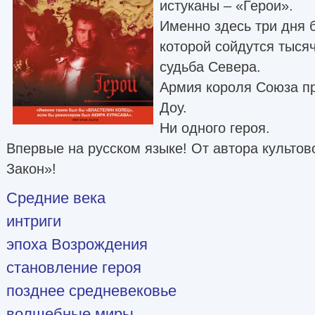
истуканы – «Герои».
Именно здесь три дня б
которой сойдутся тыся
судьба Севера.
Армия короля Союза п
Доу.
Ни одного героя.
Впервые на русском языке! От автора культо
Закон»!
Средние века
интриги
эпоха Возрождения
становление героя
позднее средневековье
волшебные миры