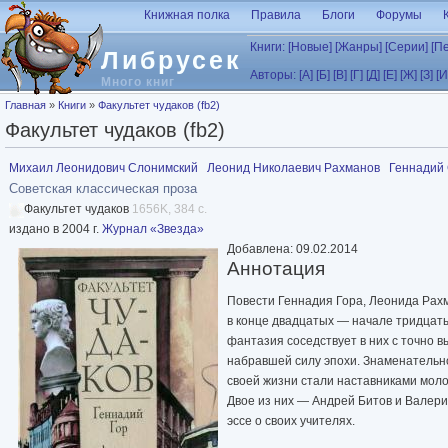
Перейти к основному содержанию
Книжная полка
Правила
Блоги
Форумы
Книги:
[Новые]
[Жанры]
[Серии]
[П
Либрусек
Авторы:
[А]
[Б]
[В]
[Г]
[Д]
[Е]
[Ж]
[З]
[И
Много книг
Вы здесь
Главная
»
Книги
»
Факультет чудаков (fb2)
Факультет чудаков (fb2)
Михаил Леонидович Слонимский
Леонид Николаевич Рахманов
Геннадий
Советская классическая проза
Факультет чудаков
1656K, 384 с.
издано в 2004 г.
Журнал «Звезда»
Добавлена: 09.02.2014
Аннотация
Повести Геннадия Гора, Леонида Рах
в конце двадцатых — начале тридцат
фантазия соседствует в них с точно 
набравшей силу эпохи. Знаменательно
своей жизни стали наставниками мол
Двое из них — Андрей Битов и Валери
эссе о своих учителях.