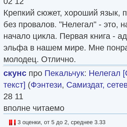
02 12
Крепкий сюжет, хороший язык, 
без провалов. "Нелегал" - это, н
начало цикла. Первая книга - а
эльфа в нашем мире. Мне понра
молодец. Отлично.
скунс
про
Пекальчук
:
Нелегал 
текст]
(
Фэнтези
,
Самиздат, сете
28 11
вполне читаемо
3 оценки, от 5 до 2, среднее 3.33