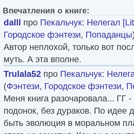
Впечатления о книге:
dalll
про
Пекальчук
:
Нелегал [Lit
Городское фэнтези
,
Попаданцы
Автор неплохой, только вот пос
муть. А эта вполне.
Trulala52
про
Пекальчук
:
Нелегал
(
Фэнтези
,
Городское фэнтези
,
П
Меня книга разочаровала... ГГ 
подонок, без дураков. По идее
быть эволюция в моральном пла