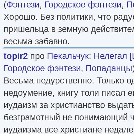
(
Фэнтези
,
Городское фэнтези
,
П
Хорошо. Без политики, что раду
пришельца в земную действите
весьма забавно.
topir2
про
Пекальчук
:
Нелегал [L
Городское фэнтези
,
Попаданцы
Весьма недурственно. Только о
недоумение, книгу толи писал 
иудаизм за христианство выдать
безграмотный не понимающий ч
иудаизма все христиане недале