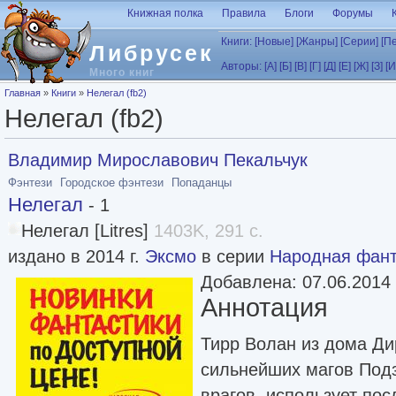
Перейти к основному содержанию
Книжная полка
Правила
Блоги
Форумы
Книги:
[Новые]
[Жанры]
[Серии]
[П
Либрусек
Авторы:
[А]
[Б]
[В]
[Г]
[Д]
[Е]
[Ж]
[З]
[И
Много книг
Вы здесь
Главная
»
Книги
»
Нелегал (fb2)
Нелегал (fb2)
Владимир Мирославович Пекальчук
Фэнтези
Городское фэнтези
Попаданцы
Нелегал
- 1
Нелегал [Litres]
1403K, 291 с.
издано в 2014 г.
Эксмо
в серии
Народная фант
Добавлена: 07.06.2014
Аннотация
Тирр Волан из дома Ди
сильнейших магов Подз
врагов, использует пос