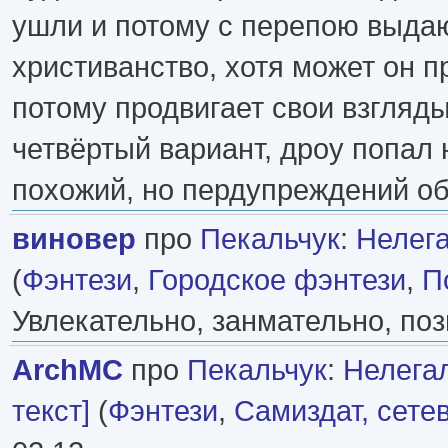
ушли и потому с перепою выда
христиванство, хотя может он п
потому продвигает свои взгляды
четвёртый вариант, дроу попал 
похожий, но пердупреждений об 
виновер
про
Пекальчук
:
Нелегал
(
Фэнтези
,
Городское фэнтези
,
П
Увлекательно, занмательно, поз
ArchMC
про
Пекальчук
:
Нелега
текст]
(
Фэнтези
,
Самиздат, сете