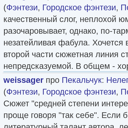
(
Фэнтези
,
Городское фэнтези
,
П
качественный слог, неплохой юм
разочаровывает, однако, по-та
незатейливая фабула. Хочется в
второй части сюжетная линия с
непредсказуемой. В общем - х
weissager
про
Пекальчук
:
Нелег
(
Фэнтези
,
Городское фэнтези
,
П
Сюжет "средней степени интере
проще говоря "так себе". Если 
литературный талант автора, л