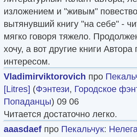
изложением и "живым" повеств
вытянувший книгу "на себе" - ч
мягко говоря тяжело. Продолже
хочу, а вот другие книги Автора
интересом.
Vladimirviktorovich
про
Пекаль
[Litres]
(
Фэнтези
,
Городское фэн
Попаданцы
) 09 06
Читается достаточно легко.
aaasdaef
про
Пекальчук
:
Нелегал