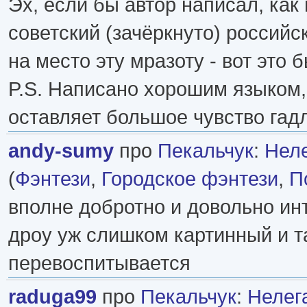
Эх, если бы автор написал, как
советский (зачёркнуто) российс
на место эту мразоту - вот это 
P.S. Написано хорошим языком,
оставляет большое чувство гад
andy-sumy
про
Пекальчук
:
Неле
(
Фэнтези
,
Городское фэнтези
,
П
вполне добротно и довольно инт
дроу уж слишком картинный и т
перевоспитывается
raduga99
про
Пекальчук
:
Нелега