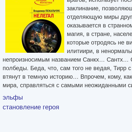
заклинание, позволяющ
отделяющую миры друг 
оказывается в странно
магия, в стране, насел
которые отродясь не 
илитиири, в ненормаль
непроизносимым названием Санкх… Сантх… Са
полбеды. Беда, что, сам того не ведая, Тирр 
втянут в темную историю… Впрочем, кому, как
мира, справляться с самыми неожиданными 
эльфы
становление героя