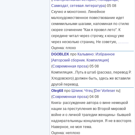
Самиздат, сетевая литература
) 05 08
Скучно и монотонно. Линейное
малохудожественное повествование идет
семимильными шагами, напоминая по стилю
скорее сочинение "Как я провел лето". К
середине читал через строчку, к концу уже
через несколько страниц. Не советую,
………
Оценка: плохо
DGOBLEK
про
Кальвино
:
Избранное
[Авторский сборник. Компиляция]
(
Современная проза
) 05 08
Компиляция...Путь в штаб (рассказ, перевод Р.
Хлодовского) должен быть, здесь же вставили
другой перевод.
Oleg68
про
Шлинк
:
Чтец
[
Der Vorleser
ru]
(
Современная проза
) 04 08
Книга- рассуждение автора о вине немецкой
нации за преступления во Второй мировой
войне и о личной трагедии женщины- бывшей
надзирательницы концлагеря. Я не в восторге.
Наверное, не моя тема.
Оценка: неплохо