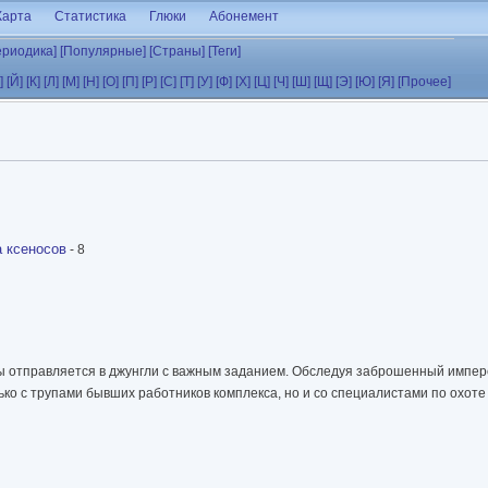
Карта
Статистика
Глюки
Абонемент
ериодика]
[Популярные]
[Страны]
[Теги]
]
[Й]
[К]
[Л]
[М]
[Н]
[О]
[П]
[Р]
[С]
[Т]
[У]
[Ф]
[Х]
[Ц]
[Ч]
[Ш]
[Щ]
[Э]
[Ю]
[Я]
[Прочее]
 ксеносов
- 8
ды отправляется в джунгли с важным заданием. Обследуя заброшенный импер
лько с трупами бывших работников комплекса, но и со специалистами по охот