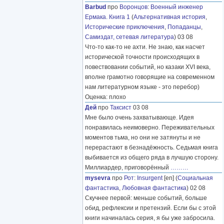
Barbud
про
Воронцов
:
Военный инженер
Ермака. Книга 1
(
Альтернативная история
,
Исторические приключения
,
Попаданцы
,
Самиздат, сетевая литература
) 03 08
Что-то как-то не ахти. Не знаю, как насчет
исторической точности происходящих в
повествовании событий, но казаки XVI века,
вполне грамотно говорящие на современном
нам литературном языке - это перебор)
Оценка: плохо
Дей
про
Таксист
03 08
Мне было очень захватывающе. Идея
понравилась неимоверно. Переживательных
моментов тьма, но они не затянуты и не
перерастают в безнадёжность. Седьмая книга
выбивается из общего ряда в лучшую сторону.
Миллиардер, приговорённый
………
mysevra
про
Рот
:
Insurgent
[en] (
Социальная
фантастика
,
Любовная фантастика
) 02 08
Скучнее первой: меньше событий, больше
обид, рефлексии и претензий. Если бы с этой
книги начиналась серия, я бы уже забросила.