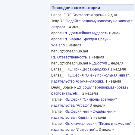
Последние комментарии
Larisa_F
RE:Беляевская премия
2 дня
Telly
RE:Подайте бедному копеечку на книжку с
литреса...
4 дня
epoost
RE:Древнейшая мудрость
6 дней
epoost
RE:Чарльз Брокден Браун -
Wieland
1 неделя
nehug@cheaphub.net
RE:Ответственность.
1 неделя
nehug@cheaphub.net
RE:Доступ
1 неделя
Larisa_F
RE:Принцесса-бродяжка
1 неделя
Larisa_F
RE:Серия "Очень прикольная книга",
издательство Азбука-классика
1 неделя
Dead_Space
RE:Прошу переформатировать,
распознать, etc...
2 недели
Tramell
RE:Серия "Символы времени"
издательства "Аграф"
3 недели
Tramell
RE:Серия книг «Судьбы книг»
издательства «Книга»
3 недели
Tramell
RE:Книжная серия "Жизнь в искусстве"
издательство "Искусство"...
3 недели