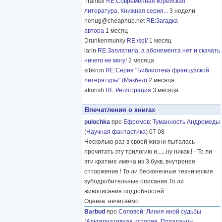
Tramell
RE:Современная корейская
литература. Книжная серия...
3 недели
nehug@cheaphub.net
RE:Загадка
автора
1 месяц
Drunkenmunky
RE:/sql/
1 месяц
larin
RE:Заплатила, а абонемента нет и скачать
ничего не могу!
2 месяца
sibkron
RE:Серия "Библиотека французской
литературы" (Макбел)
2 месяца
akorish
RE:Регистрация
3 месяца
Впечатления о книгах
pulochka
про
Ефремов
:
Туманность Андромеды
(
Научная фантастика
) 07 08
Несколько раз в своей жизни пыталась
прочитать эту трилогию и......ну никак.! - То ли
эти краткие имена из 3 букв, внутренее
отторжение ! То ли бесконечные технические
зубодробительные описания.То ли
живописания подробностей
………
Оценка: нечитаемо
Barbud
про
Соловей
:
Линия иной судьбы
(
Альтернативная история
,
Попаданцы
,