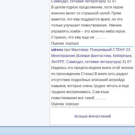
Самиздат, сетевая литература
) 31 07
В целом годное продолжение, хотя герою
конечно везет со страшной силой. Прям
кажется, что ему поддаются враги, но это
только улучшает повествование. Умение
управлять зомби – это конечно имба героя.
Странно, что ему еще не
………
Оценка: хорошо
udrees
про
Мантикор
:
Покоривший СТЕНУ 23:
Многогранник
(
Боевая фантастика
,
Киберпанк
,
ЛитРПГ
,
Самиздат, сетевая литература
) 31 07
Надеюсь это предпоследняя книга этой эпопеи
по прохождению Стены) В книге хоть радует
отсутствие подробных описаний апгрейда
навыков, которые очень трудно читать и еще
труднее воспринимать. Сам язык
повествования все такой
………
Оценка: хорошо
больше впечатлений