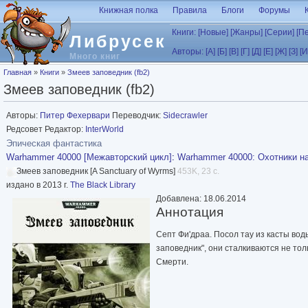
Перейти к основному содержанию
Книжная полка
Правила
Блоги
Форумы
Книги:
[Новые]
[Жанры]
[Серии]
[П
Либрусек
Авторы:
[А]
[Б]
[В]
[Г]
[Д]
[Е]
[Ж]
[З]
[И
Много книг
Вы здесь
Главная
»
Книги
»
Змеев заповедник (fb2)
Змеев заповедник (fb2)
Авторы:
Питер Фехервари
Переводчик:
Sidecrawler
Редсовет Редактор:
InterWorld
Эпическая фантастика
Warhammer 40000 [Межавторский цикл]
:
Warhammer 40000: Охотники на
Змеев заповедник [A Sanctuary of Wyrms]
453K, 23 с.
издано в 2013 г.
The Black Library
Добавлена: 18.06.2014
Аннотация
Септ Фи'драа. Посол тау из касты во
заповедник", они сталкиваются не то
Смерти.