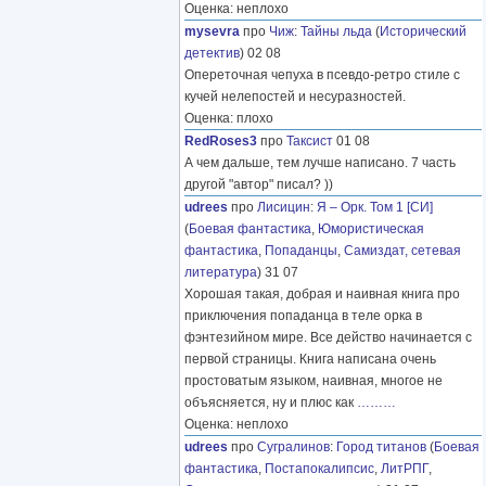
Оценка: неплохо
mysevra
про
Чиж
:
Тайны льда
(
Исторический
детектив
) 02 08
Опереточная чепуха в псевдо-ретро стиле с
кучей нелепостей и несуразностей.
Оценка: плохо
RedRoses3
про
Таксист
01 08
А чем дальше, тем лучше написано. 7 часть
другой "автор" писал? ))
udrees
про
Лисицин
:
Я – Орк. Том 1 [СИ]
(
Боевая фантастика
,
Юмористическая
фантастика
,
Попаданцы
,
Самиздат, сетевая
литература
) 31 07
Хорошая такая, добрая и наивная книга про
приключения попаданца в теле орка в
фэнтезийном мире. Все действо начинается с
первой страницы. Книга написана очень
простоватым языком, наивная, многое не
объясняется, ну и плюс как
………
Оценка: неплохо
udrees
про
Сугралинов
:
Город титанов
(
Боевая
фантастика
,
Постапокалипсис
,
ЛитРПГ
,