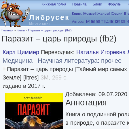
Перейти к основному содержанию
Книжная полка
Правила
Блоги
Форумы
Книги:
[Новые]
[Жанры]
[Серии]
[П
Либрусек
Авторы:
[А]
[Б]
[В]
[Г]
[Д]
[Е]
[Ж]
[З]
[И
Много книг
Вы здесь
Главная
»
Книги
»
Паразит – царь природы (fb2)
Паразит – царь природы (fb2)
Карл Циммер
Переводчик:
Наталья Игоревна 
Медицина
Научная литература: прочее
Паразит – царь природы [Тайный мир самых
Земле] [litres]
3M, 269 с.
издано в 2017 г.
Добавлена: 09.07.2020
Аннотация
Книга о подлинной рол
в природе, о паразите