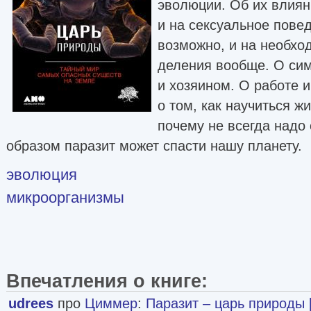
эволюции. Об их влия
и на сексуальное пове
возможно, и на необхо
деления вообще. О си
и хозяином. О работе и
о том, как научиться ж
почему не всегда надо 
образом паразит может спасти нашу планету.
эволюция
микроорганизмы
Впечатления о книге:
udrees
про
Циммер
:
Паразит – царь природы