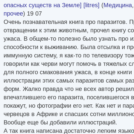
опасных существ на Земле] [litres]
(
Медицина
прочее
) 19 07
Очень познавательная книга про паразитов. 
отвращении к этим животным, прочел книгу с
ужаса. В общем-то полезно было узнать про и
способности к выживанию. Была отсылка и пр
иммунную систему, я как-то по телевизору то
говорили как черви могут помочь в тяжелых с
для полного смакования ужаса, в конце книг
иллюстрации этих самых паразитов самых ра
форм. Жалко правда что не всех автор решил
впечатлившего его паразита, поселившегося в
покажут, но фотографии его нет. Как нет и па
червецов в Африке и спасших сотни миллионо
Вообще еще бы добавили иллюстраций.
А так книга написана достаточно легким языко