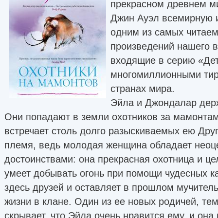
прекрасном древнем ми
Джин Ауэл всемирную и
одним из самых читае
произведений нашего в
входящие в серию «Де
многомиллионными тир
странах мира.
Эйла и Джондалар держ
Они попадают в земли охотников за мамонтам
встречает столь долго разыскиваемых ею Дру
племя, ведь молодая женщина обладает нео
достоинствами: она прекрасная охотница и це
умеет добывать огонь при помощи чудесных к
здесь друзей и оставляет в прошлом мучител
жизни в клане. Один из ее новых родичей, те
скрывает, что Эйла очень нравится ему, и она 