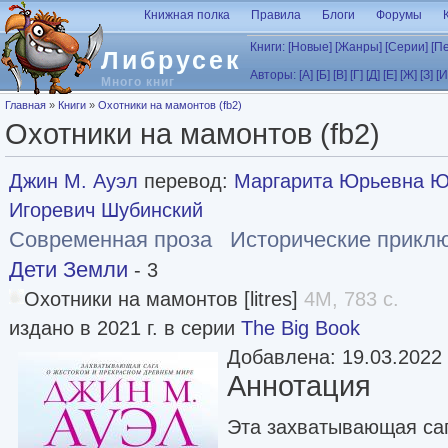
Перейти к основному содержанию
Книжная полка
Правила
Блоги
Форумы
Книги:
[Новые]
[Жанры]
[Серии]
[П
Либрусек
Авторы:
[А]
[Б]
[В]
[Г]
[Д]
[Е]
[Ж]
[З]
[И
Много книг
Вы здесь
Главная
»
Книги
»
Охотники на мамонтов (fb2)
Охотники на мамонтов (fb2)
Джин М. Ауэл
перевод:
Маргарита Юрьевна Ю
Игоревич Шубинский
Современная проза
Исторические прикл
Дети Земли
- 3
Охотники на мамонтов [litres]
4M, 783 с.
издано в 2021 г. в серии
The Big Book
Добавлена: 19.03.2022
Аннотация
Эта захватывающая саг