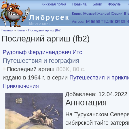
Перейти к основному содержанию
Книжная полка
Правила
Блоги
Форумы
Книги:
[Новые]
[Жанры]
[Серии]
[П
Либрусек
Авторы:
[А]
[Б]
[В]
[Г]
[Д]
[Е]
[Ж]
[З]
[И
Много книг
Вы здесь
Главная
»
Книги
»
Последний аргиш (fb2)
Последний аргиш (fb2)
Рудольф Фердинандович Итс
Путешествия и география
Последний аргиш
806K, 80 с.
издано в 1964 г. в серии
Путешествия и прикл
Приключения
Добавлена: 12.04.2022
Аннотация
На Туруханском Севере
сибирской тайге затер