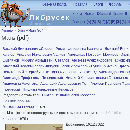
Перейти к основному содержанию
Книжная полка
Правила
Блоги
Форумы
Книги:
[Новые]
[Жанры]
[Серии]
[П
Либрусек
Авторы:
[А]
[Б]
[В]
[Г]
[Д]
[Е]
[Ж]
[З]
[И
Много книг
Вы здесь
Главная
»
Книги
»
Мать (pdf)
Мать (pdf)
Василий Дмитриевич Фёдоров
Римма Федоровна Казакова
Дмитрий Борис
Куняев
Аполлон Николаевич Майков
Александр Петрович Межиров
Иван
Смеляков
Михаил Аркадьевич Светлов
Арсений Александрович Тарковски
Анатолий Владимирович Жигулин
Иван Алексеевич Бунин
Михаил Юрьеви
Левитанский
Сергей Александрович Есенин
Александр Александрович Бл
Александр Трифонович Твардовский
Николай Константинович Старшинов
Андреевна Ахматова
Афанасий Афанасьевич Фет
Алексей Иванович Фат
(поэтесса)
Николай Алексеевич Некрасов
Редсовет Составитель:
Виктор Вениаминович Коротаев
Поэзия: прочее
Антология поэзии
- 1979
Мать [стихотворения русских и советских поэтов о матери]
3M, 199 с.
издано в 1979 г.
Добавлена: 19.12.2022