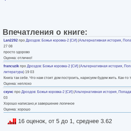
Впечатления о книге:
Lan2292
про
Дроздов
:
Божья коровка-2 [СИ]
(
Альтернативная история
,
Поп
27 08
просто здорово
Оценка: отлично!
francuzik
про
Дроздов
:
Божья коровка-2 [СИ]
(
Альтернативная история
,
Поп
литература
) 19 03
Книга так себе. Что нам стоит дом построить, нарисуем будем жить. Как-то т
Оценка: неплохо
скунс
про
Дроздов
:
Божья коровка-2 [СИ]
(
Альтернативная история
,
Попад
03
Хорошо написано,и завершение логичное
Оценка: хорошо
16 оценок, от 5 до 1, среднее 3.62