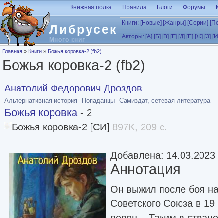
Перейти к основному содержанию
Книжная полка
Правила
Блоги
Форумы
Книги:
[Новые]
[Жанры]
[Серии]
[П
Либрусек
Авторы:
[А]
[Б]
[В]
[Г]
[Д]
[Е]
[Ж]
[З]
[И
Много книг
Вы здесь
Главная
»
Книги
»
Божья коровка-2 (fb2)
Божья коровка-2 (fb2)
Анатолий Федорович Дроздов
Альтернативная история
Попаданцы
Самиздат, сетевая литература
Божья коровка
- 2
Божья коровка-2 [СИ]
897K, 209 с.
Добавлена: 14.03.2023
Аннотация
Он выжил после боя на
Советского Союза в 19 
певец... Таким в стран