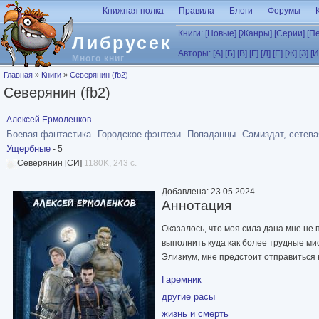
Перейти к основному содержанию
Книжная полка
Правила
Блоги
Форумы
Книги:
[Новые]
[Жанры]
[Серии]
[П
Либрусек
Авторы:
[А]
[Б]
[В]
[Г]
[Д]
[Е]
[Ж]
[З]
[И
Много книг
Вы здесь
Главная
»
Книги
»
Северянин (fb2)
Северянин (fb2)
Алексей Ермоленков
Боевая фантастика
Городское фэнтези
Попаданцы
Самиздат, сетева
Ущербные
- 5
Северянин [СИ]
1180K, 243 с.
Добавлена: 23.05.2024
Аннотация
Оказалось, что моя сила дана мне не 
выполнить куда как более трудные ми
Элизиум, мне предстоит отправиться
Гаремник
другие расы
жизнь и смерть