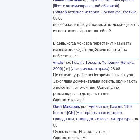
[litres с оптимизированной обложкой]
(
Альтернативная история
,
Боевая фантастика
)
08 08
не собирается ли уважаемый академик сделать
из него нового Франкенштейна?
____________________
В день, когда монстра перестанут называть
именем его создателя, Земля налетит на
небесную ось!
vitalis
про
Горлис-Горский
:
Холодний Яр [вид.
2006]
[uk] (
Историческая проза
) 08 08
Це класика української історичної літератури.
Захоплива документальна повість, яку читають
з покоління в покоління. Однозначно
рекомендовано до прочитання!
Оценка: отлично!
Олег Макаров.
про
Емельянов
:
Камень 1993.
Книга 1 [СИ]
(
Альтернативная история
,
Попаданцы
,
Самиздат, сетевая литература
) 08
08
Очень плоско. И сюжет, и текст
Оценка: нечитаемо