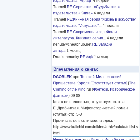
издательства "Аграф"
4 недели
Tramell
RE:Серия книг «Судьбы книг»
издательства «Книга»
4 недели
Tramell
RE:Книжная серия "Жизнь в искусстве"
издательство "Искусство"...
4 недели
Tramell
RE:Современная корейская
литература. Книжная серия...
4 недели
nehug@cheaphub.net
RE:Загадка
автора
1 месяц
Drunkenmunky
RE:/sql/
1 месяц
Впечатления о книгах
DGOBLEK
про
Толстой-Милославский
:
Пришествие Короля [Отсутствует статья]
[
The
Coming of the King
ru] (
Фэнтези
,
Историческое
фэнтези
) 09 08
Книга не полностью, отсутствует статья -
Е. Дрибинская. Мифоисторический роман
(статья) стр. 5-8
Прочитать ее в сети можна здесь -
http://www.kulichki.com/tolkien/arhiv/palata/mifist.s
html
Никос Костакис
про
Зурков
:
Игра без правил