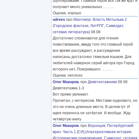
группировками. Главный герой все так же крут и
получает много уникальных
………
Оценка: хорошо
udrees
про
Мантикор
:
Власть Мотылька 2
(
Городское фэнтези
,
ЛитРПГ
,
Самиздат,
сетевая литература
) 08 08
Достаточно сложноватое для чтения
повествование, ввиду того что главный герой
все время рассуждает, и рассуждения
написаны достаточно тяжелым языком. Для
любителей наверное серий автора про Город
которого нет, Покорившего
………
Оценка: неплохо
Олег Макаров.
про
Девятиэтажники
08 08
Девятиэтажка 1-3
Вот прямо увлекает.
Прочитал, с интересом. Местами нудновато, но
это не очень длинные места. В целом гут. И
идея переноса не затёртая. И вообще. Жду
четвёртую книгу
Олег Макаров.
про
Воронцов
:
Петербургский
врач. Часть 1 [СИ]
(
Альтернативная история
,
Исторические приключения
,
Самиздат, сетевая