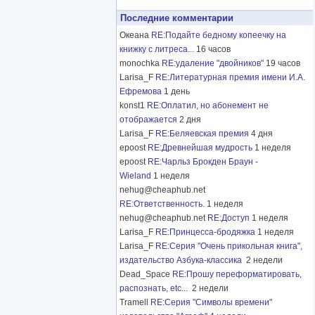
Последние комментарии
Океана
RE:Подайте бедному копеечку на
книжку с литреса...
16 часов
monochka
RE:удаление "двойников"
19 часов
Larisa_F
RE:Литературная премия имени И.А.
Ефремова
1 день
konst1
RE:Оплатил, но абонемент не
отображается
2 дня
Larisa_F
RE:Беляевская премия
4 дня
epoost
RE:Древнейшая мудрость
1 неделя
epoost
RE:Чарльз Брокден Браун -
Wieland
1 неделя
nehug@cheaphub.net
RE:Ответственность.
1 неделя
nehug@cheaphub.net
RE:Доступ
1 неделя
Larisa_F
RE:Принцесса-бродяжка
1 неделя
Larisa_F
RE:Серия "Очень прикольная книга",
издательство Азбука-классика
2 недели
Dead_Space
RE:Прошу переформатировать,
распознать, etc...
2 недели
Tramell
RE:Серия "Символы времени"