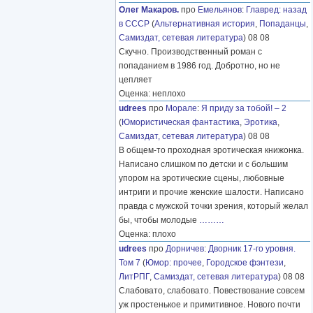
Олег Макаров.
про
Емельянов
:
Главред: назад
в СССР
(
Альтернативная история
,
Попаданцы
,
Самиздат, сетевая литература
) 08 08
Скучно. Производственный роман с
попаданием в 1986 год. Добротно, но не
цепляет
Оценка: неплохо
udrees
про
Морале
:
Я приду за тобой! – 2
(
Юмористическая фантастика
,
Эротика
,
Самиздат, сетевая литература
) 08 08
В общем-то проходная эротическая книжонка.
Написано слишком по детски и с большим
упором на эротические сцены, любовные
интриги и прочие женские шалости. Написано
правда с мужской точки зрения, который желал
бы, чтобы молодые
………
Оценка: плохо
udrees
про
Дорничев
:
Дворник 17-го уровня.
Том 7
(
Юмор: прочее
,
Городское фэнтези
,
ЛитРПГ
,
Самиздат, сетевая литература
) 08 08
Слабовато, слабовато. Повествование совсем
уж простенькое и примитивное. Нового почти