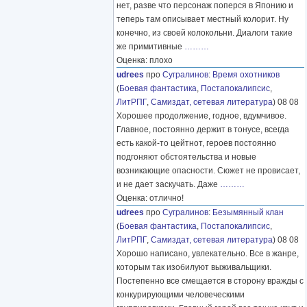
нет, разве что персонаж поперся в Японию и
теперь там описывает местный колорит. Ну
конечно, из своей колокольни. Диалоги такие
же примитивные
………
Оценка: плохо
udrees
про
Сугралинов
:
Время охотников
(
Боевая фантастика
,
Постапокалипсис
,
ЛитРПГ
,
Самиздат, сетевая литература
) 08 08
Хорошее продолжение, годное, вдумчивое.
Главное, постоянно держит в тонусе, всегда
есть какой-то цейтнот, героев постоянно
подгоняют обстоятельства и новые
возникающие опасности. Сюжет не провисает,
и не дает заскучать. Даже
………
Оценка: отлично!
udrees
про
Сугралинов
:
Безымянный клан
(
Боевая фантастика
,
Постапокалипсис
,
ЛитРПГ
,
Самиздат, сетевая литература
) 08 08
Хорошо написано, увлекательно. Все в жанре,
которым так изобилуют выживальщики.
Постепенно все смещается в сторону вражды с
конкурирующими человеческими