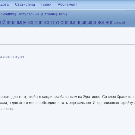
Карта
Статистика
Глюки
Абонемент
ериодика]
[Популярные]
[Страны]
[Теги]
]
[Й]
[К]
[Л]
[М]
[Н]
[О]
[П]
[Р]
[С]
[Т]
[У]
[Ф]
[Х]
[Ц]
[Ч]
[Ш]
[Щ]
[Э]
[Ю]
[Я]
[Прочее]
я литература
просто для того, чтобы я следил за балансом на Эратионе. Со слов Хранител
ссии, а для этого мне необходимо стать еще сильнее. И, организовав стройк
 на север…