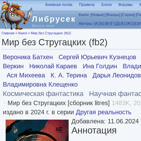
Перейти к основному содержанию
Книжная полка
Правила
Блоги
Форумы
Книги:
[Новые]
[Жанры]
[Серии]
[П
Либрусек
Авторы:
[А]
[Б]
[В]
[Г]
[Д]
[Е]
[Ж]
[З]
[И
Много книг
Вы здесь
Главная
»
Книги
»
Мир без Стругацких (fb2)
Мир без Стругацких (fb2)
Вероника Батхен
Сергей Юрьевич Кузнецов
Веркин
Николай Караев
Ина Голдин
Влади
Ася Михеева
К. А. Терина
Дарья Леонидо
Владимировна Клещенко
Космическая фантастика
Научная фантас
Мир без Стругацких [сборник litres]
1483K, 20
издано в 2024 г. в серии
Другая реальность
Добавлена: 11.06.2024
Аннотация