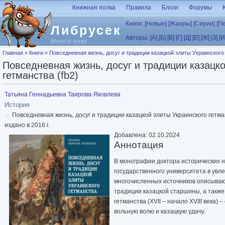
Перейти к основному содержанию
Книжная полка
Правила
Блоги
Форумы
Книги:
[Новые]
[Жанры]
[Серии]
[П
Либрусек
Авторы:
[А]
[Б]
[В]
[Г]
[Д]
[Е]
[Ж]
[З]
[И
Много книг
Вы здесь
Главная
»
Книги
»
Повседневная жизнь, досуг и традиции казацкой элиты Украинского 
Повседневная жизнь, досуг и традиции казацк
гетманства (fb2)
Татьяна Геннадьевна Таирова-Яковлева
История
Повседневная жизнь, досуг и традиции казацкой элиты Украинского гетм
издано в 2016 г.
Добавлена: 02.10.2024
Аннотация
В монографии доктора исторических н
государственного университета в увл
многочисленных источников описывают
традиции казацкой старшины, а также 
гетманства (XVII – начало XVIII века) 
вольную волю и казацкую удачу.