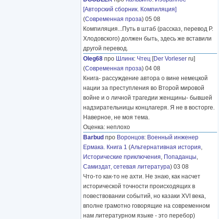
[Авторский сборник. Компиляция]
(
Современная проза
) 05 08
Компиляция...Путь в штаб (рассказ, перевод Р.
Хлодовского) должен быть, здесь же вставили
другой перевод.
Oleg68
про
Шлинк
:
Чтец
[
Der Vorleser
ru]
(
Современная проза
) 04 08
Книга- рассуждение автора о вине немецкой
нации за преступления во Второй мировой
войне и о личной трагедии женщины- бывшей
надзирательницы концлагеря. Я не в восторге.
Наверное, не моя тема.
Оценка: неплохо
Barbud
про
Воронцов
:
Военный инженер
Ермака. Книга 1
(
Альтернативная история
,
Исторические приключения
,
Попаданцы
,
Самиздат, сетевая литература
) 03 08
Что-то как-то не ахти. Не знаю, как насчет
исторической точности происходящих в
повествовании событий, но казаки XVI века,
вполне грамотно говорящие на современном
нам литературном языке - это перебор)