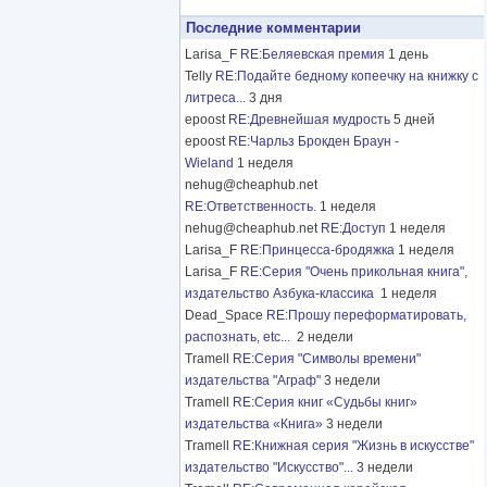
Последние комментарии
Larisa_F
RE:Беляевская премия
1 день
Telly
RE:Подайте бедному копеечку на книжку с
литреса...
3 дня
epoost
RE:Древнейшая мудрость
5 дней
epoost
RE:Чарльз Брокден Браун -
Wieland
1 неделя
nehug@cheaphub.net
RE:Ответственность.
1 неделя
nehug@cheaphub.net
RE:Доступ
1 неделя
Larisa_F
RE:Принцесса-бродяжка
1 неделя
Larisa_F
RE:Серия "Очень прикольная книга",
издательство Азбука-классика
1 неделя
Dead_Space
RE:Прошу переформатировать,
распознать, etc...
2 недели
Tramell
RE:Серия "Символы времени"
издательства "Аграф"
3 недели
Tramell
RE:Серия книг «Судьбы книг»
издательства «Книга»
3 недели
Tramell
RE:Книжная серия "Жизнь в искусстве"
издательство "Искусство"...
3 недели