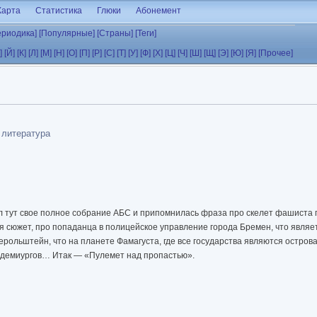
Карта
Статистика
Глюки
Абонемент
ериодика]
[Популярные]
[Страны]
[Теги]
]
[Й]
[К]
[Л]
[М]
[Н]
[О]
[П]
[Р]
[С]
[Т]
[У]
[Ф]
[Х]
[Ц]
[Ч]
[Ш]
[Щ]
[Э]
[Ю]
[Я]
[Прочее]
 литература
 тут свое полное собрание АБС и припомнилась фраза про скелет фашиста 
ся сюжет, про попаданца в полицейское управление города Бремен, что являе
ерольштейн, что на планете Фамагуста, где все государства являются остров
а демиургов… Итак — «Пулемет над пропастью».