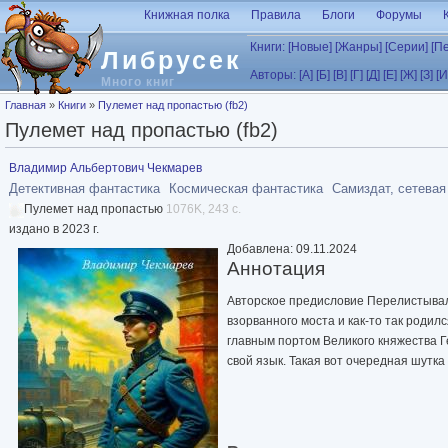
Перейти к основному содержанию
Книжная полка
Правила
Блоги
Форумы
Книги:
[Новые]
[Жанры]
[Серии]
[П
Либрусек
Авторы:
[А]
[Б]
[В]
[Г]
[Д]
[Е]
[Ж]
[З]
[И
Много книг
Вы здесь
Главная
»
Книги
»
Пулемет над пропастью (fb2)
Пулемет над пропастью (fb2)
Владимир Альбертович Чекмарев
Детективная фантастика
Космическая фантастика
Самиздат, сетевая
Пулемет над пропастью
1076K, 243 с.
издано в 2023 г.
Добавлена: 09.11.2024
Аннотация
Авторское предисловие Перелистывал
взорванного моста и как-то так родил
главным портом Великого княжества Г
свой язык. Такая вот очередная шутк