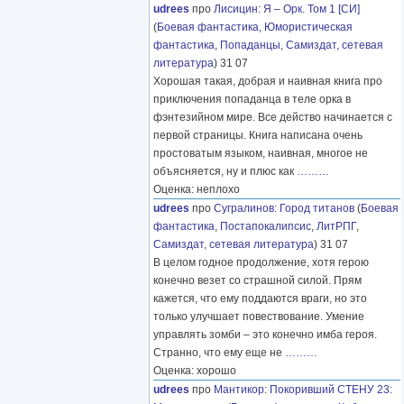
udrees
про
Лисицин
:
Я – Орк. Том 1 [СИ]
(
Боевая фантастика
,
Юмористическая
фантастика
,
Попаданцы
,
Самиздат, сетевая
литература
) 31 07
Хорошая такая, добрая и наивная книга про
приключения попаданца в теле орка в
фэнтезийном мире. Все действо начинается с
первой страницы. Книга написана очень
простоватым языком, наивная, многое не
объясняется, ну и плюс как
………
Оценка: неплохо
udrees
про
Сугралинов
:
Город титанов
(
Боевая
фантастика
,
Постапокалипсис
,
ЛитРПГ
,
Самиздат, сетевая литература
) 31 07
В целом годное продолжение, хотя герою
конечно везет со страшной силой. Прям
кажется, что ему поддаются враги, но это
только улучшает повествование. Умение
управлять зомби – это конечно имба героя.
Странно, что ему еще не
………
Оценка: хорошо
udrees
про
Мантикор
:
Покоривший СТЕНУ 23: