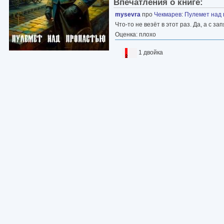
Впечатления о книге:
mysevra
про
Чекмарев
:
Пулемет над
Что-то не везёт в этот раз. Да, а с 
Оценка: плохо
1 двойка