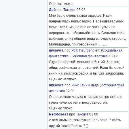
Оценка: плохо
Дей
про
Таксист
03 08
Мне было очень захватывающе. Идея
понравилась неимоверно. Переживательных
моментов тьма, но они не затянуты и не
перерастают в безнадёжность. Седьмая книга
выбивается из общего ряда в лучшую сторону.
Миллиардер, приговорённый
………
mysevra
про
Рот
:
Insurgent
[en] (
Социальная
фантастика
,
Любовная фантастика
) 02 08
Скучнее первой: меньше событий, больше
обид, рефлексии и претензий. Если бы с этой
книги начиналась серия, я бы уже забросила.
Оценка: неплохо
mysevra
про
Чиж
:
Тайны льда
(
Исторический
детектив
) 02 08
Опереточная чепуха в псевдо-ретро стиле с
кучей нелепостей и несуразностей.
Оценка: плохо
RedRoses3
про
Таксист
01 08
А чем дальше, тем лучше написано. 7 часть
другой "автор" писал? ))