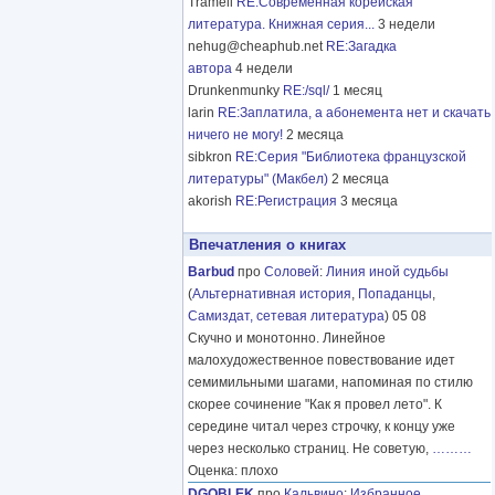
Tramell
RE:Современная корейская
литература. Книжная серия...
3 недели
nehug@cheaphub.net
RE:Загадка
автора
4 недели
Drunkenmunky
RE:/sql/
1 месяц
larin
RE:Заплатила, а абонемента нет и скачать
ничего не могу!
2 месяца
sibkron
RE:Серия "Библиотека французской
литературы" (Макбел)
2 месяца
akorish
RE:Регистрация
3 месяца
Впечатления о книгах
Barbud
про
Соловей
:
Линия иной судьбы
(
Альтернативная история
,
Попаданцы
,
Самиздат, сетевая литература
) 05 08
Скучно и монотонно. Линейное
малохудожественное повествование идет
семимильными шагами, напоминая по стилю
скорее сочинение "Как я провел лето". К
середине читал через строчку, к концу уже
через несколько страниц. Не советую,
………
Оценка: плохо
DGOBLEK
про
Кальвино
:
Избранное